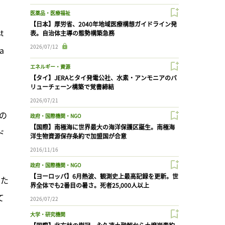
医薬品・医療福祉
【日本】厚労省、2040年地域医療構想ガイドライン発
 
表。自治体主導の態勢構築急務
2026/07/12
a 
エネルギー・資源
【タイ】JERAとタイ発電公社、水素・アンモニアのバ
リューチェーン構築で覚書締結
2026/07/21
の
政府・国際機関・NGO
【国際】南極海に世界最大の海洋保護区誕生。南極海
ド
洋生物資源保存条約で加盟国が合意
2016/11/16
政府・国際機関・NGO
【ヨーロッパ】6月熱波、観測史上最高記録を更新。世
いた
界全体でも2番目の暑さ。死者25,000人以上
て
2026/07/22
大学・研究機関