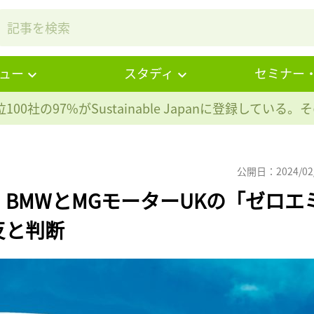
ュー
スタディ
セミナー
100社の97%が
Sustainable Japanに登録している
公開日：2024/02
BMWとMGモーターUKの「ゼロエ
反と判断