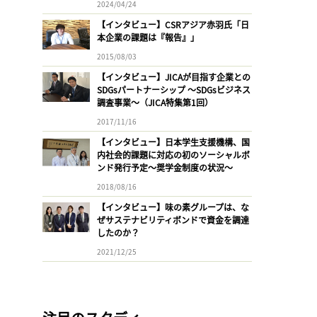
2024/04/24
【インタビュー】CSRアジア赤羽氏「日
本企業の課題は『報告』」
2015/08/03
【インタビュー】JICAが目指す企業との
SDGsパートナーシップ 〜SDGsビジネス
調査事業〜（JICA特集第1回）
2017/11/16
【インタビュー】日本学生支援機構、国
内社会的課題に対応の初のソーシャルボ
ンド発行予定〜奨学金制度の状況〜
2018/08/16
【インタビュー】味の素グループは、な
ぜサステナビリティボンドで資金を調達
したのか？
2021/12/25