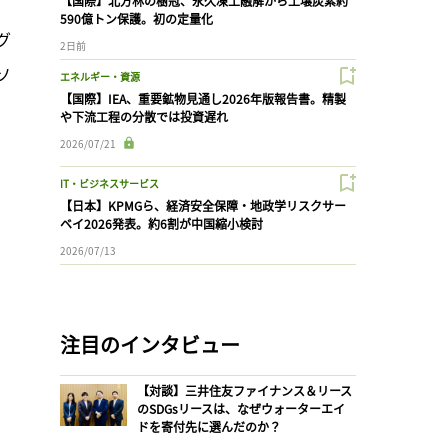
【国際】北方林の樹冠、永久凍土融解から土壌炭素約
590億トン保護。初の定量化
グ
2日前
ソ
エネルギー・資源
【国際】IEA、重要鉱物見通し2026年版報告書。精製
や下流工程の分散では投資遅れ
2026/07/21
IT・ビジネスサービス
【日本】KPMGら、経済安全保障・地政学リスクサー
ベイ2026発表。約6割が中国縮小検討
2026/07/13
注目のインタビュー
【対談】三井住友ファイナンス＆リース
のSDGsリースは、なぜウォーターエイ
ドを寄付先に選んだのか？