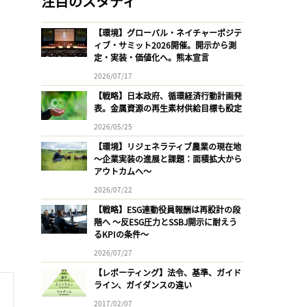
注目のスタディ
【環境】グローバル・ネイチャーポジテ
ィブ・サミット2026開催。開示から測
定・実装・価値化へ。熊本宣言
2026/07/17
【戦略】日本政府、循環経済行動計画発
表。金属資源の再生素材供給目標も設定
2026/05/25
【環境】リジェネラティブ農業の現在地
〜企業実装の進展と課題：面積拡大から
アウトカムへ〜
2026/07/22
【戦略】ESG連動役員報酬は再設計の段
階へ 〜反ESG圧力とSSBJ開示に耐えう
るKPIの条件〜
2026/07/27
【レポーティング】法令、基準、ガイド
ライン、ガイダンスの違い
2017/02/07