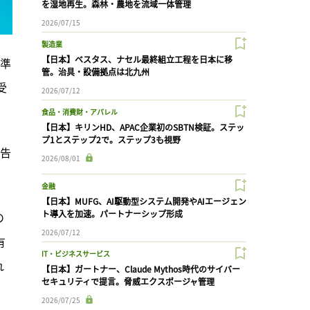
を湿地再生。森林・農地を流域一体管理
2026/07/15
製造業
【日本】ベスタス、ナセル最終組立工程を日本に移
基準
管。治具・設備拠点は北九州
受
2026/07/12
食品・消費財・アパレル
【日本】キリンHD、APAC企業初のSBTN検証。ステッ
プ1とステップ2で。ステップ3も視野
広告
2026/08/01
金融
【日本】MUFG、AI駆動型システム開発やAIエージェン
ト導入を加速。パートナーシップ形成
の
2026/07/12
有
IT・ビジネスサービス
れ
【日本】ガートナー、Claude Mythos時代のサイバー
セキュリティで提言。脅威エクスポージャ管理
2026/07/25