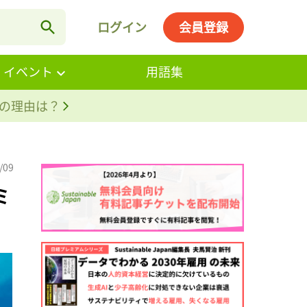
ログイン
会員登録
・イベント
用語集
。その理由は？
/09
ミ