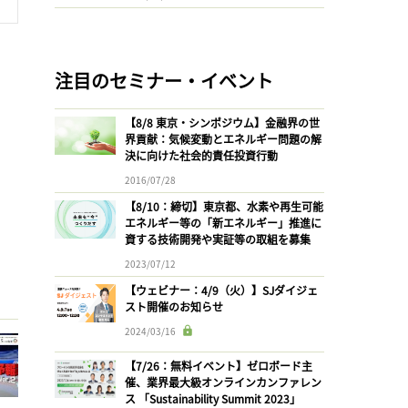
注目のセミナー・イベント
【8/8 東京・シンポジウム】金融界の世
界貢献：気候変動とエネルギー問題の解
決に向けた社会的責任投資行動
2016/07/28
【8/10：締切】東京都、水素や再生可能
エネルギー等の「新エネルギー」推進に
資する技術開発や実証等の取組を募集
2023/07/12
【ウェビナー：4/9（火）】SJダイジェ
スト開催のお知らせ
2024/03/16
【7/26：無料イベント】ゼロボード主
催、業界最大級オンラインカンファレン
ス 「Sustainability Summit 2023」