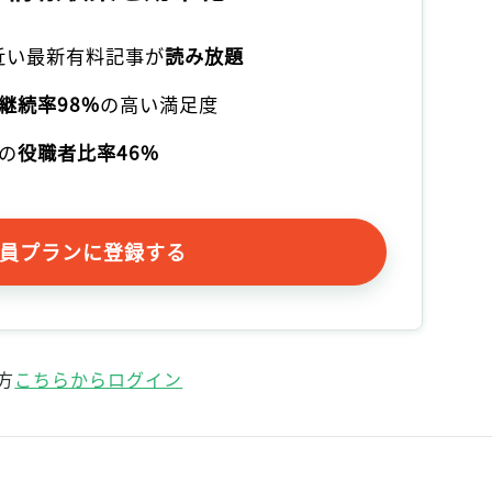
本近い最新有料記事が
読み放題
継続率98%
の高い満足度
の
役職者比率46%
員プランに登録する
方
こちらからログイン