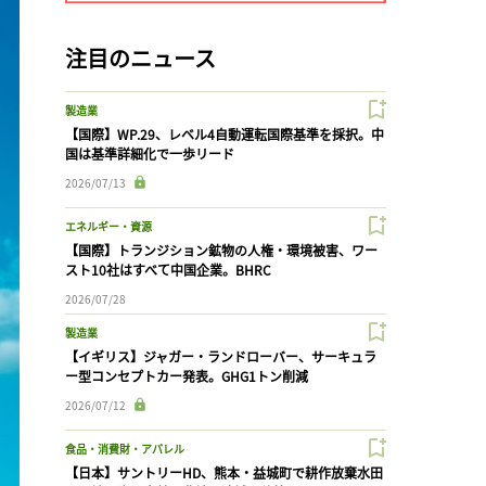
注目のニュース
製造業
【国際】WP.29、レベル4自動運転国際基準を採択。中
国は基準詳細化で一歩リード
2026/07/13
エネルギー・資源
【国際】トランジション鉱物の人権・環境被害、ワー
スト10社はすべて中国企業。BHRC
2026/07/28
製造業
【イギリス】ジャガー・ランドローバー、サーキュラ
ー型コンセプトカー発表。GHG1トン削減
2026/07/12
食品・消費財・アパレル
【日本】サントリーHD、熊本・益城町で耕作放棄水田