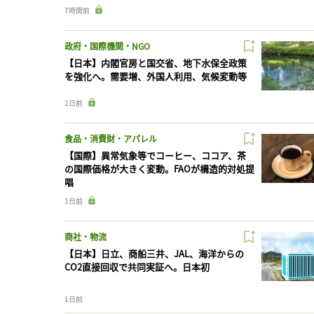
7時間前
政府・国際機関・NGO
【日本】内閣官房と国交省、地下水保全政策
を強化へ。需要増、外国人利用、気候変動等
1日前
食品・消費財・アパレル
【国際】異常気象等でコーヒー、ココア、茶
の国際価格が大きく変動。FAOが構造的対処提
唱
1日前
商社・物流
【日本】日立、商船三井、JAL、海洋からの
CO2直接回収で共同実証へ。日本初
1日前