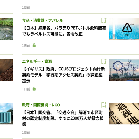
1日前
食品・消費財・アパレル
【日本】経産省、バラ売りPETボトル飲料販売
でもラベルレス可能に。省令改正
1日前
エネルギー・資源
【イギリス】政府、CCUSプロジェクト向け新
契約モデル「移行期アクセス契約」の詳細案
提示
1日前
政府・国際機関・NGO
【日本】国交省、「交通空白」解消で市区町
村の認定制度創設。すでに2300万人が懸念状
態
1日前