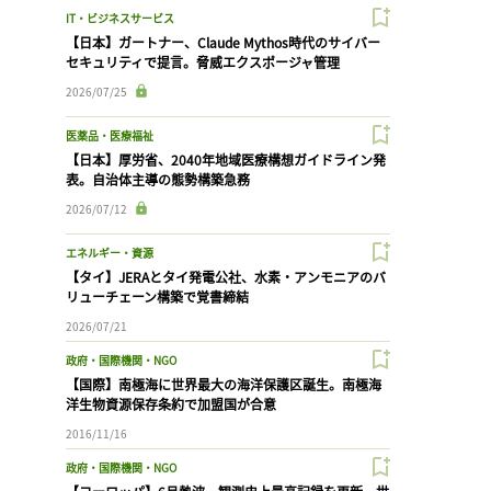
IT・ビジネスサービス
【日本】ガートナー、Claude Mythos時代のサイバー
セキュリティで提言。脅威エクスポージャ管理
2026/07/25
医薬品・医療福祉
【日本】厚労省、2040年地域医療構想ガイドライン発
表。自治体主導の態勢構築急務
2026/07/12
エネルギー・資源
【タイ】JERAとタイ発電公社、水素・アンモニアのバ
リューチェーン構築で覚書締結
2026/07/21
政府・国際機関・NGO
【国際】南極海に世界最大の海洋保護区誕生。南極海
洋生物資源保存条約で加盟国が合意
2016/11/16
政府・国際機関・NGO