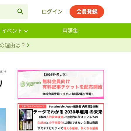
ログイン
会員登録
・イベント
用語集
。その理由は？
/09
リ