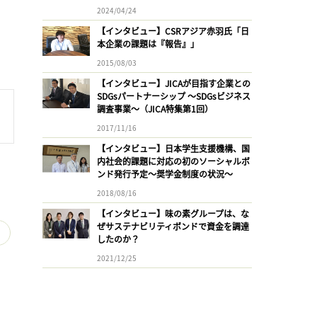
2024/04/24
【インタビュー】CSRアジア赤羽氏「日
本企業の課題は『報告』」
2015/08/03
【インタビュー】JICAが目指す企業との
SDGsパートナーシップ 〜SDGsビジネス
調査事業〜（JICA特集第1回）
2017/11/16
【インタビュー】日本学生支援機構、国
内社会的課題に対応の初のソーシャルボ
ンド発行予定〜奨学金制度の状況〜
2018/08/16
【インタビュー】味の素グループは、な
ぜサステナビリティボンドで資金を調達
育
したのか？
2021/12/25