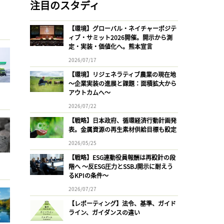
注目のスタディ
【環境】グローバル・ネイチャーポジテ
ィブ・サミット2026開催。開示から測
定・実装・価値化へ。熊本宣言
2026/07/17
【環境】リジェネラティブ農業の現在地
〜企業実装の進展と課題：面積拡大から
アウトカムへ〜
2026/07/22
【戦略】日本政府、循環経済行動計画発
表。金属資源の再生素材供給目標も設定
2026/05/25
【戦略】ESG連動役員報酬は再設計の段
階へ 〜反ESG圧力とSSBJ開示に耐えう
るKPIの条件〜
2026/07/27
【レポーティング】法令、基準、ガイド
ライン、ガイダンスの違い