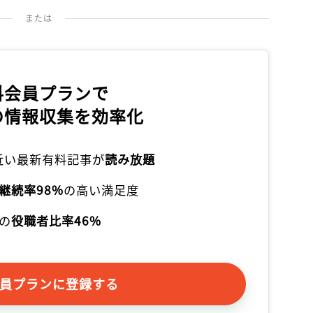
または
料会員プランで
の情報収集を効率化
本近い最新有料記事が
読み放題
継続率98%
の高い満足度
の
役職者比率46%
員プランに登録する