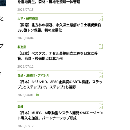
を湿地再生。森林・農地を流域一体管理
2026/07/15
と
大学・研究機関
【国際】北方林の樹冠、永久凍土融解から土壌炭素約
590億トン保護。初の定量化
2026/08/04
プ
製造業
【日本】ベスタス、ナセル最終組立工程を日本に移
管。治具・設備拠点は北九州
2026/07/12
台
食品・消費財・アパレル
【日本】キリンHD、APAC企業初のSBTN検証。ステッ
プ1とステップ2で。ステップ3も視野
2026/08/01
金融
【日本】MUFG、AI駆動型システム開発やAIエージェン
ト導入を加速。パートナーシップ形成
2026/07/12