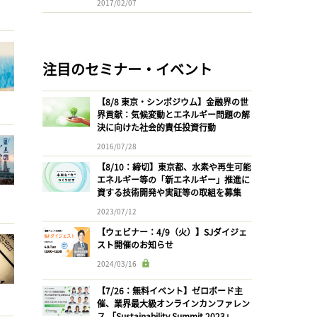
2017/02/07
注目のセミナー・イベント
【8/8 東京・シンポジウム】金融界の世
界貢献：気候変動とエネルギー問題の解
決に向けた社会的責任投資行動
2016/07/28
【8/10：締切】東京都、水素や再生可能
エネルギー等の「新エネルギー」推進に
資する技術開発や実証等の取組を募集
2023/07/12
【ウェビナー：4/9（火）】SJダイジェ
スト開催のお知らせ
2024/03/16
【7/26：無料イベント】ゼロボード主
催、業界最大級オンラインカンファレン
ス 「Sustainability Summit 2023」