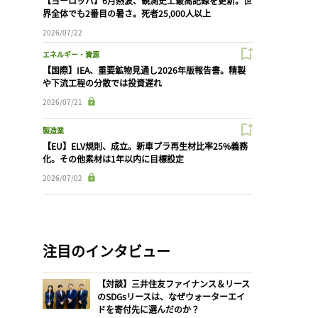
【ヨーロッパ】6月熱波、観測史上最高記録を更新。世
界全体でも2番目の暑さ。死者25,000人以上
2026/07/22
エネルギー・資源
【国際】IEA、重要鉱物見通し2026年版報告書。精製
や下流工程の分散では投資遅れ
2026/07/21
製造業
【EU】ELV規則、成立。新車プラ再生材比率25%義務
化。その他素材は1年以内に目標設定
2026/07/02
注目のインタビュー
【対談】三井住友ファイナンス＆リース
のSDGsリースは、なぜウォーターエイ
ドを寄付先に選んだのか？