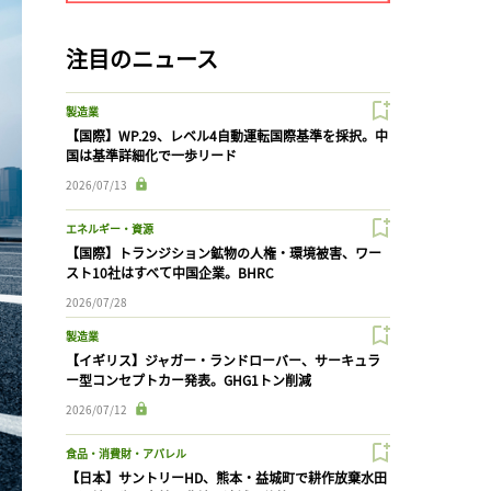
注目のニュース
製造業
【国際】WP.29、レベル4自動運転国際基準を採択。中
国は基準詳細化で一歩リード
2026/07/13
エネルギー・資源
【国際】トランジション鉱物の人権・環境被害、ワー
スト10社はすべて中国企業。BHRC
2026/07/28
製造業
【イギリス】ジャガー・ランドローバー、サーキュラ
ー型コンセプトカー発表。GHG1トン削減
2026/07/12
食品・消費財・アパレル
【日本】サントリーHD、熊本・益城町で耕作放棄水田