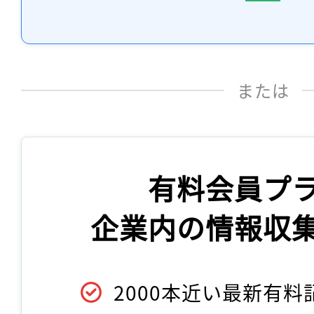
または
有料会員プ
企業内の情報収
2000本近い最新有料