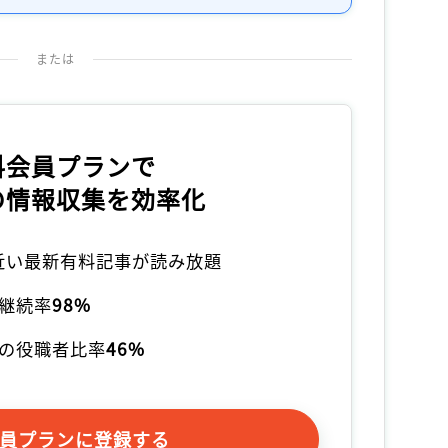
または
料会員プランで
の情報収集を効率化
本近い最新有料記事が読み放題
継続率
98%
の役職者比率
46%
員プランに登録する