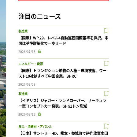
注目のニュース
製造業
【国際】WP.29、レベル4自動運転国際基準を採択。中
国は基準詳細化で一歩リード
2026/07/13
エネルギー・資源
【国際】トランジション鉱物の人権・環境被害、ワー
スト10社はすべて中国企業。BHRC
2026/07/28
製造業
【イギリス】ジャガー・ランドローバー、サーキュラ
ー型コンセプトカー発表。GHG1トン削減
2026/07/12
食品・消費財・アパレル
【日本】サントリーHD、熊本・益城町で耕作放棄水田