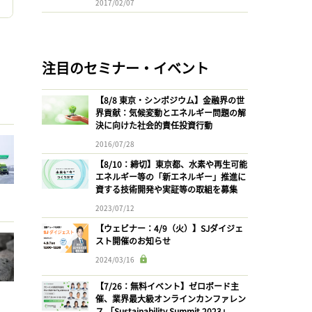
2017/02/07
注目のセミナー・イベント
【8/8 東京・シンポジウム】金融界の世
界貢献：気候変動とエネルギー問題の解
決に向けた社会的責任投資行動
2016/07/28
【8/10：締切】東京都、水素や再生可能
エネルギー等の「新エネルギー」推進に
資する技術開発や実証等の取組を募集
2023/07/12
【ウェビナー：4/9（火）】SJダイジェ
スト開催のお知らせ
2024/03/16
【7/26：無料イベント】ゼロボード主
催、業界最大級オンラインカンファレン
ス 「Sustainability Summit 2023」