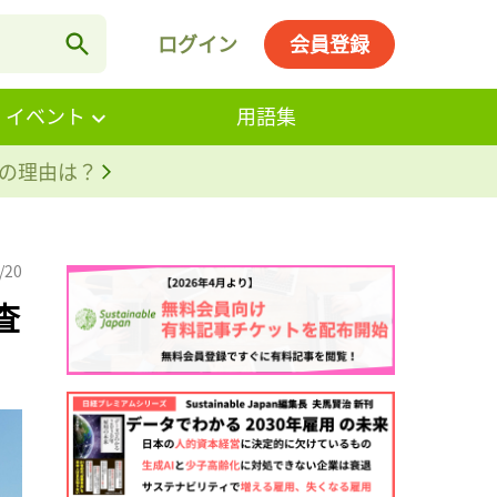
ログイン
会員登録
・イベント
用語集
。その理由は？
/20
査