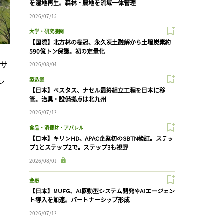
を湿地再生。森林・農地を流域一体管理
2026/07/15
大学・研究機関
【国際】北方林の樹冠、永久凍土融解から土壌炭素約
590億トン保護。初の定量化
キサ
2026/08/04
ン
製造業
【日本】ベスタス、ナセル最終組立工程を日本に移
管。治具・設備拠点は北九州
2026/07/12
食品・消費財・アパレル
【日本】キリンHD、APAC企業初のSBTN検証。ステッ
プ1とステップ2で。ステップ3も視野
2026/08/01
金融
【日本】MUFG、AI駆動型システム開発やAIエージェン
ト導入を加速。パートナーシップ形成
2026/07/12