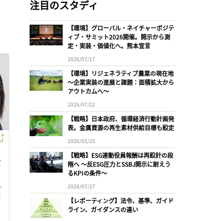
注目のスタディ
【環境】グローバル・ネイチャーポジテ
ィブ・サミット2026開催。開示から測
定・実装・価値化へ。熊本宣言
2026/07/17
【環境】リジェネラティブ農業の現在地
〜企業実装の進展と課題：面積拡大から
アウトカムへ〜
2026/07/22
【戦略】日本政府、循環経済行動計画発
表。金属資源の再生素材供給目標も設定
2026/05/25
【戦略】ESG連動役員報酬は再設計の段
女
階へ 〜反ESG圧力とSSBJ開示に耐えう
るKPIの条件〜
人
2026/07/27
ベ
【レポーティング】法令、基準、ガイド
ライン、ガイダンスの違い