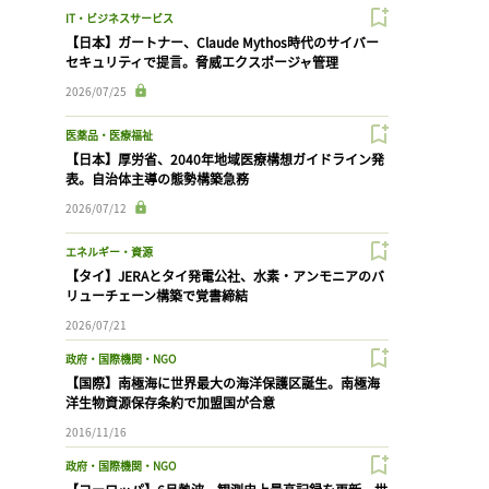
IT・ビジネスサービス
【日本】ガートナー、Claude Mythos時代のサイバー
セキュリティで提言。脅威エクスポージャ管理
2026/07/25
医薬品・医療福祉
【日本】厚労省、2040年地域医療構想ガイドライン発
表。自治体主導の態勢構築急務
2026/07/12
エネルギー・資源
【タイ】JERAとタイ発電公社、水素・アンモニアのバ
リューチェーン構築で覚書締結
2026/07/21
政府・国際機関・NGO
【国際】南極海に世界最大の海洋保護区誕生。南極海
洋生物資源保存条約で加盟国が合意
2016/11/16
政府・国際機関・NGO