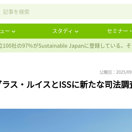
ュー
スタディ
セミナー
100社の97%が
Sustainable Japanに登録している
公開日：2025/09
ラス・ルイスとISSに新たな司法調