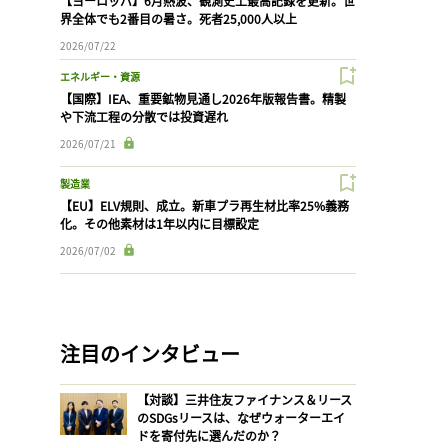
【ヨーロッパ】6月熱波、観測史上最高記録を更新。世
界全体でも2番目の暑さ。死者25,000人以上
2026/07/22
エネルギー・資源
【国際】IEA、重要鉱物見通し2026年版報告書。精製
や下流工程の分散では投資遅れ
2026/07/21
製造業
【EU】ELV規則、成立。新車プラ再生材比率25%義務
化。その他素材は1年以内に目標設定
2026/07/02
注目のインタビュー
【対談】三井住友ファイナンス＆リース
のSDGsリースは、なぜウォーターエイ
ドを寄付先に選んだのか？