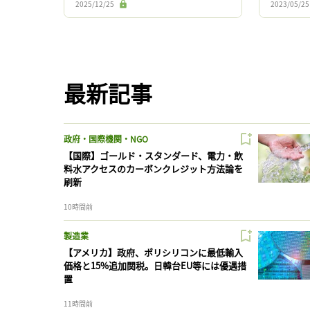
2025/12/25
2023/05/25
ここから先は登録ユ […]
を通じ、ブ
最新記事
政府・国際機関・NGO
【国際】ゴールド・スタンダード、電力・飲
料水アクセスのカーボンクレジット方法論を
刷新
10時間前
製造業
【アメリカ】政府、ポリシリコンに最低輸入
価格と15%追加関税。日韓台EU等には優遇措
置
11時間前