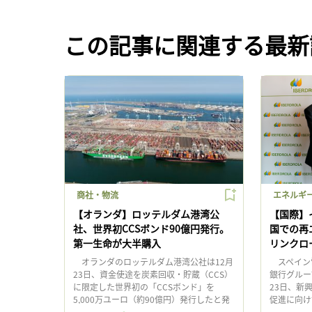
この記事に関連する最新
商社・物流
エネルギ
【オランダ】ロッテルダム港湾公
【国際】
社、世界初CCSボンド90億円発行。
国での再
第一生命が大半購入
リンクロ
オランダのロッテルダム港湾公社は12月
スペイン
23日、資金使途を炭素回収・貯蔵（CCS）
銀行グルー
に限定した世界初の「CCSボンド」を
23日、新
5,000万ユーロ（約90億円）発行したと発
促進に向け
表した。 今回のスキームの構築では、
イベルドロ