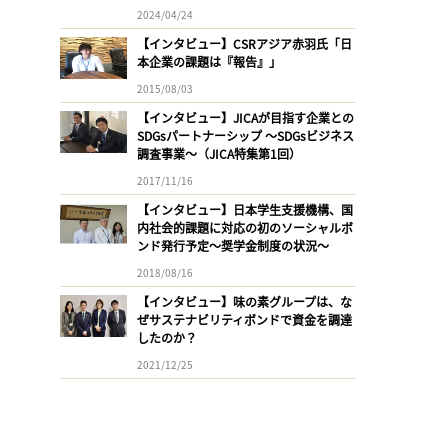
2024/04/24
【インタビュー】CSRアジア赤羽氏「日
本企業の課題は『報告』」
2015/08/03
【インタビュー】JICAが目指す企業との
SDGsパートナーシップ 〜SDGsビジネス
調査事業〜（JICA特集第1回）
2017/11/16
【インタビュー】日本学生支援機構、国
内社会的課題に対応の初のソーシャルボ
ンド発行予定〜奨学金制度の状況〜
2018/08/16
【インタビュー】味の素グループは、な
ぜサステナビリティボンドで資金を調達
したのか？
2021/12/25