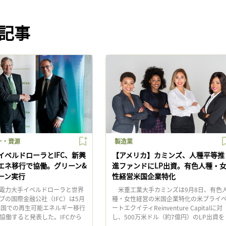
記事
ー・資源
製造業
イベルドローラとIFC、新興
【アメリカ】カミンズ、人種平等推
エネ移行で協働。グリーン&
進ファンドにLP出資。有色人種・
ーン実行
性経営米国企業特化
電力大手イベルドローラと世界
米重工業大手カミンズは9月8日、有色
プの国際金融公社（IFC）は5月
種・女性経営の米国企業特化の米プライ
興国での再生可能エネルギー移行
ートエクイティReinventure Capitalに対
協働すると発表した。IFCから
し、500万米ドル（約7億円）のLP出資を
ーラへのグリーンファイナンス
行うと発表した。 Reinventure […]