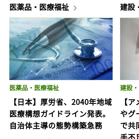
医薬品・医療福祉
建設
医薬品・医療福祉
建設・
【日本】厚労省、2040年地域
【ア
医療構想ガイドライン発表。
やグ
自治体主導の態勢構築急務
で共
手不