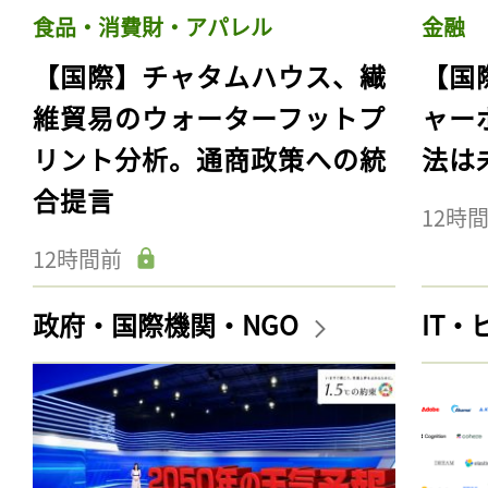
食品・消費財・アパレル
金融
【国際】チャタムハウス、繊
【国
維貿易のウォーターフットプ
ャー
リント分析。通商政策への統
法は
合提言
12時
12時間前
政府・国際機関・NGO
IT