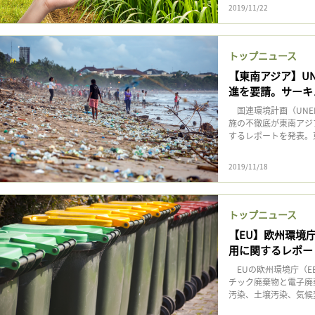
記事をお気に入りに保存するには
2019/11/22
ログインが必要です
トップニュース
ログイン
会員登録
【東南アジア】U
進を要請。サーキ
国連環境計画（UNE
施の不徹底が東南アジ
するレポートを発表。東南
2019/11/18
トップニュース
【EU】欧州環境
用に関するレポー
EUの欧州環境庁（E
チック廃棄物と電子廃
汚染、土壌汚染、気候変