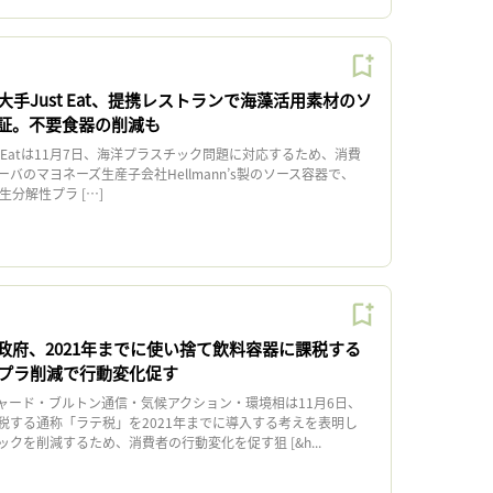
手Just Eat、提携レストランで海藻活用素材のソ
証。不要食器の削減も
 Eatは11月7日、海洋プラスチック問題に対応するため、消費
バのマヨネーズ生産子会社Hellmann’s製のソース容器で、
生分解性プラ […]
政府、2021年までに使い捨て飲料容器に課税する
プラ削減で行動変化促す
ード・ブルトン通信・気候アクション・環境相は11月6日、
税する通称「ラテ税」を2021年までに導入する考えを表明し
クを削減するため、消費者の行動変化を促す狙 [&h...