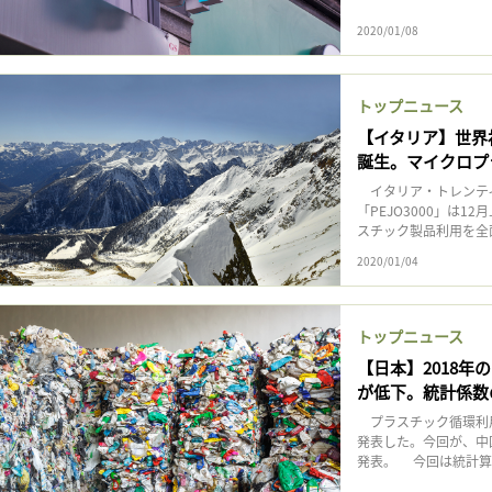
2020/01/08
トップニュース
【イタリア】世界
誕生。マイクロプ
イタリア・トレンティ
「PEJO3000」は
スチック製品利用を全面禁
2020/01/04
トップニュース
【日本】2018
が低下。統計係数
プラスチック循環利用
発表した。今回が、中
発表。 今回は統計算出