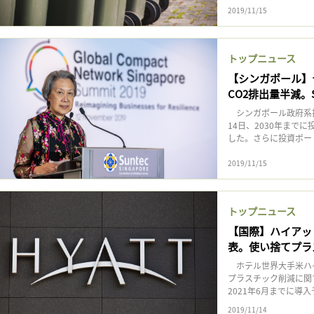
2019/11/15
トップニュース
【シンガポール】
CO2排出量半減。
シンガポール政府系投
14日、2030年ま
した。さらに投資ポー
2019/11/15
トップニュース
【国際】ハイアッ
表。使い捨てプラ
ホテル世界大手米ハイ
プラスチック削減に関
2021年6月までに導
2019/11/14