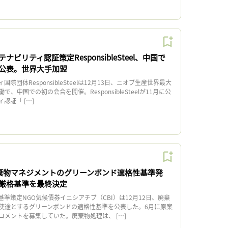
ビリティ認証策定ResponsibleSteel、中国で
公表。世界大手加盟
団体ResponsibleSteelは12月13日、ニオブ生産世界最大
で、中国での初の会合を開催。ResponsibleSteelが11月に公
認証「 […]
廃棄物マネジメントのグリーンボンド適格性基準発
厳格基準を最終決定
策定NGO気候債券イニシアチブ（CBI）は12月12日、廃棄
使途とするグリーンボンドの適格性基準を公表した。6月に原案
コメントを募集していた。廃棄物処理は、 […]