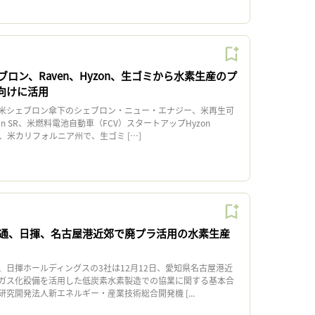
ロン、Raven、Hyzon、生ゴミから水素生産のプ
V向けに活用
米シェブロン傘下のシェブロン・ニュー・エナジー、米再生可
n SR、米燃料電池自動車（FCV）スタートアップHyzon
9日、米カリフォルニア州で、生ゴミ […]
通、日揮、名古屋港近郊で廃プラ活用の水素生産
日揮ホールディングスの3社は12月12日、愛知県名古屋港近
ガス化設備を活用した低炭素水素製造での協業に関する基本合
究開発法人新エネルギー・産業技術総合開発機 [...