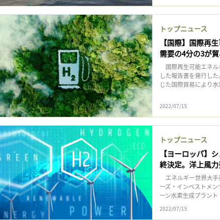
記事をお気に入りに保存するには
ログインが必要です
トップニュース
【国際】国際再生
ログイン
会員登録
需要の4分の3が
国際再生可能エネルギ
した報告書を発行した
じた国際貿易により水
2022/07/15
トップニュース
【ヨーロッパ】シ
終決定。洋上風力
エネルギー世界大手
ーズ・インベストメン
ーン水素生成プラント「Hol
2022/07/15