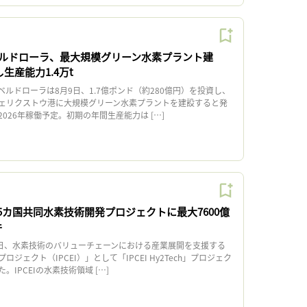
ルドローラ、最大規模グリーン水素プラント建
生産能力1.4万t
ルドローラは8月9日、1.7億ポンド（約280億円）を投資し、
ェリクストウ港に大規模グリーン水素プラントを建設すると発
026年稼働予定。初期の年間生産能力は […]
5カ国共同水素技術開発プロジェクトに最大7600億
件
日、水素技術のバリューチェーンにおける産業展開を支援する
ジェクト（IPCEI）」として「IPCEI Hy2Tech」プロジェク
IPCEIの水素技術領域 […]