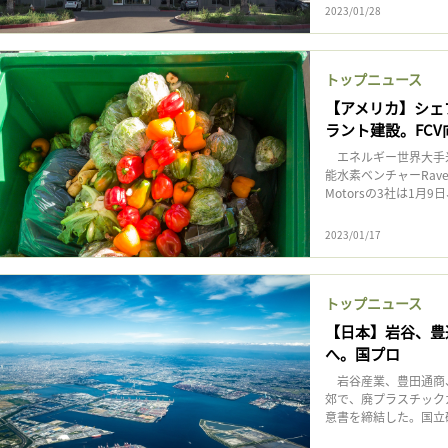
2023/01/28
トップニュース
【アメリカ】シェブ
ラント建設。FC
エネルギー世界大手
能水素ベンチャーRave
Motorsの3社は1月
2023/01/17
トップニュース
【日本】岩谷、豊
へ。国プロ
岩谷産業、豊田通商、
郊で、廃プラスチック
意書を締結した。国立研