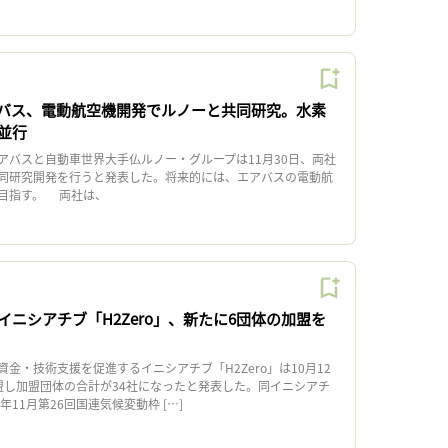
バス、電動航空機開発でルノーと共同研究。水素
並行
バスと自動車世界大手仏ルノー・グループは11月30日、両社
同研究開発を行うと発表した。将来的には、エアバスの電動航
目指す。 両社は、
ニシアチブ「H2Zero」、新たに6団体の加盟を
・技術支援を促進するイニシアチブ「H2Zero」は10月12
盟し加盟団体の合計が34社になったと発表した。同イニシアチ
1年11月第26回国連気候変動枠 […]