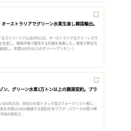
、オーストラリアでグリーン水素生産し韓国輸出。
るコンソーシアムは9月21日、オーストラリア北クイーンズラ
を生産し、韓国市場で販売する計画を発表した。現地で再生可
調達し、年間100万t以上のグリーンアンモ […]
ゾン、グリーン水素1万トン以上の調達契約。プラ
ンは8月25日、同社の大型トラック及びフォークリフト用に、
水素を年間10,950t調達する契約を米プラグ・パワーとの間で締
今回の契約で、