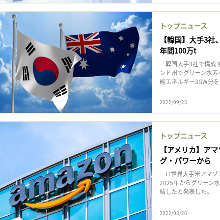
トップニュース
【韓国】大手3社
年間100万t
韓国大手3社で構成す
ンド州でグリーン水素
能エネルギー3GW分を
2022/09/25
トップニュース
【アメリカ】アマ
グ・パワーから
IT世界大手米アマゾ
2025年からグリーン
結したと発表した。 
2022/08/26