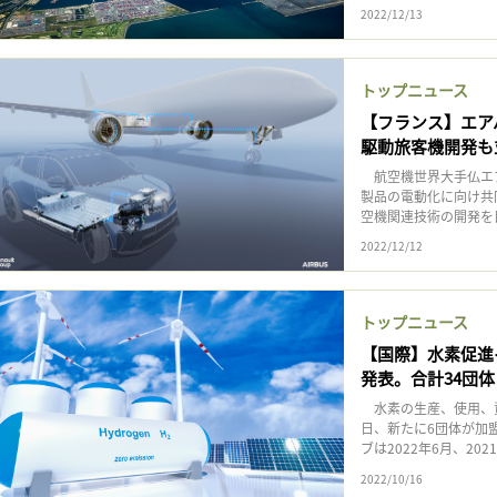
2022/12/13
トップニュース
【フランス】エア
駆動旅客機開発も
航空機世界大手仏エア
製品の電動化に向け共
空機関連技術の開発を
2022/12/12
トップニュース
【国際】水素促進イ
発表。合計34団体
水素の生産、使用、資金
日、新たに6団体が加
ブは2022年6月、202
2022/10/16