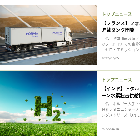
トップニュース
【フランス】フォル
貯蔵タンク開発
仏自動車部品製造フォ
ップ（PPP）での合弁
「ゼロ・エミッション・
2022/07/05
トップニュース
【インド】トタル
ーン水素独占供給
仏エネルギー大手トタ
会社アダニエンタープ
ンダストリーズ（ANI
2022/06/16