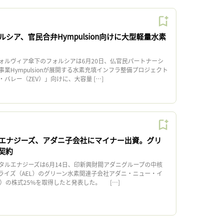
シア、官民合弁Hympulsion向けに大型軽量水素
ルヴィア傘下のフォルシアは6月20日、仏官民パートナーシ
事業Hympulsionが展開する水素充填インフラ整備プロジェクト
バレー（ZEV）」向けに、大容量 […]
エナジーズ、アダニ子会社にマイナー出資。グリ
契約
ルエナジーズは6月14日、印新興財閥アダニグループの中核
ライズ（AEL）のグリーン水素関連子会社アダニ・ニュー・イ
L）の株式25%を取得したと発表した。 […]