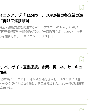
ニシアチブ「H2Zero」、COP26後の各企業の進
に向けて進捗順調
金・技術支援を促進するイニシアチブ「H2Zero」は6月9
26回国連気候変動枠組条約グラスゴー締約国会議（COP26）で発
捗を報告した。 同イニシアチブは […]
会、ベルサイユ宣言採択。水素、再エネ、サーキュ
加速
会は3月10日と11日、非公式会議を開催し、「ベルサイユ宣
アのウクライナ侵攻を受け、緊急開催された。3つの重点対策事
声明では、