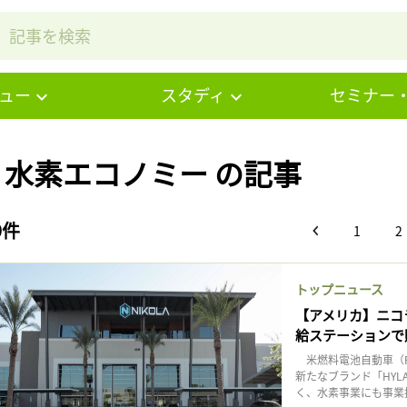
ュー
スタディ
セミナー
# 水素エコノミー の記事
9件
1
2
トップニュース
【アメリカ】ニコラ
給ステーションで
米燃料電池自動車（F
新たなブランド「HY
く、水素事業にも事業拡