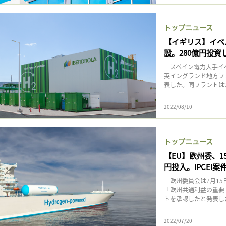
トップニュース
【イギリス】イベ
設。280億円投資し
スペイン電力大手イベ
英イングランド地方フ
表した。同プラントは2
2022/08/10
トップニュース
【EU】欧州委、1
円投入。IPCEI案
欧州委員会は7月15
「欧州共通利益の重要プロ
トを承認したと発表した。
2022/07/20