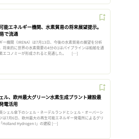
可能エネルギー機関、水素貿易の将来展望提示。
貿易で流通
ー機関（IRENA）は7月13日、今後の水素貿易の展望を分析
。将来的に世界の水素需要の4分の1はパイプラインは船舶を通
素エコノミーが形成されると見通した。 […]
ェル、欧州最大グリーン水素生成プラント建設最
発電活用
英シェル傘下のシェル・ネーデルランドとシェル・オーバーシ
ツは7月6日、欧州最大の再生可能エネルギー発電所によるグリ
land Hydrogen I」の建設 […]