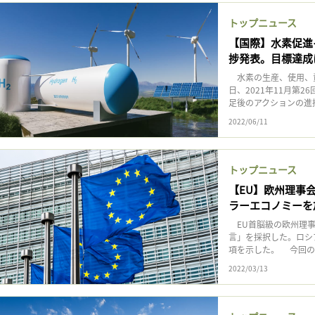
トップニュース
【国際】水素促進イ
捗発表。目標達成
水素の生産、使用、資
日、2021年11月第
足後のアクションの進
2022/06/11
トップニュース
【EU】欧州理事
ラーエコノミーを
EU首脳級の欧州理事
言」を採択した。ロシ
項を示した。 今回の
2022/03/13