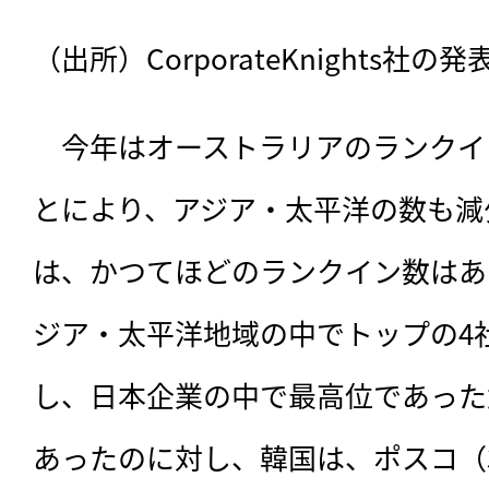
日本
19
（出所）CorporateKnights
シンガポール
1
　今年はオーストラリアのランクイ
とにより、アジア・太平洋の数も減
韓国
1
は、かつてほどのランクイン数はあ
ジア・太平洋地域の中でトップの4
オーストラリア
6
し、日本企業の中で最高位であった
あったのに対し、韓国は、ポスコ（
中国
0