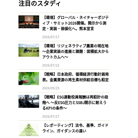
注目のスタディ
【環境】グローバル・ネイチャーポジテ
ィブ・サミット2026開催。開示から測
定・実装・価値化へ。熊本宣言
2026/07/17
【環境】リジェネラティブ農業の現在地
〜企業実装の進展と課題：面積拡大から
アウトカムへ〜
2026/07/22
【戦略】日本政府、循環経済行動計画発
表。金属資源の再生素材供給目標も設定
2026/05/25
【戦略】ESG連動役員報酬は再設計の段
階へ 〜反ESG圧力とSSBJ開示に耐えう
るKPIの条件〜
2026/07/27
【レポーティング】法令、基準、ガイド
ライン、ガイダンスの違い