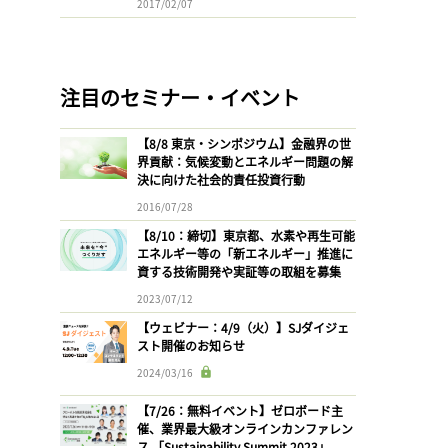
2017/02/07
注目のセミナー・イベント
【8/8 東京・シンポジウム】金融界の世
界貢献：気候変動とエネルギー問題の解
決に向けた社会的責任投資行動
2016/07/28
【8/10：締切】東京都、水素や再生可能
エネルギー等の「新エネルギー」推進に
資する技術開発や実証等の取組を募集
2023/07/12
【ウェビナー：4/9（火）】SJダイジェ
スト開催のお知らせ
2024/03/16
【7/26：無料イベント】ゼロボード主
催、業界最大級オンラインカンファレン
ス 「Sustainability Summit 2023」