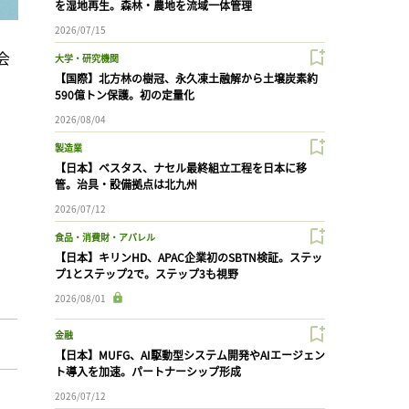
を湿地再生。森林・農地を流域一体管理
2026/07/15
会
大学・研究機関
【国際】北方林の樹冠、永久凍土融解から土壌炭素約
590億トン保護。初の定量化
2026/08/04
製造業
【日本】ベスタス、ナセル最終組立工程を日本に移
管。治具・設備拠点は北九州
2026/07/12
食品・消費財・アパレル
【日本】キリンHD、APAC企業初のSBTN検証。ステッ
プ1とステップ2で。ステップ3も視野
2026/08/01
金融
【日本】MUFG、AI駆動型システム開発やAIエージェン
ト導入を加速。パートナーシップ形成
2026/07/12