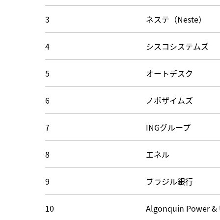
3
ネステ（Neste）
4
シスコシステムズ
5
オートデスク
6
ノボザイムズ
7
INGグループ
8
エネル
9
ブラジル銀行
10
Algonquin Power & U