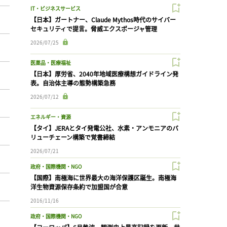
IT・ビジネスサービス
【日本】ガートナー、Claude Mythos時代のサイバー
セキュリティで提言。脅威エクスポージャ管理
2026/07/25
医薬品・医療福祉
【日本】厚労省、2040年地域医療構想ガイドライン発
表。自治体主導の態勢構築急務
2026/07/12
エネルギー・資源
【タイ】JERAとタイ発電公社、水素・アンモニアのバ
リューチェーン構築で覚書締結
2026/07/21
政府・国際機関・NGO
【国際】南極海に世界最大の海洋保護区誕生。南極海
洋生物資源保存条約で加盟国が合意
2016/11/16
政府・国際機関・NGO