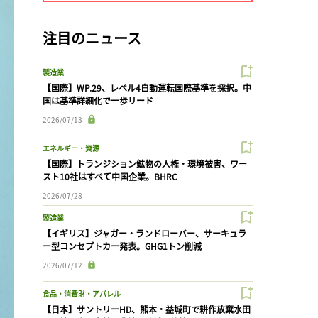
注目のニュース
製造業
【国際】WP.29、レベル4自動運転国際基準を採択。中
国は基準詳細化で一歩リード
2026/07/13
エネルギー・資源
【国際】トランジション鉱物の人権・環境被害、ワー
スト10社はすべて中国企業。BHRC
2026/07/28
製造業
【イギリス】ジャガー・ランドローバー、サーキュラ
ー型コンセプトカー発表。GHG1トン削減
2026/07/12
食品・消費財・アパレル
【日本】サントリーHD、熊本・益城町で耕作放棄水田