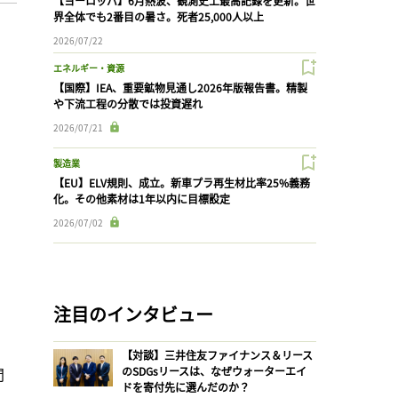
【ヨーロッパ】6月熱波、観測史上最高記録を更新。世
界全体でも2番目の暑さ。死者25,000人以上
2026/07/22
エネルギー・資源
【国際】IEA、重要鉱物見通し2026年版報告書。精製
や下流工程の分散では投資遅れ
2026/07/21
製造業
【EU】ELV規則、成立。新車プラ再生材比率25%義務
化。その他素材は1年以内に目標設定
2026/07/02
注目のインタビュー
【対談】三井住友ファイナンス＆リース
間
のSDGsリースは、なぜウォーターエイ
ドを寄付先に選んだのか？