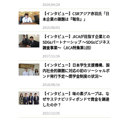
2024/04/24
【インタビュー】CSRアジア赤羽氏「日
本企業の課題は『報告』」
2015/08/03
【インタビュー】JICAが目指す企業との
SDGsパートナーシップ 〜SDGsビジネス
調査事業〜（JICA特集第1回）
2017/11/16
【インタビュー】日本学生支援機構、国
内社会的課題に対応の初のソーシャルボ
ンド発行予定〜奨学金制度の状況〜
2018/08/16
【インタビュー】味の素グループは、な
ぜサステナビリティボンドで資金を調達
したのか？
2021/12/25