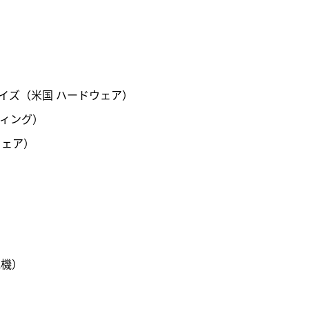
記事をお気に入りに保存するには
ログインが必要です
ログイン
会員登録
イズ（米国 ハードウェア）

ィング）

ェア）

機）
