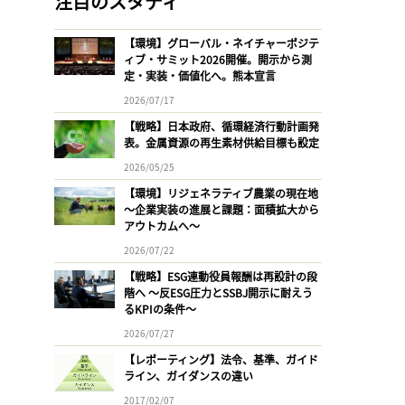
注目のスタディ
【環境】グローバル・ネイチャーポジテ
ィブ・サミット2026開催。開示から測
定・実装・価値化へ。熊本宣言
2026/07/17
【戦略】日本政府、循環経済行動計画発
表。金属資源の再生素材供給目標も設定
2026/05/25
【環境】リジェネラティブ農業の現在地
〜企業実装の進展と課題：面積拡大から
アウトカムへ〜
2026/07/22
【戦略】ESG連動役員報酬は再設計の段
階へ 〜反ESG圧力とSSBJ開示に耐えう
るKPIの条件〜
2026/07/27
【レポーティング】法令、基準、ガイド
ライン、ガイダンスの違い
2017/02/07