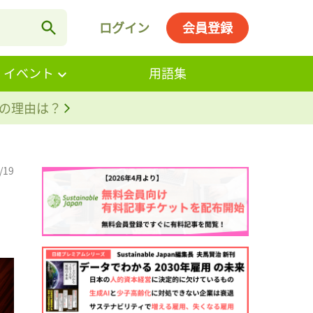
ログイン
会員登録
・イベント
用語集
。その理由は？
/19
、