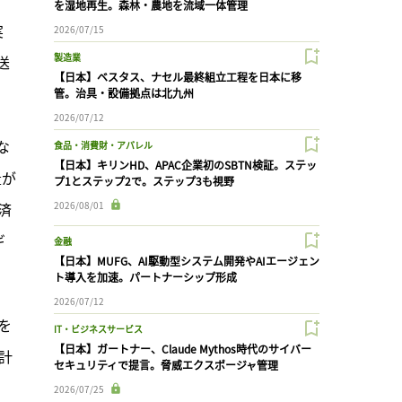
を湿地再生。森林・農地を流域一体管理
実
2026/07/15
製造業
送
【日本】ベスタス、ナセル最終組立工程を日本に移
管。治具・設備拠点は北九州
2026/07/12
な
食品・消費財・アパレル
【日本】キリンHD、APAC企業初のSBTN検証。ステッ
量が
プ1とステップ2で。ステップ3も視野
済
2026/08/01
ギ
金融
【日本】MUFG、AI駆動型システム開発やAIエージェン
ト導入を加速。パートナーシップ形成
2026/07/12
を
IT・ビジネスサービス
【日本】ガートナー、Claude Mythos時代のサイバー
計
セキュリティで提言。脅威エクスポージャ管理
2026/07/25