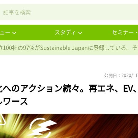
ュー
スタディ
セミナー
100社の97%が
Sustainable Japanに登録している
公開日：2020/11
へのアクション続々。再エネ、EV
ルワース