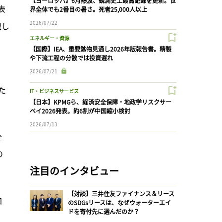
【ヨーロッパ】6月熱波、観測史上最高記録を更新。世
表
界全体でも2番目の暑さ。死者25,000人以上
2026/07/22
盟し
エネルギー・資源
【国際】IEA、重要鉱物見通し2026年版報告書。精製
や下流工程の分散では投資遅れ
2026/07/21
た
IT・ビジネスサービス
【日本】KPMGら、経済安全保障・地政学リスクサー
ベイ2026発表。約6割が中国縮小検討
2026/07/13
全
の
注目のインタビュー
【対談】三井住友ファイナンス＆リース
自
のSDGsリースは、なぜウォーターエイ
ドを寄付先に選んだのか？