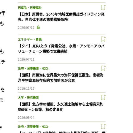
医薬品・医療福祉
0年
【日本】厚労省、2040年地域医療構想ガイドライン発
表。自治体主導の態勢構築急務
も
2026/07/12
エネルギー・資源
【タイ】JERAとタイ発電公社、水素・アンモニアのバ
も
リューチェーン構築で覚書締結
2026/07/21
スチ
政府・国際機関・NGO
【国際】南極海に世界最大の海洋保護区誕生。南極海
洋生物資源保存条約で加盟国が合意
減を
2016/11/16
大学・研究機関
ま
【国際】北方林の樹冠、永久凍土融解から土壌炭素約
590億トン保護。初の定量化
2026/08/04
年
政府・国際機関・NGO