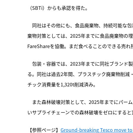
（SBTi）からも承認を得た。
　同社はその他にも、食品廃棄物、持続可能な包装
棄物対策としては、2025年までに食品廃棄物の埋め
FareShareを協働。まだ食べることのできる売
　包装・容器では、2023年までに同社ブランド
る。同社は過去2年間、プラスチック廃棄物削減
チック消費量を1,320t削減済み。
　また森林破壊対策として、2025年までにパー
いサプライチェーンでの森林破壊をゼロにすると
【参照ページ】
Ground-breaking Tesco move to c