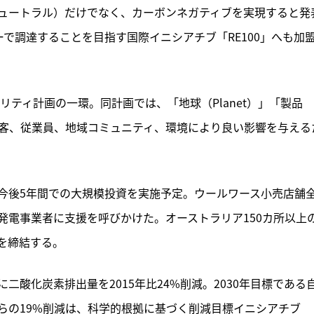
ュートラル）だけでなく、カーボンネガティブを実現すると発
ーで調達することを目指す国際イニシアチブ「RE100」へも加
リティ計画の一環。同計画では、「地球（Planet）」「製品
とし、顧客、従業員、地域コミュニティ、環境により良い影響を与える
今後5年間での大規模投資を実施予定。ウールワース小売店舗
発電事業者に支援を呼びかけた。オーストラリア150カ所以上
を締結する。
酸化炭素排出量を2015年比24%削減。2030年目標である
らの19%削減は、科学的根拠に基づく削減目標イニシアチブ