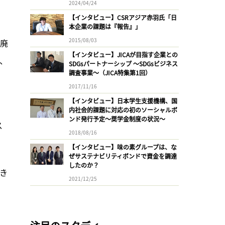
2024/04/24
【インタビュー】CSRアジア赤羽氏「日
本企業の課題は『報告』」
2015/08/03
品廃
【インタビュー】JICAが目指す企業との
ク、
SDGsパートナーシップ 〜SDGsビジネス
調査事業〜（JICA特集第1回）
2017/11/16
【インタビュー】日本学生支援機構、国
内社会的課題に対応の初のソーシャルボ
ンド発行予定〜奨学金制度の状況〜
ス
2018/08/16
【インタビュー】味の素グループは、な
ぜサステナビリティボンドで資金を調達
したのか？
き
2021/12/25