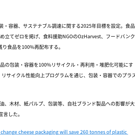
記事をお気に入りに保存するには
ログインが必要です
・容器、サステナブル調達に関する2025年目標を設定。食
ログイン
会員登録
立てゼロを掲げ、食料援助NGOのOzHarvest、フードバン
れ残り食品を100%再配布する。
製品の包装・容器を100%リサイクル・再利用・堆肥化可能にす
・リサイクル性能向上プログラムを通じ、包装・容器でのプラ
ム油、木材、紙パルプ、包装等、自社ブランド製品への影響が大
宣言した。
hange cheese packaging will save 260 tonnes of plastic 