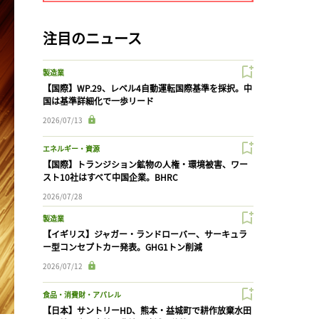
注目のニュース
製造業
【国際】WP.29、レベル4自動運転国際基準を採択。中
国は基準詳細化で一歩リード
2026/07/13
エネルギー・資源
【国際】トランジション鉱物の人権・環境被害、ワー
スト10社はすべて中国企業。BHRC
2026/07/28
製造業
【イギリス】ジャガー・ランドローバー、サーキュラ
ー型コンセプトカー発表。GHG1トン削減
2026/07/12
食品・消費財・アパレル
【日本】サントリーHD、熊本・益城町で耕作放棄水田