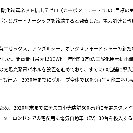
での二酸化炭素ネット排出量ゼロ（カーボンニュートラル）目標の
ボンとパートナーシップを締結すると発表した。電力調達と輸
英エセックス、アングルシー、オックスフォードシャーの新た
した。発電量は最大130GWh。年間約3万tの二酸化炭素排出
の太陽光発電パネルを設置を進めており、すでに60店舗に導入
達も行い、2030年までにグループ全体で100%再生可能エネル
ため、2020年末までにテスコ小売店舗600ヶ所に充電スタンド
グレーターロンドンでの宅配用に電気自動車（EV）30台を投入する