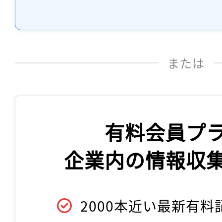
または
有料会員プ
企業内の情報収
2000本近い最新有料