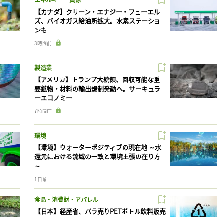
【カナダ】クリーン・エナジー・フューエル
ズ、バイオガス給油所拡大。水素ステーショ
ンも
3時間前
製造業
【アメリカ】トランプ大統領、回収可能な重
要鉱物・材料の輸出規制発動へ。サーキュラ
ーエコノミー
7時間前
環境
【環境】ウォーターポジティブの現在地 ～水
還元における流域の一致と環境主張の在り方
～
1日前
食品・消費財・アパレル
【日本】経産省、バラ売りPETボトル飲料販売