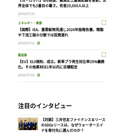
【ヨーロッパ】6月熱波、観測史上最高記録を更新。世
界全体でも2番目の暑さ。死者25,000人以上
2026/07/22
エネルギー・資源
【国際】IEA、重要鉱物見通し2026年版報告書。精製
や下流工程の分散では投資遅れ
2026/07/21
製造業
【EU】ELV規則、成立。新車プラ再生材比率25%義務
化。その他素材は1年以内に目標設定
2026/07/02
注目のインタビュー
【対談】三井住友ファイナンス＆リース
のSDGsリースは、なぜウォーターエイ
ドを寄付先に選んだのか？