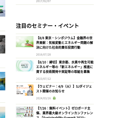
2017/02/07
注目のセミナー・イベント
【8/8 東京・シンポジウム】金融界の世
界貢献：気候変動とエネルギー問題の解
決に向けた社会的責任投資行動
2016/07/28
【8/10：締切】東京都、水素や再生可能
エネルギー等の「新エネルギー」推進に
資する技術開発や実証等の取組を募集
2023/07/12
【ウェビナー：4/9（火）】SJダイジェ
スト開催のお知らせ
2024/03/16
【7/26：無料イベント】ゼロボード主
催、業界最大級オンラインカンファレン
ス 「Sustainability Summit 2023」