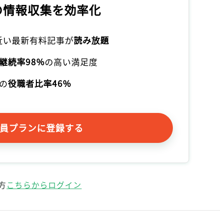
の情報収集を効率化
記事をお気に入りに保存するには
ログインが必要です
本近い最新有料記事が
読み放題
ログイン
会員登録
継続率98%
の高い満足度
の
役職者比率46%
員プランに登録する
方
こちらからログイン