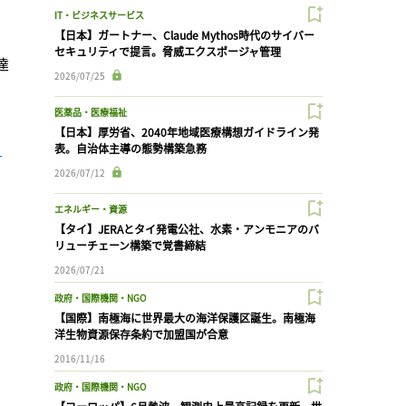
IT・ビジネスサービス
【日本】ガートナー、Claude Mythos時代のサイバー
セキュリティで提言。脅威エクスポージャ管理
達
2026/07/25
医薬品・医療福祉
【日本】厚労省、2040年地域医療構想ガイドライン発
表。自治体主導の態勢構築急務
2026/07/12
エネルギー・資源
【タイ】JERAとタイ発電公社、水素・アンモニアのバ
リューチェーン構築で覚書締結
2026/07/21
政府・国際機関・NGO
【国際】南極海に世界最大の海洋保護区誕生。南極海
洋生物資源保存条約で加盟国が合意
2016/11/16
政府・国際機関・NGO