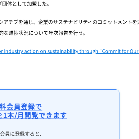
ング団体として加盟した。
シアチブを通じ、企業のサステナビリティのコミットメントを
的な進捗状況について年次報告を行う。
 industry action on sustainability through “Commit for Our 
料会員登録で
を1本/月閲覧できます
料会員に登録すると、