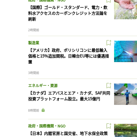
【国際】ゴールド・スタンダード、電力・飲
料水アクセスのカーボンクレジット方法論を
刷新
2時間前
製造業
【アメリカ】政府、ポリシリコンに最低輸入
価格と15%追加関税。日韓台EU等には優遇措
置
3時間前
エネルギー・資源
【カナダ】エアバスとエア・カナダ、SAF共同
投資プラットフォーム設立。最大15億円
8時間前
政府・国際機関・NGO
【日本】内閣官房と国交省、地下水保全政策