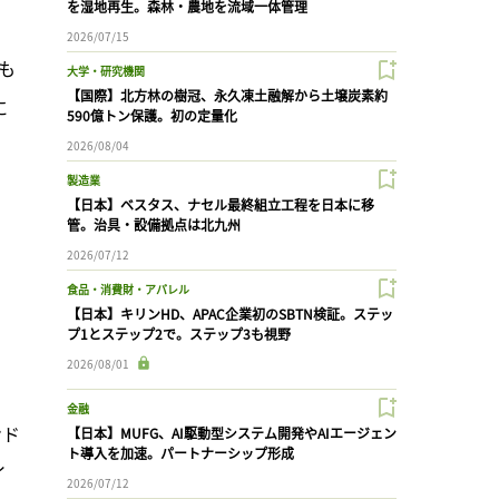
を湿地再生。森林・農地を流域一体管理
2026/07/15
も
大学・研究機関
【国際】北方林の樹冠、永久凍土融解から土壌炭素約
に
590億トン保護。初の定量化
2026/08/04
製造業
【日本】ベスタス、ナセル最終組立工程を日本に移
管。治具・設備拠点は北九州
2026/07/12
食品・消費財・アパレル
【日本】キリンHD、APAC企業初のSBTN検証。ステッ
プ1とステップ2で。ステップ3も視野
2026/08/01
金融
ンド
【日本】MUFG、AI駆動型システム開発やAIエージェン
ト導入を加速。パートナーシップ形成
イ
2026/07/12