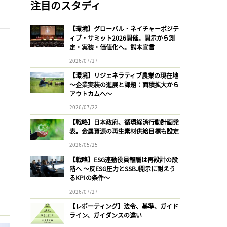
注目のスタディ
【環境】グローバル・ネイチャーポジテ
ィブ・サミット2026開催。開示から測
定・実装・価値化へ。熊本宣言
2026/07/17
【環境】リジェネラティブ農業の現在地
〜企業実装の進展と課題：面積拡大から
アウトカムへ〜
2026/07/22
【戦略】日本政府、循環経済行動計画発
表。金属資源の再生素材供給目標も設定
2026/05/25
【戦略】ESG連動役員報酬は再設計の段
階へ 〜反ESG圧力とSSBJ開示に耐えう
るKPIの条件〜
2026/07/27
【レポーティング】法令、基準、ガイド
ライン、ガイダンスの違い