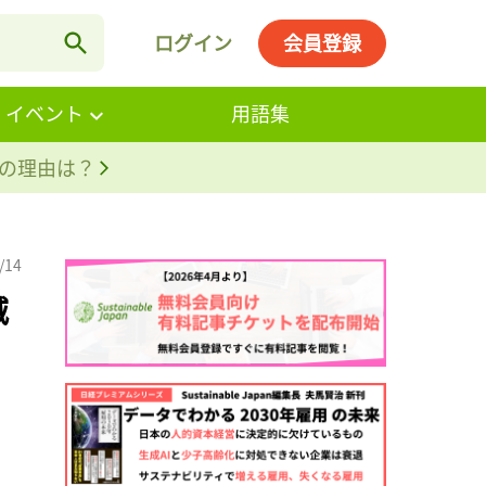
ログイン
会員登録
・イベント
用語集
。その理由は？
/14
減