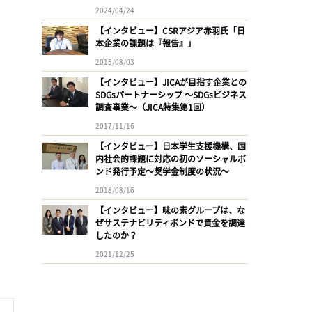
2024/04/24
【インタビュー】CSRアジア赤羽氏「日
本企業の課題は『報告』」
2015/08/03
【インタビュー】JICAが目指す企業との
SDGsパートナーシップ 〜SDGsビジネス
調査事業〜（JICA特集第1回）
2017/11/16
【インタビュー】日本学生支援機構、国
内社会的課題に対応の初のソーシャルボ
ンド発行予定〜奨学金制度の状況〜
2018/08/16
【インタビュー】味の素グループは、な
ぜサステナビリティボンドで資金を調達
したのか？
2021/12/25