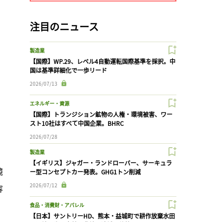
注目のニュース
製造業
【国際】WP.29、レベル4自動運転国際基準を採択。中
国は基準詳細化で一歩リード
2026/07/13
エネルギー・資源
【国際】トランジション鉱物の人権・環境被害、ワー
スト10社はすべて中国企業。BHRC
2026/07/28
製造業
【イギリス】ジャガー・ランドローバー、サーキュラ
境
ー型コンセプトカー発表。GHG1トン削減
2026/07/12
容
食品・消費財・アパレル
【日本】サントリーHD、熊本・益城町で耕作放棄水田