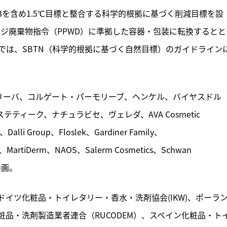
3を含め1.5℃目標と整合する科学的根拠に基づく削減目標を設
ジ廃棄物指令（PPWD）に準拠した容器・包装に転換するとと
では、SBTN（科学的根拠に基づく自然目標）のガイドライン
ニリーバ、コルゲート・パーモリーブ、ヘンケル、バイヤスドル
ィーク、ナチュラビセ、ヴェレダ、AVA Cosmetic 
、Dalli Group、Floslek、Gardiner Family、
、MartiDerm、NAOS、Salerm Cosmetics、Schwan 
が参画。
ドイツ化粧品・トイレタリー・香水・洗剤協会(IKW)、ポーラ
ア化粧品・洗剤製造業者連合（RUCODEM）、スペイン化粧品・ト