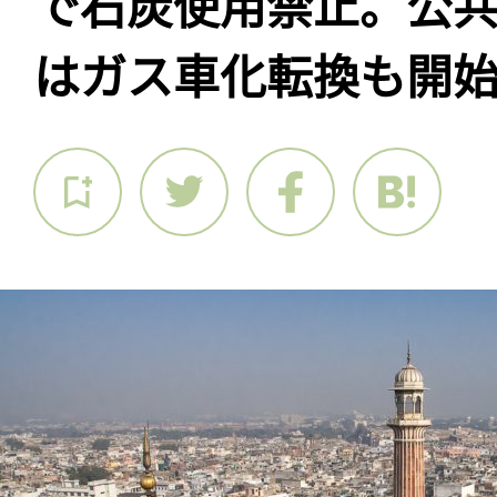
で石炭使用禁止。公共
はガス車化転換も開