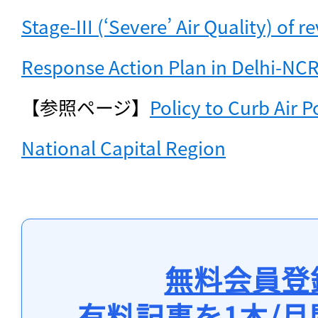
Stage-III (‘Severe’ Air Quality) of r
Response Action Plan in Delhi-NCR 
【参照ページ】
Policy to Curb Air Po
National Capital Region
無料会員登
有料記事を1本/