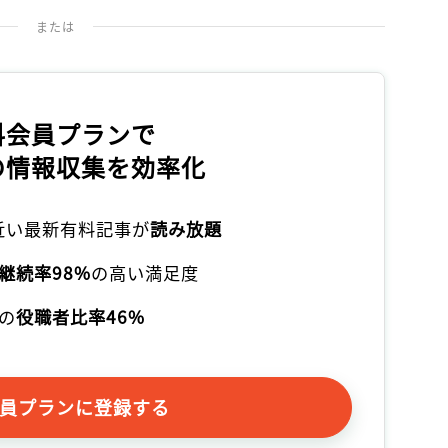
または
料会員プランで
の情報収集を効率化
本近い最新有料記事が
読み放題
継続率98%
の高い満足度
の
役職者比率46%
員プランに登録する