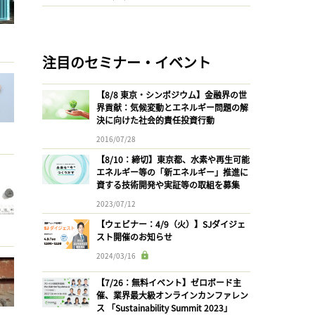
注目のセミナー・イベント
【8/8 東京・シンポジウム】金融界の世
界貢献：気候変動とエネルギー問題の解
決に向けた社会的責任投資行動
2016/07/28
【8/10：締切】東京都、水素や再生可能
エネルギー等の「新エネルギー」推進に
資する技術開発や実証等の取組を募集
2023/07/12
【ウェビナー：4/9（火）】SJダイジェ
スト開催のお知らせ
2024/03/16
【7/26：無料イベント】ゼロボード主
催、業界最大級オンラインカンファレン
ス 「Sustainability Summit 2023」