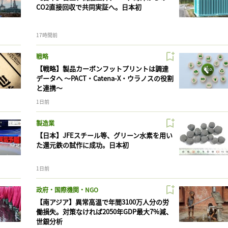
CO2直接回収で共同実証へ。日本初
17時間前
戦略
【戦略】製品カーボンフットプリントは調達
データへ 〜PACT・Catena-X・ウラノスの役割
と連携〜
1日前
製造業
【日本】JFEスチール等、グリーン水素を用い
た還元鉄の試作に成功。日本初
1日前
政府・国際機関・NGO
【南アジア】異常高温で年間3100万人分の労
働損失。対策なければ2050年GDP最大7%減、
世銀分析