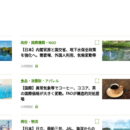
政府・国際機関・NGO
【日本】内閣官房と国交省、地下水保全政策
を強化へ。需要増、外国人利用、気候変動等
16時間前
食品・消費財・アパレル
【国際】異常気象等でコーヒー、ココア、茶
の国際価格が大きく変動。FAOが構造的対処提
唱
16時間前
商社・物流
【日本】日立、商船三井、JAL、海洋からの