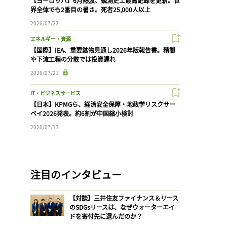
【ヨーロッパ】6月熱波、観測史上最高記録を更新。世
界全体でも2番目の暑さ。死者25,000人以上
2026/07/22
エネルギー・資源
【国際】IEA、重要鉱物見通し2026年版報告書。精製
や下流工程の分散では投資遅れ
2026/07/21
IT・ビジネスサービス
【日本】KPMGら、経済安全保障・地政学リスクサー
ベイ2026発表。約6割が中国縮小検討
2026/07/13
注目のインタビュー
【対談】三井住友ファイナンス＆リース
のSDGsリースは、なぜウォーターエイ
ドを寄付先に選んだのか？