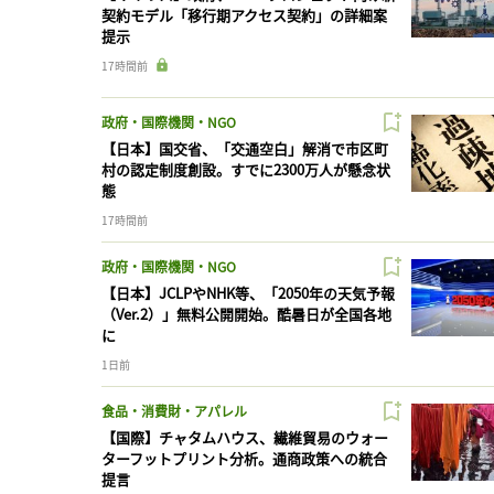
契約モデル「移行期アクセス契約」の詳細案
提示
17時間前
政府・国際機関・NGO
【日本】国交省、「交通空白」解消で市区町
村の認定制度創設。すでに2300万人が懸念状
態
17時間前
政府・国際機関・NGO
【日本】JCLPやNHK等、「2050年の天気予報
（Ver.2）」無料公開開始。酷暑日が全国各地
に
1日前
食品・消費財・アパレル
【国際】チャタムハウス、繊維貿易のウォー
ターフットプリント分析。通商政策への統合
提言