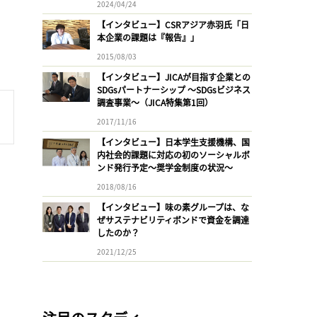
2024/04/24
【インタビュー】CSRアジア赤羽氏「日
本企業の課題は『報告』」
2015/08/03
【インタビュー】JICAが目指す企業との
SDGsパートナーシップ 〜SDGsビジネス
調査事業〜（JICA特集第1回）
2017/11/16
【インタビュー】日本学生支援機構、国
内社会的課題に対応の初のソーシャルボ
ンド発行予定〜奨学金制度の状況〜
2018/08/16
【インタビュー】味の素グループは、な
ぜサステナビリティボンドで資金を調達
したのか？
2021/12/25