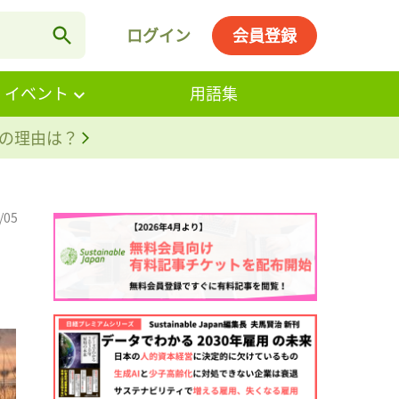
ログイン
会員登録
・イベント
用語集
。その理由は？
/05
。