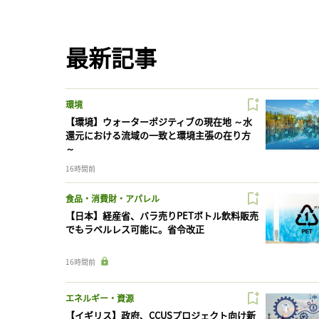
最新記事
環境
【環境】ウォーターポジティブの現在地 ～水
還元における流域の一致と環境主張の在り方
～
16時間前
食品・消費財・アパレル
【日本】経産省、バラ売りPETボトル飲料販売
でもラベルレス可能に。省令改正
16時間前
エネルギー・資源
【イギリス】政府、CCUSプロジェクト向け新