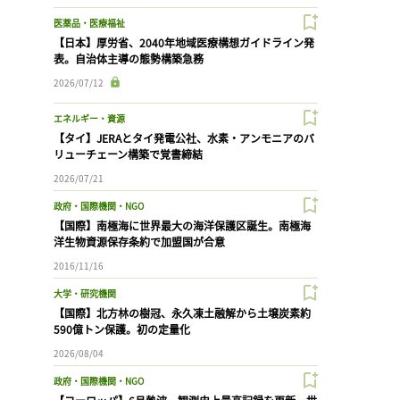
医薬品・医療福祉
【日本】厚労省、2040年地域医療構想ガイドライン発
表。自治体主導の態勢構築急務
2026/07/12
エネルギー・資源
【タイ】JERAとタイ発電公社、水素・アンモニアのバ
リューチェーン構築で覚書締結
2026/07/21
政府・国際機関・NGO
【国際】南極海に世界最大の海洋保護区誕生。南極海
洋生物資源保存条約で加盟国が合意
2016/11/16
大学・研究機関
【国際】北方林の樹冠、永久凍土融解から土壌炭素約
590億トン保護。初の定量化
2026/08/04
政府・国際機関・NGO