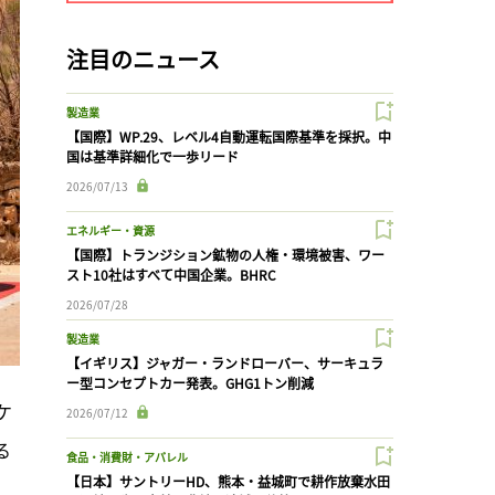
注目のニュース
製造業
【国際】WP.29、レベル4自動運転国際基準を採択。中
国は基準詳細化で一歩リード
2026/07/13
エネルギー・資源
【国際】トランジション鉱物の人権・環境被害、ワー
スト10社はすべて中国企業。BHRC
2026/07/28
製造業
【イギリス】ジャガー・ランドローバー、サーキュラ
ー型コンセプトカー発表。GHG1トン削減
ケ
2026/07/12
る
食品・消費財・アパレル
【日本】サントリーHD、熊本・益城町で耕作放棄水田