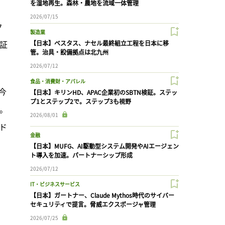
を湿地再生。森林・農地を流域一体管理
2026/07/15
ク
製造業
保証
【日本】ベスタス、ナセル最終組立工程を日本に移
管。治具・設備拠点は北九州
2026/07/12
食品・消費財・アパレル
今
【日本】キリンHD、APAC企業初のSBTN検証。ステッ
プ1とステップ2で。ステップ3も視野
。
2026/08/01
ド
金融
【日本】MUFG、AI駆動型システム開発やAIエージェン
ト導入を加速。パートナーシップ形成
2026/07/12
IT・ビジネスサービス
【日本】ガートナー、Claude Mythos時代のサイバー
セキュリティで提言。脅威エクスポージャ管理
2026/07/25