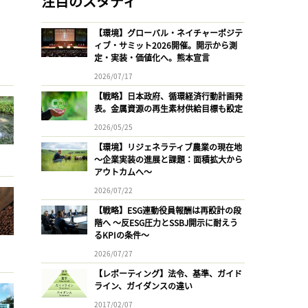
注目のスタディ
【環境】グローバル・ネイチャーポジテ
ィブ・サミット2026開催。開示から測
定・実装・価値化へ。熊本宣言
2026/07/17
【戦略】日本政府、循環経済行動計画発
表。金属資源の再生素材供給目標も設定
2026/05/25
【環境】リジェネラティブ農業の現在地
〜企業実装の進展と課題：面積拡大から
アウトカムへ〜
2026/07/22
【戦略】ESG連動役員報酬は再設計の段
階へ 〜反ESG圧力とSSBJ開示に耐えう
るKPIの条件〜
2026/07/27
【レポーティング】法令、基準、ガイド
ライン、ガイダンスの違い
2017/02/07