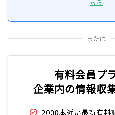
ちら
または
有料会員プ
企業内の情報収
2000本近い最新有料