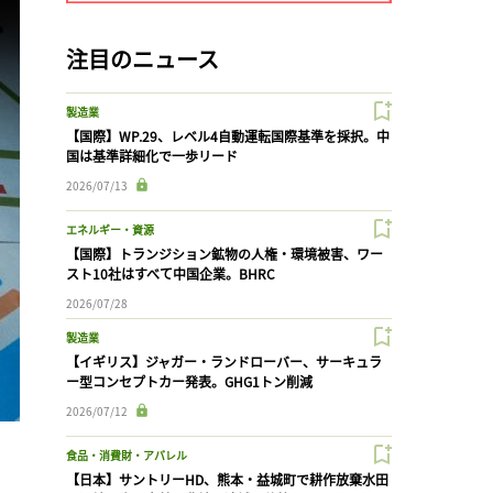
注目のニュース
製造業
【国際】WP.29、レベル4自動運転国際基準を採択。中
国は基準詳細化で一歩リード
2026/07/13
エネルギー・資源
【国際】トランジション鉱物の人権・環境被害、ワー
スト10社はすべて中国企業。BHRC
2026/07/28
製造業
【イギリス】ジャガー・ランドローバー、サーキュラ
ー型コンセプトカー発表。GHG1トン削減
2026/07/12
食品・消費財・アパレル
 
【日本】サントリーHD、熊本・益城町で耕作放棄水田