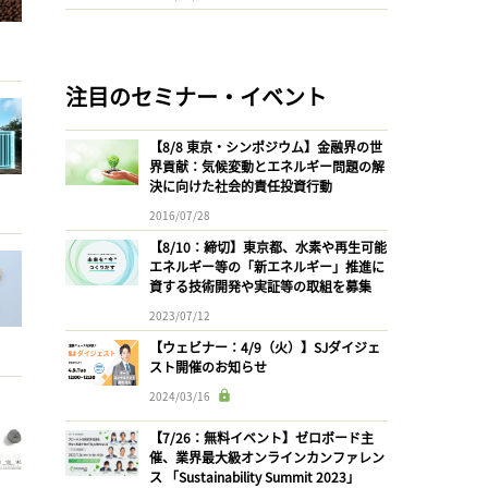
注目のセミナー・イベント
【8/8 東京・シンポジウム】金融界の世
界貢献：気候変動とエネルギー問題の解
決に向けた社会的責任投資行動
2016/07/28
【8/10：締切】東京都、水素や再生可能
エネルギー等の「新エネルギー」推進に
資する技術開発や実証等の取組を募集
2023/07/12
【ウェビナー：4/9（火）】SJダイジェ
スト開催のお知らせ
2024/03/16
【7/26：無料イベント】ゼロボード主
催、業界最大級オンラインカンファレン
ス 「Sustainability Summit 2023」