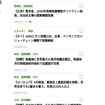
業
医薬品・医療福祉
。
【日本】厚労省、2040年地域医療構想ガイドライン発
表。自治体主導の態勢構築急務
2026/07/12
エネルギー・資源
【タイ】JERAとタイ発電公社、水素・アンモニアのバ
リューチェーン構築で覚書締結
2026/07/21
政府・国際機関・NGO
【国際】南極海に世界最大の海洋保護区誕生。南極海
洋生物資源保存条約で加盟国が合意
2016/11/16
政府・国際機関・NGO
【ヨーロッパ】6月熱波、観測史上最高記録を更新。世
界全体でも2番目の暑さ。死者25,000人以上
2026/07/22
大学・研究機関