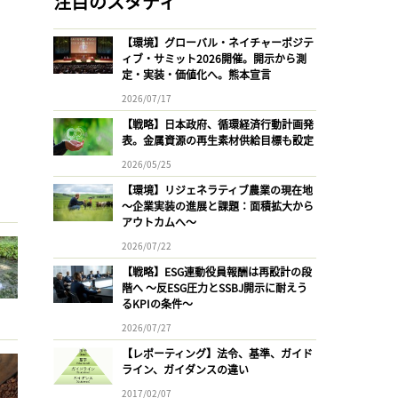
注目のスタディ
【環境】グローバル・ネイチャーポジテ
ィブ・サミット2026開催。開示から測
定・実装・価値化へ。熊本宣言
2026/07/17
【戦略】日本政府、循環経済行動計画発
表。金属資源の再生素材供給目標も設定
2026/05/25
【環境】リジェネラティブ農業の現在地
〜企業実装の進展と課題：面積拡大から
アウトカムへ〜
2026/07/22
【戦略】ESG連動役員報酬は再設計の段
階へ 〜反ESG圧力とSSBJ開示に耐えう
るKPIの条件〜
2026/07/27
【レポーティング】法令、基準、ガイド
ライン、ガイダンスの違い
2017/02/07