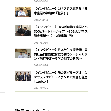
2024/04/24
【インタビュー】CSRアジア赤羽氏「日
本企業の課題は『報告』」
2015/08/03
【インタビュー】JICAが目指す企業との
SDGsパートナーシップ 〜SDGsビジネス
調査事業〜（JICA特集第1回）
2017/11/16
【インタビュー】日本学生支援機構、国
内社会的課題に対応の初のソーシャルボ
ンド発行予定〜奨学金制度の状況〜
2018/08/16
【インタビュー】味の素グループは、な
ぜサステナビリティボンドで資金を調達
したのか？
2021/12/25