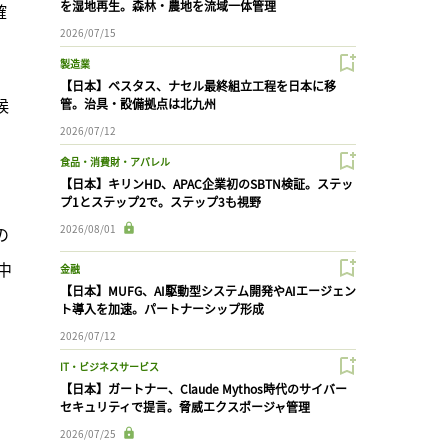
を湿地再生。森林・農地を流域一体管理
確
2026/07/15
製造業
【日本】ベスタス、ナセル最終組立工程を日本に移
候
管。治具・設備拠点は北九州
2026/07/12
食品・消費財・アパレル
【日本】キリンHD、APAC企業初のSBTN検証。ステッ
プ1とステップ2で。ステップ3も視野
2026/08/01
の
中
金融
【日本】MUFG、AI駆動型システム開発やAIエージェン
ト導入を加速。パートナーシップ形成
2026/07/12
IT・ビジネスサービス
【日本】ガートナー、Claude Mythos時代のサイバー
セキュリティで提言。脅威エクスポージャ管理
2026/07/25