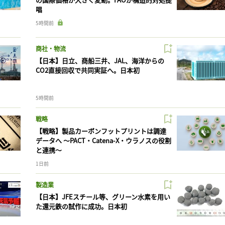
唱
5時間前
商社・物流
【日本】日立、商船三井、JAL、海洋からの
CO2直接回収で共同実証へ。日本初
5時間前
戦略
【戦略】製品カーボンフットプリントは調達
データへ 〜PACT・Catena-X・ウラノスの役割
と連携〜
1日前
製造業
【日本】JFEスチール等、グリーン水素を用い
た還元鉄の試作に成功。日本初