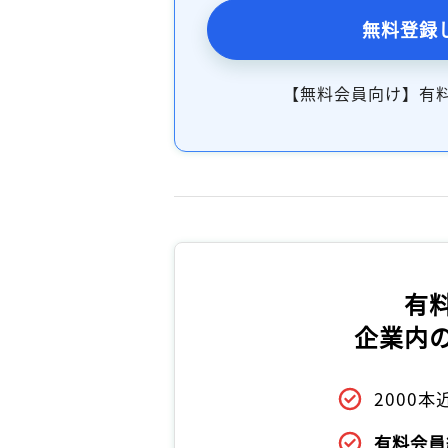
無料登録
【無料会員向け】有
有
企業内
2000
有料会員