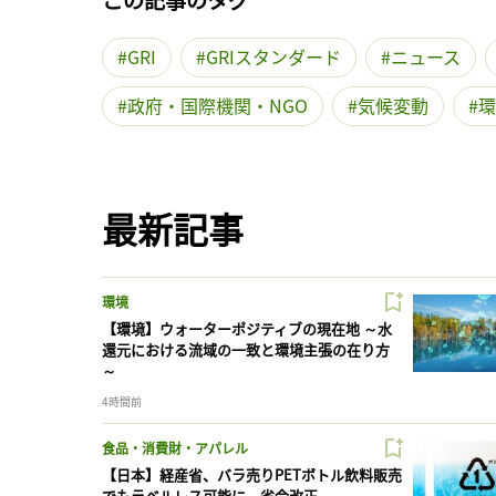
GRI
GRIスタンダード
ニュース
政府・国際機関・NGO
気候変動
環
最新記事
環境
【環境】ウォーターポジティブの現在地 ～水
還元における流域の一致と環境主張の在り方
～
4時間前
食品・消費財・アパレル
【日本】経産省、バラ売りPETボトル飲料販売
でもラベルレス可能に。省令改正