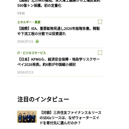
【国際】北方林の樹冠、永久凍土融解から土壌炭素約
590億トン保護。初の定量化
9年前
エネルギー・資源
【国際】IEA、重要鉱物見通し2026年版報告書。精製
や下流工程の分散では投資遅れ
2026/07/21
IT・ビジネスサービス
【日本】KPMGら、経済安全保障・地政学リスクサー
ベイ2026発表。約6割が中国縮小検討
2026/07/13
注目のインタビュー
【対談】三井住友ファイナンス＆リース
のSDGsリースは、なぜウォーターエイ
ドを寄付先に選んだのか？