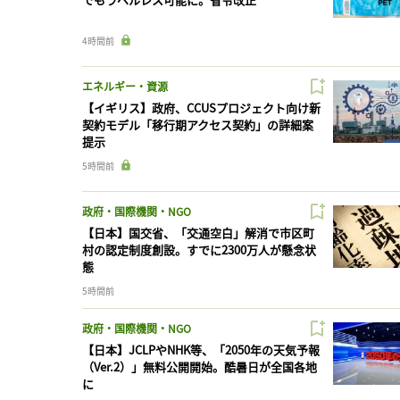
4時間前
エネルギー・資源
【イギリス】政府、CCUSプロジェクト向け新
契約モデル「移行期アクセス契約」の詳細案
提示
5時間前
政府・国際機関・NGO
【日本】国交省、「交通空白」解消で市区町
村の認定制度創設。すでに2300万人が懸念状
態
5時間前
政府・国際機関・NGO
【日本】JCLPやNHK等、「2050年の天気予報
（Ver.2）」無料公開開始。酷暑日が全国各地
に