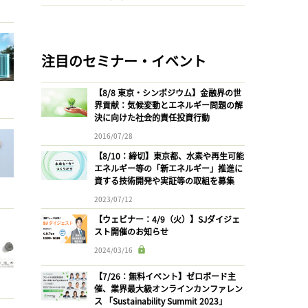
注目のセミナー・イベント
【8/8 東京・シンポジウム】金融界の世
界貢献：気候変動とエネルギー問題の解
決に向けた社会的責任投資行動
2016/07/28
【8/10：締切】東京都、水素や再生可能
エネルギー等の「新エネルギー」推進に
資する技術開発や実証等の取組を募集
2023/07/12
【ウェビナー：4/9（火）】SJダイジェ
スト開催のお知らせ
2024/03/16
【7/26：無料イベント】ゼロボード主
催、業界最大級オンラインカンファレン
ス 「Sustainability Summit 2023」