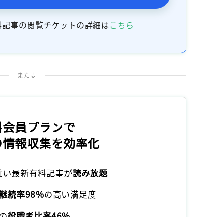
料記事の閲覧チケットの詳細は
こちら
または
料会員プランで
の情報収集を効率化
本近い最新有料記事が
読み放題
継続率98%
の高い満足度
の
役職者比率46%