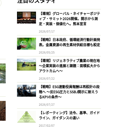
注目のスタディ
【環境】グローバル・ネイチャーポジテ
ィブ・サミット2026開催。開示から測
定・実装・価値化へ。熊本宣言
2026/07/17
【戦略】日本政府、循環経済行動計画発
表。金属資源の再生素材供給目標も設定
2026/05/25
【環境】リジェネラティブ農業の現在地
〜企業実装の進展と課題：面積拡大から
アウトカムへ〜
2026/07/22
【戦略】ESG連動役員報酬は再設計の段
階へ 〜反ESG圧力とSSBJ開示に耐えう
るKPIの条件〜
2026/07/27
【レポーティング】法令、基準、ガイド
ライン、ガイダンスの違い
2017/02/07