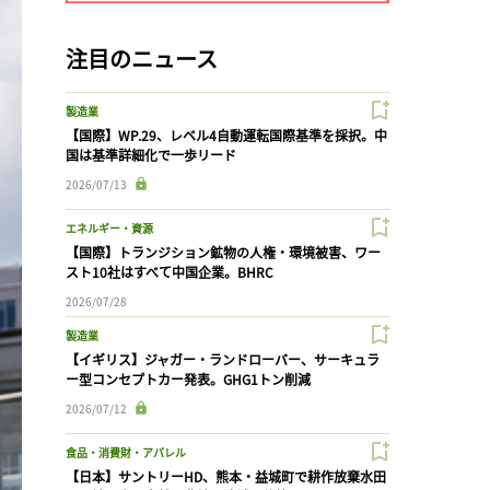
注目のニュース
製造業
【国際】WP.29、レベル4自動運転国際基準を採択。中
国は基準詳細化で一歩リード
2026/07/13
エネルギー・資源
【国際】トランジション鉱物の人権・環境被害、ワー
スト10社はすべて中国企業。BHRC
2026/07/28
製造業
【イギリス】ジャガー・ランドローバー、サーキュラ
ー型コンセプトカー発表。GHG1トン削減
2026/07/12
食品・消費財・アパレル
【日本】サントリーHD、熊本・益城町で耕作放棄水田