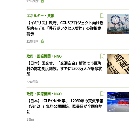
22時間前
エネルギー・資源
【イギリス】政府、CCUSプロジェクト向け新
契約モデル「移行期アクセス契約」の詳細案
提示
22時間前
政府・国際機関・NGO
【日本】国交省、「交通空白」解消で市区町
村の認定制度創設。すでに2300万人が懸念状
態
22時間前
政府・国際機関・NGO
【日本】JCLPやNHK等、「2050年の天気予報
（Ver.2）」無料公開開始。酷暑日が全国各地
に
1日前