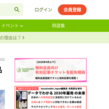
ログイン
会員登録
・イベント
用語集
。その理由は？
/02
品