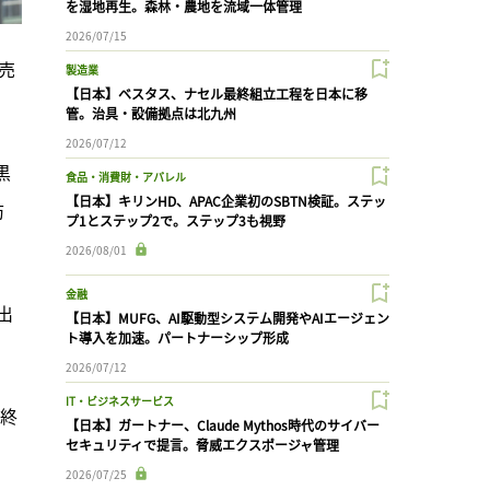
を湿地再生。森林・農地を流域一体管理
2026/07/15
売
製造業
【日本】ベスタス、ナセル最終組立工程を日本に移
管。治具・設備拠点は北九州
2026/07/12
黒
食品・消費財・アパレル
【日本】キリンHD、APAC企業初のSBTN検証。ステッ
防
プ1とステップ2で。ステップ3も視野
2026/08/01
金融
出
【日本】MUFG、AI駆動型システム開発やAIエージェン
ト導入を加速。パートナーシップ形成
2026/07/12
IT・ビジネスサービス
を終
【日本】ガートナー、Claude Mythos時代のサイバー
セキュリティで提言。脅威エクスポージャ管理
2026/07/25