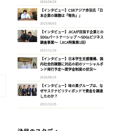
2024/04/24
【インタビュー】CSRアジア赤羽氏「日
本企業の課題は『報告』」
2015/08/03
【インタビュー】JICAが目指す企業との
SDGsパートナーシップ 〜SDGsビジネス
調査事業〜（JICA特集第1回）
2017/11/16
【インタビュー】日本学生支援機構、国
内社会的課題に対応の初のソーシャルボ
ンド発行予定〜奨学金制度の状況〜
2018/08/16
【インタビュー】味の素グループは、な
ぜサステナビリティボンドで資金を調達
したのか？
2021/12/25