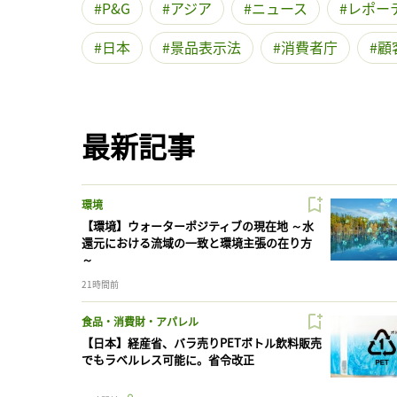
P&G
アジア
ニュース
レポー
日本
景品表示法
消費者庁
顧
最新記事
環境
【環境】ウォーターポジティブの現在地 ～水
還元における流域の一致と環境主張の在り方
～
21時間前
食品・消費財・アパレル
【日本】経産省、バラ売りPETボトル飲料販売
でもラベルレス可能に。省令改正