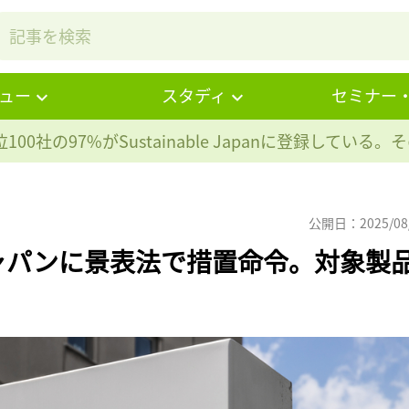
ュー
スタディ
セミナー
100社の97%が
Sustainable Japanに登録している
公開日：2025/08
ャパンに景表法で措置命令。対象製