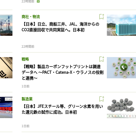
22時間前
商社・物流
【日本】日立、商船三井、JAL、海洋からの
CO2直接回収で共同実証へ。日本初
22時間前
戦略
【戦略】製品カーボンフットプリントは調達
データへ 〜PACT・Catena-X・ウラノスの役割
と連携〜
1日前
製造業
【日本】JFEスチール等、グリーン水素を用い
た還元鉄の試作に成功。日本初
1日前