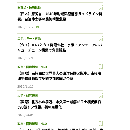
医薬品・医療福祉
【日本】厚労省、2040年地域医療構想ガイドライン発
表。自治体主導の態勢構築急務
2026/07/12
エネルギー・資源
【タイ】JERAとタイ発電公社、水素・アンモニアのバ
リューチェーン構築で覚書締結
2026/07/21
政府・国際機関・NGO
【国際】南極海に世界最大の海洋保護区誕生。南極海
洋生物資源保存条約で加盟国が合意
2016/11/16
大学・研究機関
【国際】北方林の樹冠、永久凍土融解から土壌炭素約
590億トン保護。初の定量化
2026/08/04
政府・国際機関・NGO