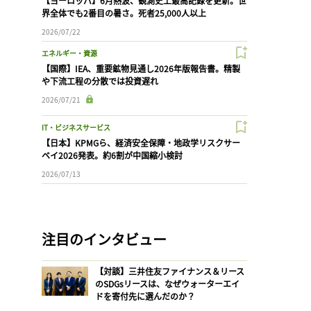
【ヨーロッパ】6月熱波、観測史上最高記録を更新。世
界全体でも2番目の暑さ。死者25,000人以上
2026/07/22
エネルギー・資源
【国際】IEA、重要鉱物見通し2026年版報告書。精製
や下流工程の分散では投資遅れ
2026/07/21
IT・ビジネスサービス
【日本】KPMGら、経済安全保障・地政学リスクサー
ベイ2026発表。約6割が中国縮小検討
2026/07/13
注目のインタビュー
【対談】三井住友ファイナンス＆リース
のSDGsリースは、なぜウォーターエイ
ドを寄付先に選んだのか？