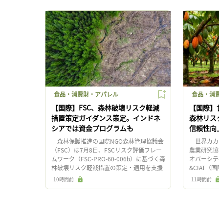
食品・消費財・アパレル
食品・消
【国際】FSC、森林破壊リスク軽減
【国際】
措置策定ガイダンス策定。インドネ
森林リス
シアでは資金プログラムも
信頼性向
森林保護推進の国際NGO森林管理協議会
世界カカオ
（FSC）は7月8日、FSCリスク評価フレー
農業研究協
ムワーク（FSC-PRO-60-006b）に基づく森
オバーシテ
林破壊リスク軽減措置の策定・適用を支援
&CIAT
するガイダンス「リスク軽減措置（RMM）
ンス」と協
10時間前
11時間前
データ […]
軽減に関する