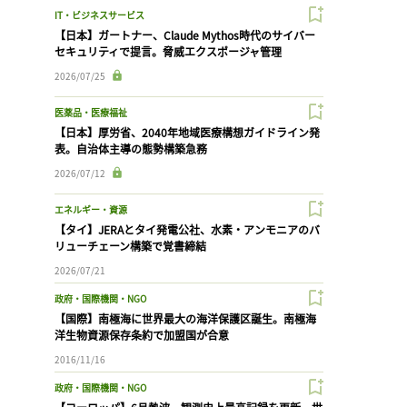
IT・ビジネスサービス
【日本】ガートナー、Claude Mythos時代のサイバー
セキュリティで提言。脅威エクスポージャ管理
2026/07/25
医薬品・医療福祉
【日本】厚労省、2040年地域医療構想ガイドライン発
表。自治体主導の態勢構築急務
2026/07/12
エネルギー・資源
【タイ】JERAとタイ発電公社、水素・アンモニアのバ
リューチェーン構築で覚書締結
2026/07/21
政府・国際機関・NGO
【国際】南極海に世界最大の海洋保護区誕生。南極海
洋生物資源保存条約で加盟国が合意
2016/11/16
政府・国際機関・NGO