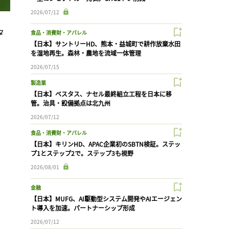
2026/07/12
タ
食品・消費財・アパレル
【日本】サントリーHD、熊本・益城町で耕作放棄水田
を湿地再生。森林・農地を流域一体管理
2026/07/15
製造業
【日本】ベスタス、ナセル最終組立工程を日本に移
管。治具・設備拠点は北九州
2026/07/12
食品・消費財・アパレル
【日本】キリンHD、APAC企業初のSBTN検証。ステッ
プ1とステップ2で。ステップ3も視野
2026/08/01
金融
【日本】MUFG、AI駆動型システム開発やAIエージェン
ト導入を加速。パートナーシップ形成
2026/07/12