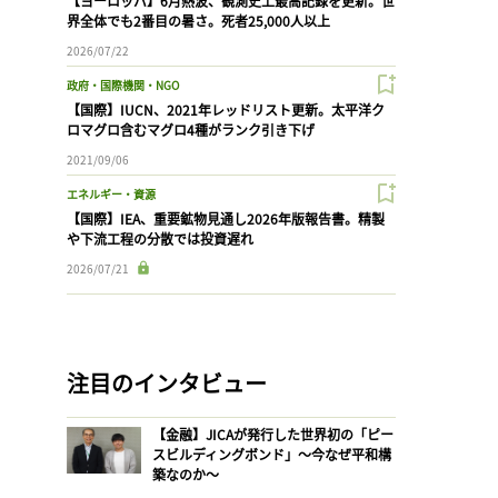
【ヨーロッパ】6月熱波、観測史上最高記録を更新。世
界全体でも2番目の暑さ。死者25,000人以上
2026/07/22
政府・国際機関・NGO
【国際】IUCN、2021年レッドリスト更新。太平洋ク
ロマグロ含むマグロ4種がランク引き下げ
2021/09/06
エネルギー・資源
【国際】IEA、重要鉱物見通し2026年版報告書。精製
や下流工程の分散では投資遅れ
2026/07/21
注目のインタビュー
【金融】JICAが発行した世界初の「ピー
スビルディングボンド」〜今なぜ平和構
築なのか〜