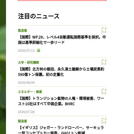
注目のニュース
製造業
【国際】WP.29、レベル4自動運転国際基準を採択。中
国は基準詳細化で一歩リード
2026/07/13
大学・研究機関
【国際】北方林の樹冠、永久凍土融解から土壌炭素約
590億トン保護。初の定量化
2026/08/04
エネルギー・資源
【国際】トランジション鉱物の人権・環境被害、ワー
スト10社はすべて中国企業。BHRC
2026/07/28
製造業
【イギリス】ジャガー・ランドローバー、サーキュラ
ー型コンセプトカー発表。GHG1トン削減