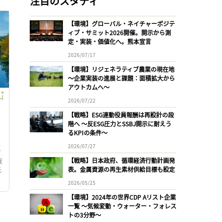
注目のスタディ
【環境】グローバル・ネイチャーポジテ
ィブ・サミット2026開催。開示から測
定・実装・価値化へ。熊本宣言
2026/07/17
【環境】リジェネラティブ農業の現在地
〜企業実装の進展と課題：面積拡大から
アウトカムへ〜
2026/07/22
【戦略】ESG連動役員報酬は再設計の段
と
階へ 〜反ESG圧力とSSBJ開示に耐えう
るKPIの条件〜
業
2026/07/27
マ
【戦略】日本政府、循環経済行動計画発
度
表。金属資源の再生素材供給目標も設定
元
発
2026/05/25
【環境】2024年の世界CDP Aリスト企業
一覧 〜気候変動・ウォーター・フォレス
トの3分野〜