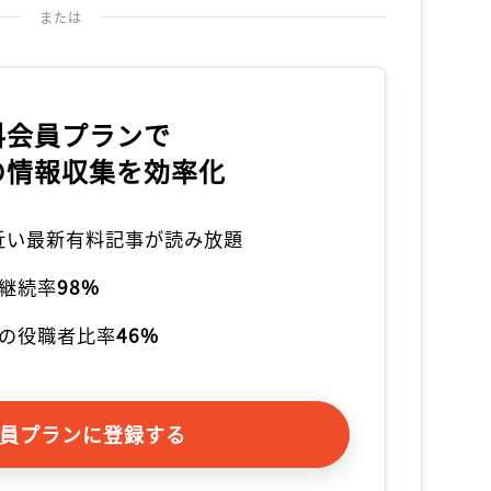
または
料会員プランで
の情報収集を効率化
本近い最新有料記事が読み放題
継続率
98%
の役職者比率
46%
員プランに登録する