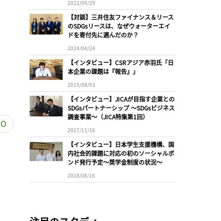
2022/09/29
【対談】三井住友ファイナンス＆リース
のSDGsリースは、なぜウォーターエイ
ドを寄付先に選んだのか？
2024/04/24
【インタビュー】CSRアジア赤羽氏「日
本企業の課題は『報告』」
2015/08/03
【インタビュー】JICAが目指す企業との
SDGsパートナーシップ 〜SDGsビジネス
調査事業〜（JICA特集第1回）
O
2017/11/16
【インタビュー】日本学生支援機構、国
内社会的課題に対応の初のソーシャルボ
ンド発行予定〜奨学金制度の状況〜
2018/08/16