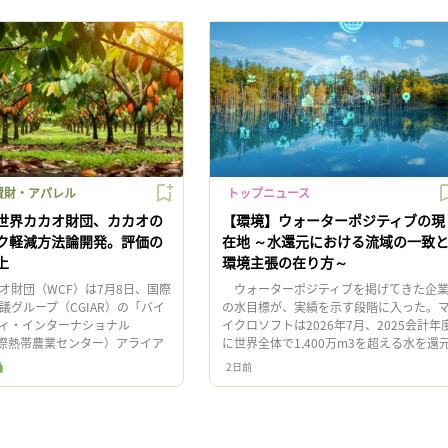
費財・アパレル
トップニュース
世界カカオ財団、カカオの
【環境】ウォーターポジティブの現
ク軽減方法論開発。評価の
在地 ～水還元における流域の一致
上
環境主張の在り方～
財団（WCF）は7月8日、国際
ウォーターポジティブを掲げてきた企
議グループ（CGIAR）の「バイ
の水目標が、実績を示す段階に入った。
ィ・インターナショナル
イクロソフトは2026年7月、2025会計年
（国際熱帯農業センター）アライア
に世界全体で1,400万m3を超える水を還
働し、カカオの森林破壊リスク
し、初めて同年度の取水量を上回ったと
2日前
新 […]
表した。一方、同 […]