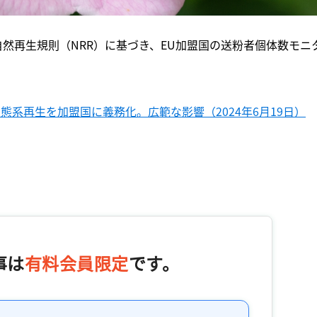
た自然再生規則（NRR）に基づき、EU加盟国の送粉者個体数モニ
態系再生を加盟国に義務化。広範な影響（2024年6月19日）
事は
有料会員限定
です。