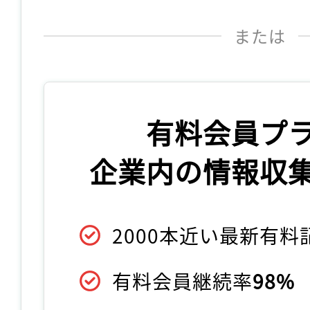
または
有料会員プ
企業内の情報収
2000本近い最新有
有料会員継続率
98%