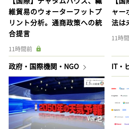
【国際】チャタムハウス、繊
【国
維貿易のウォーターフットプ
ャー
リント分析。通商政策への統
法は
合提言
11時
11時間前
政府・国際機関・NGO
IT