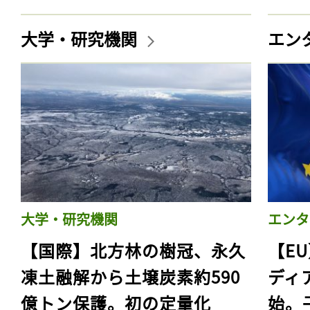
大学・研究機関
エン
大学・研究機関
エンタ
【国際】北方林の樹冠、永久
【E
凍土融解から土壌炭素約590
ディ
億トン保護。初の定量化
始。