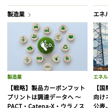
製造業
エネ
製造業
エネル
【戦略】製品カーボンフット
【国
プリントは調達データへ 〜
向け
PACT・Catena-X・ウラノス
公表