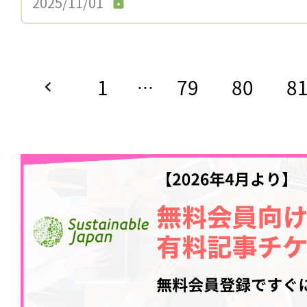
2025/11/01
1
79
80
8
…