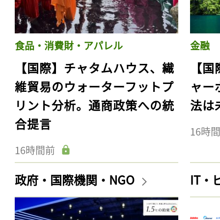
食品・消費財・アパレル
金融
【国際】チャタムハウス、繊
【国
維貿易のウォーターフットプ
ャー
リント分析。通商政策への統
法は
合提言
16時
16時間前
政府・国際機関・NGO
IT