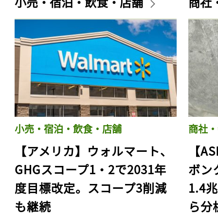
小売・宿泊・飲食・店舗
商社
小売・宿泊・飲食・店舗
商社・
【アメリカ】ウォルマート、
【AS
GHGスコープ1・2で2031年
ボン
度目標改定。スコープ3削減
1.
も継続
ら分