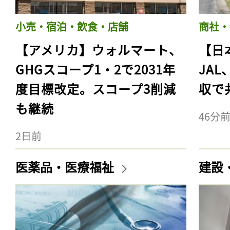
小売・宿泊・飲食・店舗
商社・
【アメリカ】ウォルマート、
【日
GHGスコープ1・2で2031年
JA
度目標改定。スコープ3削減
収で
も継続
46分
2日前
医薬品・医療福祉
建設