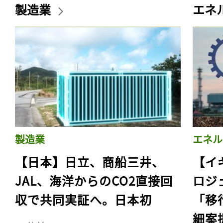
製造業
エネ
製造業
エネル
【日本】日立、商船三井、
【イ
JAL、海洋からのCO2直接回
ロジ
収で共同実証へ。日本初
「移
細案