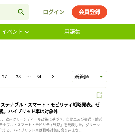
ログイン
会員登録
・イベント
用語集
…
新着順
27
28
34
サステナブル・スマート・モビリティ戦略発表。ゼ
視。ハイブリッド車は対象外
日、欧州グリーンディール政策に基づき、自動車及び交通・輸送
テナブル・スマート・モビリティ戦略」を発表した。グリーン
化する。ハイブリッド車は戦略対象に盛り込まな...