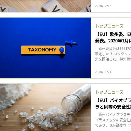
2020/12/03
トップニュース
【EU】欧州委、
発表。2020年1
欧州委員会は11月2
策定した「EUタクソ
集を開始した。募集締切
2020/11/24
トップニュース
【EU】バイオプ
ラと同等の安全性
欧州バイオプラスチッ
プラスチックの安全性
であり、現在課されてい