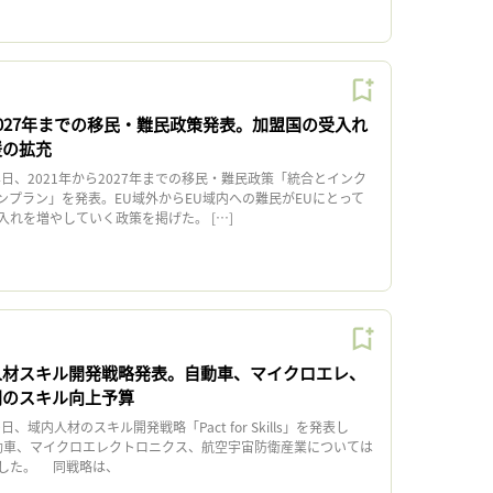
2027年までの移民・難民政策発表。加盟国の受入れ
援の拡充
日、2021年から2027年までの移民・難民政策「統合とインク
ンプラン」を発表。EU域外からEU域内への難民がEUにとって
れを増やしていく政策を掲げた。 […]
人材スキル開発戦略発表。自動車、マイクロエレ、
円のスキル向上予算
、域内人材のスキル開発戦略「Pact for Skills」を発表し
動車、マイクロエレクトロニクス、航空宇宙防衛産業については
した。 同戦略は、