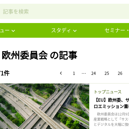
ュー
スタディ
セミナー
# 欧州委員会 の記事
71件
…
1
24
25
26
トップニュース
【EU】欧州委、
ロエミッション重
欧州委員会は12月9
産業戦略として「サス
とデジタルを大幅に強