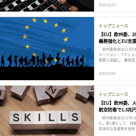
記事をお気に入りに保存するには
2020/12/12
ログインが必要です
トップニュース
ログイン
会員登録
【EU】欧州委、
義務強化とEU支
欧州委員会は11月24
ルージョン・アクショ
重要と認識し、難民受入
2020/12/06
トップニュース
【EU】欧州委、
航空防衛で1.3兆
欧州委員会は11月10日
た。第1弾として、自
具体的な支援策を発表