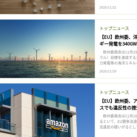
2020/11/21
トップニュース
【EU】欧州委、
ギー発電を340G
欧州委員会は11月1
ラル）目標を達成する
力発電等の海洋エネルギー
2020/11/20
トップニュース
【EU】欧州委、
スでも違反性の捜
欧州委員会は11月1
るといて、EU競争法
法違反の疑いがるとして