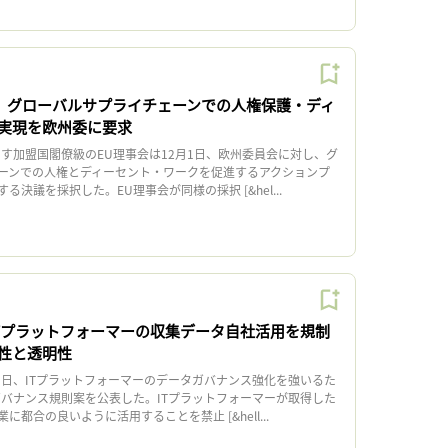
会、グローバルサプライチェーンでの人権保護・ディ
実現を欧州委に要求
す加盟国閣僚級のEU理事会は12月1日、欧州委員会に対し、グ
ーンでの人権とディーセント・ワークを促進するアクションプ
決議を採択した。EU理事会が同様の採択 [&hel...
ITプラットフォーマーの収集データ自社活用を規制
性と透明性
5日、ITプラットフォーマーのデータガバナンス強化を強いるた
ガバナンス規則案を公表した。ITプラットフォーマーが取得した
都合の良いように活用することを禁止 [&hell...