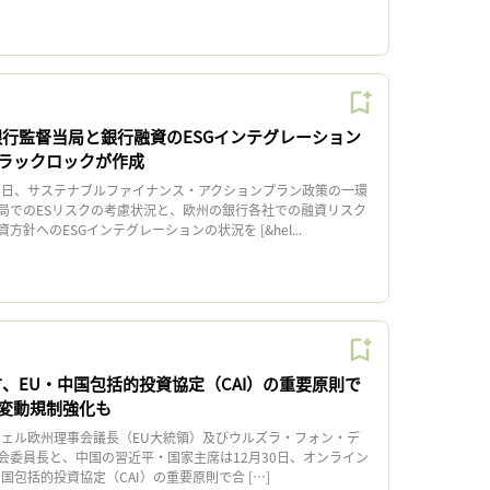
銀行監督当局と銀行融資のESGインテグレーション
ラックロックが作成
4日、サステナブルファイナンス・アクションプラン政策の一環
局でのESリスクの考慮状況と、欧州の銀行各社での融資リスク
針へのESGインテグレーションの状況を [&hel...
方、EU・中国包括的投資協定（CAI）の重要原則で
変動規制強化も
ェル欧州理事会議長（EU大統領）及びウルズラ・フォン・デ
会委員長と、中国の習近平・国家主席は12月30日、オンライン
国包括的投資協定（CAI）の重要原則で合 […]