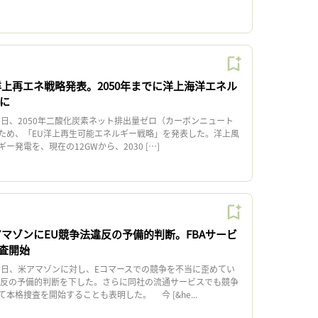
洋上再エネ戦略発表。2050年までに洋上海洋エネル
Wに
9日、2050年二酸化炭素ネット排出量ゼロ（カーボンニュート
ため、「EU洋上再生可能エネルギー戦略」を発表した。洋上風
発電を、現在の12GWから、2030 […]
アマゾンにEU競争法違反の予備的判断。FBAサービ
査開始
0日、米アマゾンに対し、Eコマースでの競争を不当に歪めてい
違反の予備的判断を下した。さらに同社の流通サービスでも競争
本格捜査を開始することも表明した。 今 [&he...