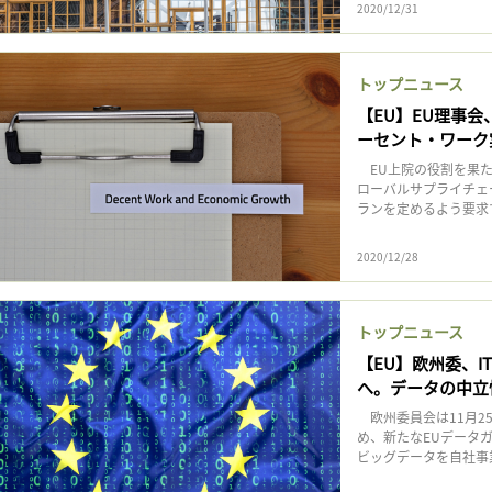
2020/12/31
トップニュース
【EU】EU理事
ーセント・ワーク
EU上院の役割を果た
ローバルサプライチェ
ランを定めるよう要求する
2020/12/28
トップニュース
【EU】欧州委、
へ。データの中立
欧州委員会は11月2
め、新たなEUデータ
ビッグデータを自社事業に