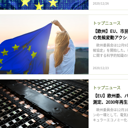
2020/12/26
トップニュース
【欧州】EU、市
の気候変動アクシ
欧州委員会は12月9
候協定」を開始した。
に関する科学的知識の普
2020/12/23
トップニュース
【EU】欧州委、バ
測定、2030年再
欧州委員会は12月1
ンの一環として、電気
キュラーエコノミー化と安