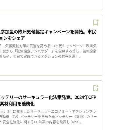
民参加型の欧州気候協定キャンペーンを開始。市民
ョンをシェア
日、気候変動対策の気運を高めるEU市民キャンペーン「欧州気
市民から「気候協定アンバサダー」を公募する等し、気候変動
及や、市民で実践できるアクションの共有を進 [...
ッテリーのサーキュラー化法案発表。2024年CFP
生素材利用を義務化
0日、3月に発表したサーキュラーエコノミー・アクションプラ
自動車（EV）バッテリーを含めた全バッテリー（電池）のサー
全性強化に関するEU法案の内容を発表し [&hel...