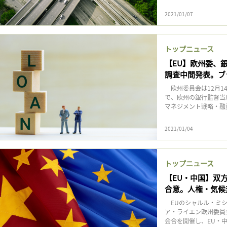
2021/01/07
トップニュース
【EU】欧州委、
調査中間発表。ブ
欧州委員会は12月1
で、欧州の銀行監督当
マネジメント戦略・融資方
2021/01/04
トップニュース
【EU・中国】双
合意。人権・気候
EUのシャルル・ミシ
ア・ライエン欧州委員
会合を開催し、EU・中