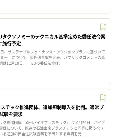
EUタクソノミーのテクニカル基準定めた委任法令案
月に施行予定
0日、サステナブルファイナンス・アクションプランに基づいて
ノミー」について、委任法令案を発表。パブリックコメントの募
は12月18日。 EUの委任法令は、
ラスチック推進団体、追加規制導入を批判。通常プ
試験を要求
ク推進団体「欧州バイオプラスチック」は10月29日、バイオ
評価について、既存の石油由来プラスチックと同等に扱うべき
る追加の安全性試験義務を不当とする声明を発 ...