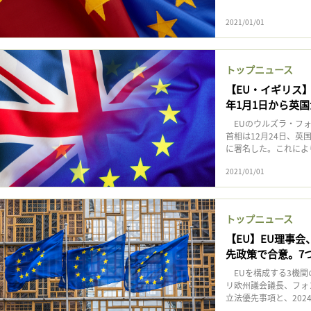
2021/01/01
トップニュース
【EU・イギリス】
年1月1日から英国
EUのウルズラ・フォ
首相は12月24日、英
に署名した。これにより
2021/01/01
トップニュース
【EU】EU理事
先政策で合意。7
EUを構成する3機関
リ欧州議会議長、フォン
立法優先事項と、202