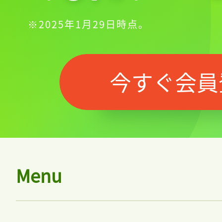
記事をお気に入りに
※2025年1月29日時点。
ログインが必
今すぐ会員
ログイン
会員登録
Menu