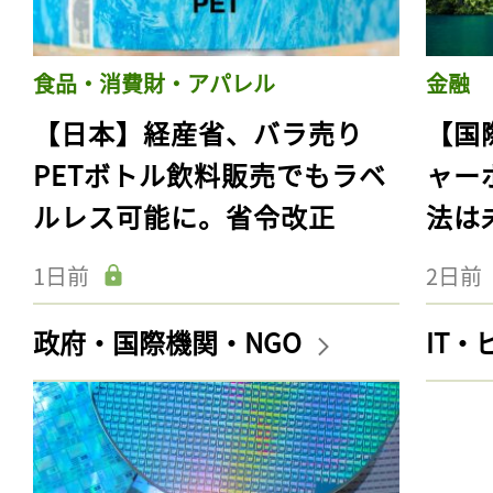
食品・消費財・アパレル
金融
【日本】経産省、バラ売り
【国
PETボトル飲料販売でもラベ
ャー
ルレス可能に。省令改正
法は
1日前
2日前
政府・国際機関・NGO
IT