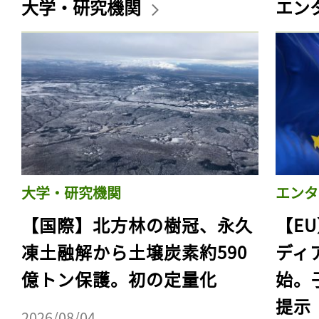
大学・研究機関
エン
大学・研究機関
エンタ
【国際】北方林の樹冠、永久
【E
凍土融解から土壌炭素約590
ディ
億トン保護。初の定量化
始。
提示
2026/08/04