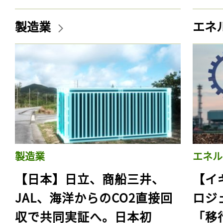
製造業
エネ
製造業
エネル
【日本】日立、商船三井、
【イ
JAL、海洋からのCO2直接回
ロジ
収で共同実証へ。日本初
「移