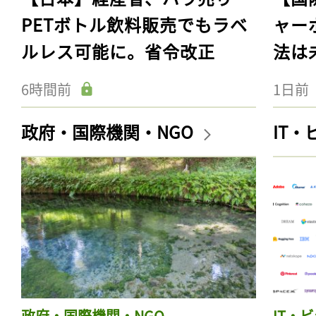
PETボトル飲料販売でもラベ
ャー
ルレス可能に。省令改正
法は
6時間前
1日前
政府・国際機関・NGO
IT
政府・国際機関・NGO
IT・