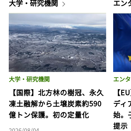
大学・研究機関
エン
大学・研究機関
エンタ
【国際】北方林の樹冠、永久
【E
凍土融解から土壌炭素約590
ディ
億トン保護。初の定量化
始。
提示
2026/08/04