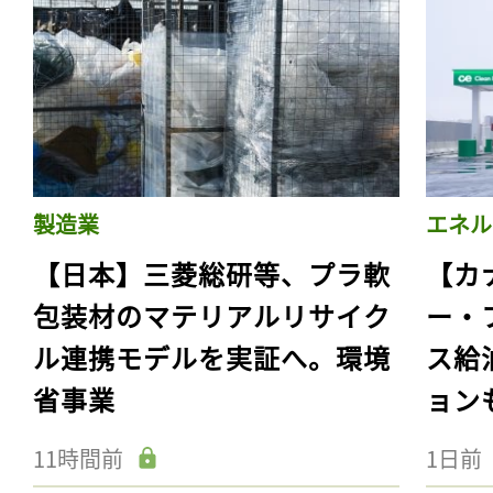
製造業
エネル
【日本】三菱総研等、プラ軟
【カ
包装材のマテリアルリサイク
ー・
ル連携モデルを実証へ。環境
ス給
省事業
ョン
11時間前
1日前