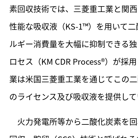
素回収技術では、三菱重工業と関西
性能な吸収液（KS-1™）を用いて
ルギー消費量を大幅に抑制できる独
ロセス（KM CDR Process®）
業は米国三菱重工業を通じてこの二
のライセンス及び吸収液を提供して
　火力発電所等から二酸化炭素を回