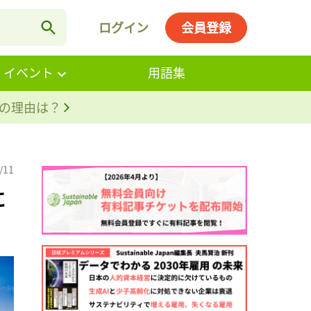
ログイン
会員登録
・イベント
用語集
。その理由は？
/11
に