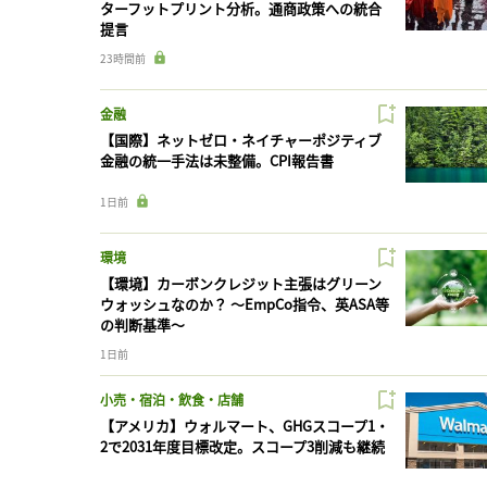
ターフットプリント分析。通商政策への統合
提言
23時間前
金融
【国際】ネットゼロ・ネイチャーポジティブ
金融の統一手法は未整備。CPI報告書
1日前
環境
【環境】カーボンクレジット主張はグリーン
ウォッシュなのか？ 〜EmpCo指令、英ASA等
の判断基準〜
1日前
小売・宿泊・飲食・店舗
【アメリカ】ウォルマート、GHGスコープ1・
2で2031年度目標改定。スコープ3削減も継続