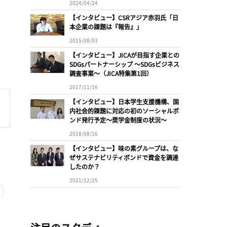
2024/04/24
【インタビュー】CSRアジア赤羽氏「日
本企業の課題は『報告』」
2015/08/03
【インタビュー】JICAが目指す企業との
SDGsパートナーシップ 〜SDGsビジネス
調査事業〜（JICA特集第1回）
2017/11/16
【インタビュー】日本学生支援機構、国
内社会的課題に対応の初のソーシャルボ
ンド発行予定〜奨学金制度の状況〜
2018/08/16
【インタビュー】味の素グループは、な
ぜサステナビリティボンドで資金を調達
したのか？
2021/12/25