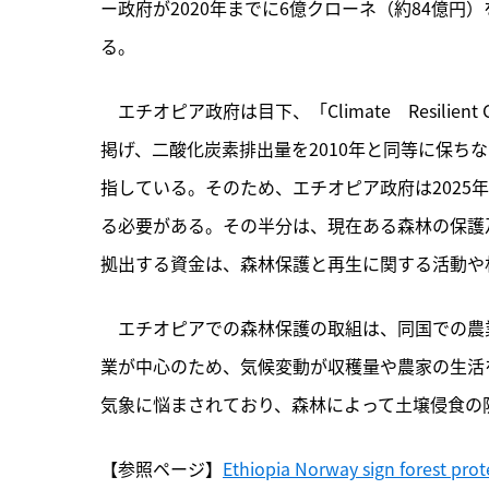
ー政府が2020年までに6億クローネ（約84億
る。
　エチオピア政府は目下、「Climate　Resilient
掲げ、二酸化炭素排出量を2010年と同等に保ち
指している。そのため、エチオピア政府は2025年ま
る必要がある。その半分は、現在ある森林の保護
拠出する資金は、森林保護と再生に関する活動や
　エチオピアでの森林保護の取組は、同国での農
業が中心のため、気候変動が収穫量や農家の生活
気象に悩まされており、森林によって土壌侵食の
【参照ページ】
Ethiopia Norway sign forest pro