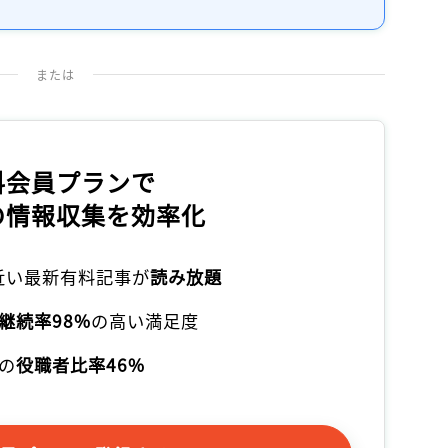
または
料会員プランで
の情報収集を効率化
本近い最新有料記事が
読み放題
継続率98%
の高い満足度
の
役職者比率46%