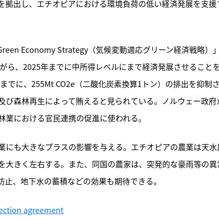
円）を拠出し、エチオピアにおける環境負荷の低い経済発展を支援
 Green Economy Strategy（気候変動適応グリーン経済戦略）
ながら、2025年までに中所得レベルにまで経済発展させること
でに、255Mt CO2e（二酸化炭素換算1トン）の排出を抑制
及び森林再生によって賄えると見られている。ノルウェー政府
林業における官民連携の促進に使われる。
業にも大きなプラスの影響を与える。エチオピアの農業は天水
を大きく左右する。また、同国の農家は、突発的な豪雨等の異
防止、地下水の蓄積などの効果も期待できる。
tection agreement