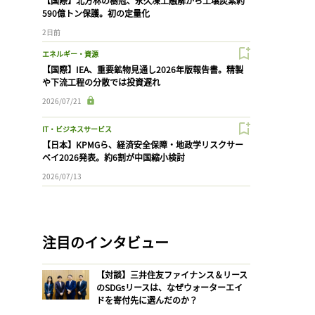
【国際】北方林の樹冠、永久凍土融解から土壌炭素約
590億トン保護。初の定量化
2日前
エネルギー・資源
【国際】IEA、重要鉱物見通し2026年版報告書。精製
や下流工程の分散では投資遅れ
2026/07/21
IT・ビジネスサービス
【日本】KPMGら、経済安全保障・地政学リスクサー
ベイ2026発表。約6割が中国縮小検討
2026/07/13
注目のインタビュー
【対談】三井住友ファイナンス＆リース
のSDGsリースは、なぜウォーターエイ
ドを寄付先に選んだのか？