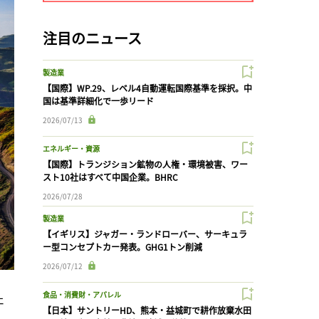
注目のニュース
製造業
【国際】WP.29、レベル4自動運転国際基準を採択。中
国は基準詳細化で一歩リード
2026/07/13
エネルギー・資源
【国際】トランジション鉱物の人権・環境被害、ワー
スト10社はすべて中国企業。BHRC
2026/07/28
製造業
【イギリス】ジャガー・ランドローバー、サーキュラ
ー型コンセプトカー発表。GHG1トン削減
2026/07/12
食品・消費財・アパレル
ェ
【日本】サントリーHD、熊本・益城町で耕作放棄水田