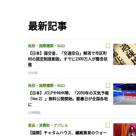
最新記事
政府・国際機関・NGO
【日本】国交省、「交通空白」解消で市区町
村の認定制度創設。すでに2300万人が懸念状
態
20分前
政府・国際機関・NGO
【日本】JCLPやNHK等、「2050年の天気予報
（Ver.2）」無料公開開始。酷暑日が全国各地
に
23時間前
食品・消費財・アパレル
【国際】チャタムハウス、繊維貿易のウォー