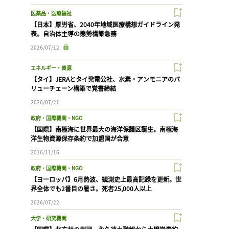
医薬品・医療福祉
【日本】厚労省、2040年地域医療構想ガイドライン発
表。自治体主導の態勢構築急務
2026/07/12
エネルギー・資源
【タイ】JERAとタイ発電公社、水素・アンモニアのバ
リューチェーン構築で覚書締結
2026/07/21
政府・国際機関・NGO
【国際】南極海に世界最大の海洋保護区誕生。南極海
洋生物資源保存条約で加盟国が合意
2016/11/16
政府・国際機関・NGO
【ヨーロッパ】6月熱波、観測史上最高記録を更新。世
界全体でも2番目の暑さ。死者25,000人以上
2026/07/22
大学・研究機関