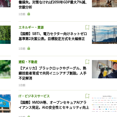
働損失。対策なければ2050年GDP最大7%減、
世銀分析
1日前
エネルギー・資源
【国際】SBTi、電力セクター向けネットゼロ
基準第2次案公表。目標設定方式を大幅修正
1日前
建設・不動産
【アメリカ】ブラックロックやグーグル、熟
練技能者育成で共同イニシアチブ創設。人手
不足解消
1日前
IT・ビジネスサービス
【国際】NVIDIA等、オープンセキュアAIアラ
イアンス発足。AIの安全性とセキュリティ向上