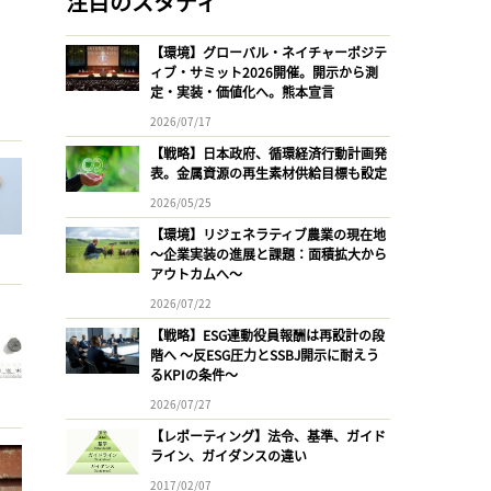
注目のスタディ
【環境】グローバル・ネイチャーポジテ
ィブ・サミット2026開催。開示から測
定・実装・価値化へ。熊本宣言
2026/07/17
【戦略】日本政府、循環経済行動計画発
表。金属資源の再生素材供給目標も設定
2026/05/25
【環境】リジェネラティブ農業の現在地
〜企業実装の進展と課題：面積拡大から
アウトカムへ〜
2026/07/22
【戦略】ESG連動役員報酬は再設計の段
階へ 〜反ESG圧力とSSBJ開示に耐えう
るKPIの条件〜
2026/07/27
【レポーティング】法令、基準、ガイド
ライン、ガイダンスの違い
2017/02/07