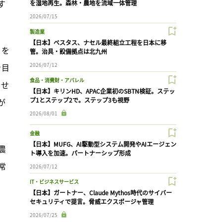
す
を湿地再生。森林・農地を流域一体管理
2026/07/15
製造業
【日本】ベスタス、ナセル最終組立工程を日本に移
」を
管。治具・設備拠点は北九州
2026/07/12
を目
食品・消費財・アパレル
させ
【日本】キリンHD、APAC企業初のSBTN検証。ステッ
プ1とステップ2で。ステップ3も視野
が
2026/08/01
金融
【日本】MUFG、AI駆動型システム開発やAIエージェン
農
ト導入を加速。パートナーシップ形成
常
2026/07/12
IT・ビジネスサービス
【日本】ガートナー、Claude Mythos時代のサイバー
セキュリティで提言。脅威エクスポージャ管理
2026/07/25