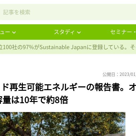
ュー
スタディ
セミナー
100社の97%が
Sustainable Japanに登録している
公開日：2023/01
リッド再生可能エネルギーの報告書。
量は10年で約8倍