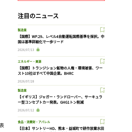
注目のニュース
製造業
【国際】WP.29、レベル4自動運転国際基準を採択。中
国は基準詳細化で一歩リード
2026/07/13
エネルギー・資源
【国際】トランジション鉱物の人権・環境被害、ワー
スト10社はすべて中国企業。BHRC
2026/07/28
製造業
【イギリス】ジャガー・ランドローバー、サーキュラ
ー型コンセプトカー発表。GHG1トン削減
2026/07/12
食品・消費財・アパレル
表
【日本】サントリーHD、熊本・益城町で耕作放棄水田