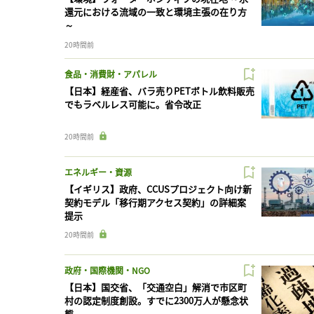
還元における流域の一致と環境主張の在り方
～
20時間前
食品・消費財・アパレル
【日本】経産省、バラ売りPETボトル飲料販売
でもラベルレス可能に。省令改正
20時間前
エネルギー・資源
【イギリス】政府、CCUSプロジェクト向け新
契約モデル「移行期アクセス契約」の詳細案
提示
20時間前
政府・国際機関・NGO
【日本】国交省、「交通空白」解消で市区町
村の認定制度創設。すでに2300万人が懸念状
態