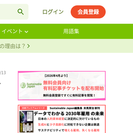
ログイン
会員登録
・イベント
用語集
。その理由は？
/13
オ