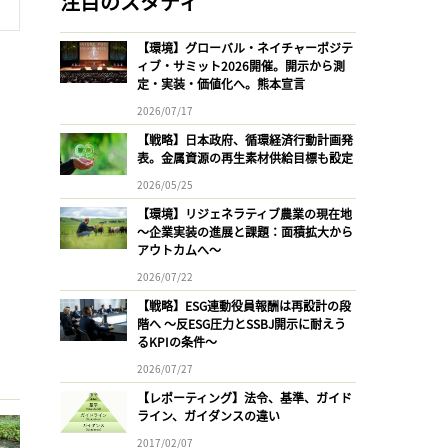
注目のスタディ
【環境】グローバル・ネイチャーポジテ
ィブ・サミット2026開催。開示から測
定・実装・価値化へ。熊本宣言
2026/07/17
【戦略】日本政府、循環経済行動計画発
表。金属資源の再生素材供給目標も設定
2026/05/25
【環境】リジェネラティブ農業の現在地
〜企業実装の進展と課題：面積拡大から
アウトカムへ〜
2026/07/22
【戦略】ESG連動役員報酬は再設計の段
階へ 〜反ESG圧力とSSBJ開示に耐えう
るKPIの条件〜
2026/07/27
【レポーティング】法令、基準、ガイド
ライン、ガイダンスの違い
2017/02/07