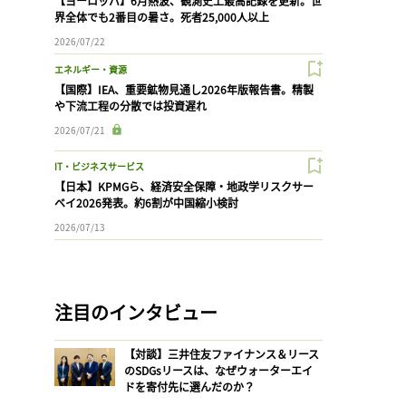
【ヨーロッパ】6月熱波、観測史上最高記録を更新。世
界全体でも2番目の暑さ。死者25,000人以上
2026/07/22
エネルギー・資源
【国際】IEA、重要鉱物見通し2026年版報告書。精製
や下流工程の分散では投資遅れ
2026/07/21
IT・ビジネスサービス
【日本】KPMGら、経済安全保障・地政学リスクサー
ベイ2026発表。約6割が中国縮小検討
2026/07/13
注目のインタビュー
【対談】三井住友ファイナンス＆リース
のSDGsリースは、なぜウォーターエイ
ドを寄付先に選んだのか？