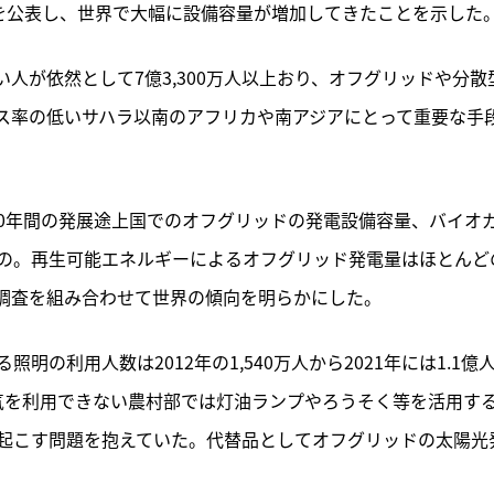
ータを公表し、世界で大幅に設備容量が増加してきたことを示した
人が依然として7億3,300万人以上おり、オフグリッドや分散
ス率の低いサハラ以南のアフリカや南アジアにとって重要な手
まで10年間の発展途上国でのオフグリッドの発電設備容量、バイオ
の。再生可能エネルギーによるオフグリッド発電量はほとんど
の調査を組み合わせて世界の傾向を明らかにした。
の利用人数は2012年の1,540万人から2021年には1.1億
電気を利用できない農村部では灯油ランプやろうそく等を活用す
起こす問題を抱えていた。代替品としてオフグリッドの太陽光