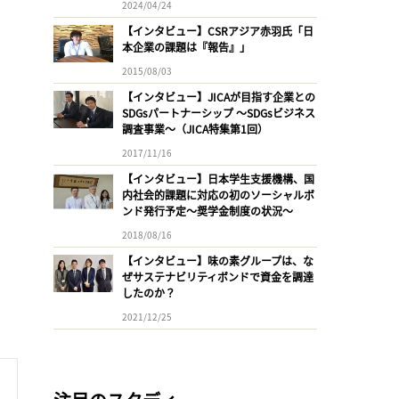
2024/04/24
【インタビュー】CSRアジア赤羽氏「日
本企業の課題は『報告』」
2015/08/03
【インタビュー】JICAが目指す企業との
SDGsパートナーシップ 〜SDGsビジネス
調査事業〜（JICA特集第1回）
2017/11/16
【インタビュー】日本学生支援機構、国
内社会的課題に対応の初のソーシャルボ
ンド発行予定〜奨学金制度の状況〜
2018/08/16
【インタビュー】味の素グループは、な
ぜサステナビリティボンドで資金を調達
したのか？
2021/12/25