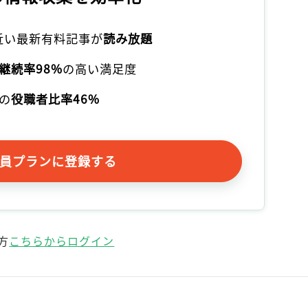
記事をお気に入りに保存するには
ログインが必要です
本近い最新有料記事が
読み放題
継続率98%
の高い満足度
ログイン
会員登録
の
役職者比率46%
員プランに登録する
方
こちらからログイン