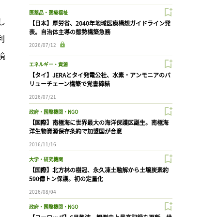
医薬品・医療福祉
し
【日本】厚労省、2040年地域医療構想ガイドライン発
表。自治体主導の態勢構築急務
利
2026/07/12
境
エネルギー・資源
【タイ】JERAとタイ発電公社、水素・アンモニアのバ
リューチェーン構築で覚書締結
2026/07/21
政府・国際機関・NGO
【国際】南極海に世界最大の海洋保護区誕生。南極海
洋生物資源保存条約で加盟国が合意
2016/11/16
大学・研究機関
【国際】北方林の樹冠、永久凍土融解から土壌炭素約
590億トン保護。初の定量化
2026/08/04
政府・国際機関・NGO