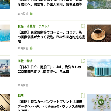
を強化へ。需要増、外国人利用、気候変動等
20時間前
食品・消費財・アパレル
【国際】異常気象等でコーヒー、ココア、茶
の国際価格が大きく変動。FAOが構造的対処提
唱
20時間前
商社・物流
【日本】日立、商船三井、JAL、海洋からの
CO2直接回収で共同実証へ。日本初
20時間前
戦略
【戦略】製品カーボンフットプリントは調達
データへ 〜PACT・Catena-X・ウラノスの役割
と連携〜