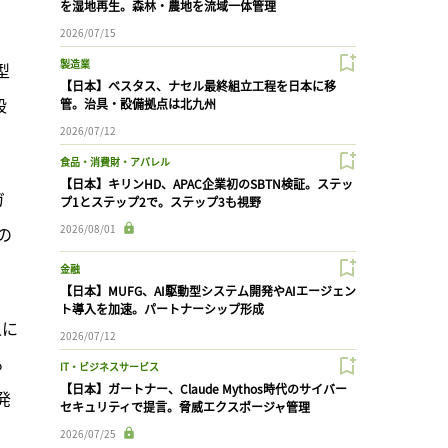
を湿地再生。森林・農地を流域一体管理
。
2026/07/15
製造業
型
【日本】ベスタス、ナセル最終組立工程を日本に移
段
管。治具・設備拠点は北九州
2026/07/12
食品・消費財・アパレル
【日本】キリンHD、APAC企業初のSBTN検証。ステッ
ガ
プ1とステップ2で。ステップ3も視野
2026/08/01
の
金融
【日本】MUFG、AI駆動型システム開発やAIエージェン
ト導入を加速。パートナーシップ形成
人に
2026/07/12
る
IT・ビジネスサービス
【日本】ガートナー、Claude Mythos時代のサイバー
発
セキュリティで提言。脅威エクスポージャ管理
2026/07/25