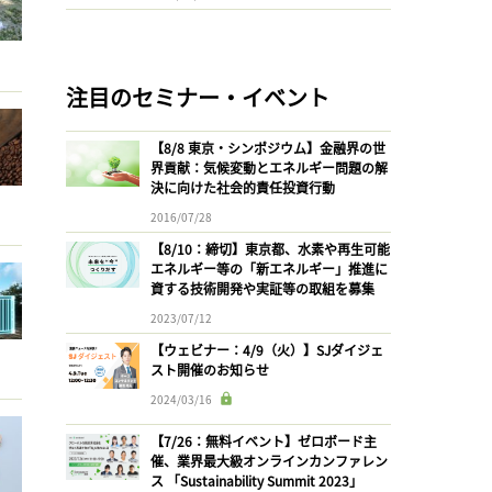
注目のセミナー・イベント
【8/8 東京・シンポジウム】金融界の世
界貢献：気候変動とエネルギー問題の解
決に向けた社会的責任投資行動
2016/07/28
【8/10：締切】東京都、水素や再生可能
エネルギー等の「新エネルギー」推進に
資する技術開発や実証等の取組を募集
2023/07/12
【ウェビナー：4/9（火）】SJダイジェ
スト開催のお知らせ
2024/03/16
【7/26：無料イベント】ゼロボード主
催、業界最大級オンラインカンファレン
ス 「Sustainability Summit 2023」