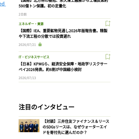
【国際】北方林の樹冠、永久凍土融解から土壌炭素約
ed 
590億トン保護。初の定量化
2日前
エネルギー・資源
【国際】IEA、重要鉱物見通し2026年版報告書。精製
や下流工程の分散では投資遅れ
2026/07/21
IT・ビジネスサービス
【日本】KPMGら、経済安全保障・地政学リスクサー
ベイ2026発表。約6割が中国縮小検討
2026/07/13
注目のインタビュー
【対談】三井住友ファイナンス＆リース
のSDGsリースは、なぜウォーターエイ
ドを寄付先に選んだのか？