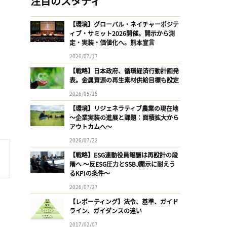
注目のスタディ
【環境】グローバル・ネイチャーポジテ
ィブ・サミット2026開催。開示から測
定・実装・価値化へ。熊本宣言
2026/07/17
【戦略】日本政府、循環経済行動計画発
表。金属資源の再生素材供給目標も設定
2026/05/25
【環境】リジェネラティブ農業の現在地
〜企業実装の進展と課題：面積拡大から
アウトカムへ〜
2026/07/22
【戦略】ESG連動役員報酬は再設計の段
階へ 〜反ESG圧力とSSBJ開示に耐えう
るKPIの条件〜
2026/07/27
【レポーティング】法令、基準、ガイド
ライン、ガイダンスの違い
2017/02/07