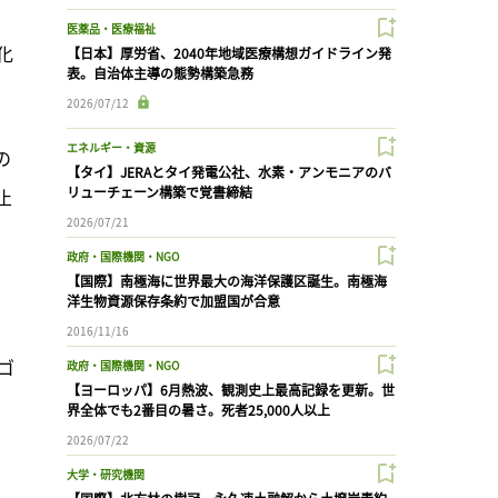
医薬品・医療福祉
化
【日本】厚労省、2040年地域医療構想ガイドライン発
表。自治体主導の態勢構築急務
2026/07/12
エネルギー・資源
の
【タイ】JERAとタイ発電公社、水素・アンモニアのバ
リューチェーン構築で覚書締結
止
2026/07/21
政府・国際機関・NGO
【国際】南極海に世界最大の海洋保護区誕生。南極海
洋生物資源保存条約で加盟国が合意
2016/11/16
ゴ
政府・国際機関・NGO
【ヨーロッパ】6月熱波、観測史上最高記録を更新。世
。
界全体でも2番目の暑さ。死者25,000人以上
2026/07/22
大学・研究機関