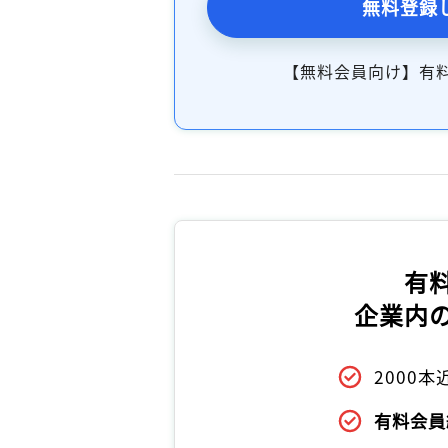
無料登録
【無料会員向け】有
有
企業内
2000
有料会員