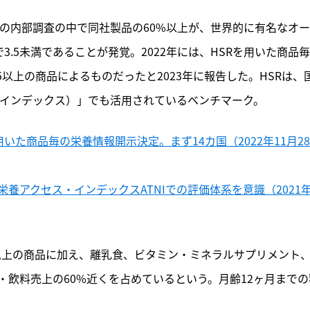
の内部調査の中で同社製品の60%以上が、世界的に有名なオー
HSR）で3.5未満であることが発覚。2022年には、HSRを用いた商品
5以上の商品によるものだったと2023年に報告した。HSRは、
・インデックス）」でも活用されているベンチマーク。
ingを用いた商品毎の栄養情報開示決定。まず14カ国（2022年11月28
養アクセス・インデックスATNIでの評価体系を意識（2021年
5以上の商品に加え、離乳食、ビタミン・ミネラルサプリメント
飲料売上の60%近くを占めているという。月齢12ヶ月までの