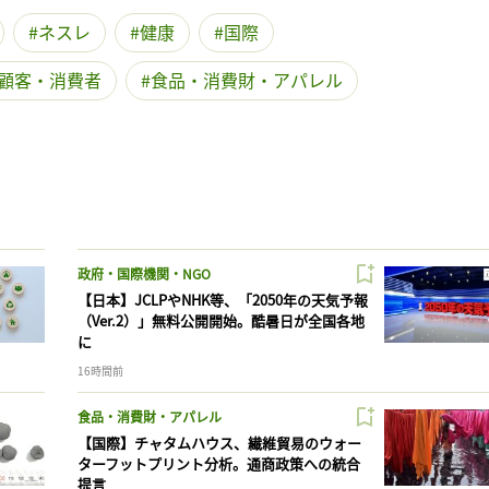
ネスレ
健康
国際
顧客・消費者
食品・消費財・アパレル
政府・国際機関・NGO
【日本】JCLPやNHK等、「2050年の天気予報
（Ver.2）」無料公開開始。酷暑日が全国各地
に
16時間前
食品・消費財・アパレル
【国際】チャタムハウス、繊維貿易のウォー
ターフットプリント分析。通商政策への統合
提言