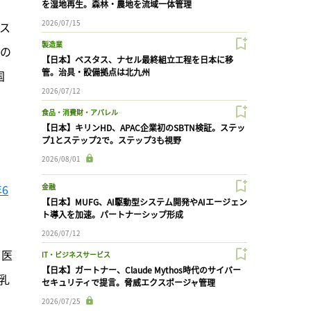
を湿地再生。森林・農地を流域一体管理
2026/07/15
ス
製造業
毎の
【日本】ベスタス、ナセル最終組立工程を日本に移
管。治具・設備拠点は北九州
国
2026/07/12
食品・消費財・アパレル
【日本】キリンHD、APAC企業初のSBTN検証。ステッ
プ1とステップ2で。ステップ3も視野
2026/08/01
6
金融
【日本】MUFG、AI駆動型システム開発やAIエージェン
ト導入を加速。パートナーシップ形成
2026/07/12
、医
IT・ビジネスサービス
【日本】ガートナー、Claude Mythos時代のサイバー
乳
セキュリティで提言。脅威エクスポージャ管理
2026/07/25