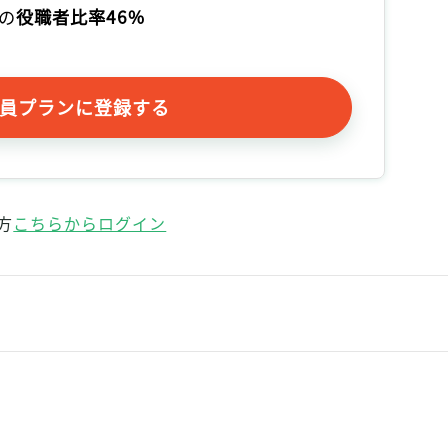
の
役職者比率46%
員プランに登録する
方
こちらからログイン