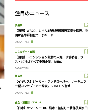
注目のニュース
製造業
【国際】WP.29、レベル4自動運転国際基準を採択。中
国は基準詳細化で一歩リード
2026/07/13
エネルギー・資源
【国際】トランジション鉱物の人権・環境被害、ワー
スト10社はすべて中国企業。BHRC
2026/07/28
製造業
【イギリス】ジャガー・ランドローバー、サーキュラ
ー型コンセプトカー発表。GHG1トン削減
フ
2026/07/12
食品・消費財・アパレル
【日本】サントリーHD、熊本・益城町で耕作放棄水田