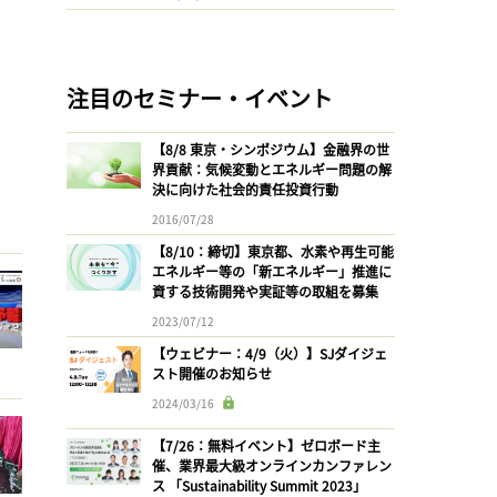
注目のセミナー・イベント
【8/8 東京・シンポジウム】金融界の世
界貢献：気候変動とエネルギー問題の解
決に向けた社会的責任投資行動
2016/07/28
【8/10：締切】東京都、水素や再生可能
エネルギー等の「新エネルギー」推進に
資する技術開発や実証等の取組を募集
2023/07/12
【ウェビナー：4/9（火）】SJダイジェ
スト開催のお知らせ
2024/03/16
【7/26：無料イベント】ゼロボード主
催、業界最大級オンラインカンファレン
ス 「Sustainability Summit 2023」