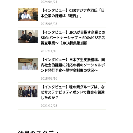
2024/04/24
【インタビュー】CSRアジア赤羽氏「日
本企業の課題は『報告』」
2015/08/03
【インタビュー】JICAが目指す企業との
SDGsパートナーシップ 〜SDGsビジネス
調査事業〜（JICA特集第1回）
2017/11/16
【インタビュー】日本学生支援機構、国
内社会的課題に対応の初のソーシャルボ
ンド発行予定〜奨学金制度の状況〜
2018/08/16
【インタビュー】味の素グループは、な
ぜサステナビリティボンドで資金を調達
したのか？
2021/12/25