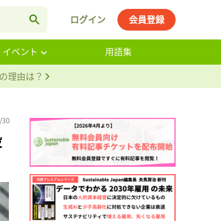
ログイン
会員登録
・イベント
用語集
。その理由は？
/30
設