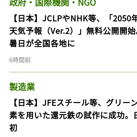
政府・国際機関・NGO
【日本】JCLPやNHK等、「2050
天気予報（Ver.2）」無料公開開
暑日が全国各地に
6時間前
製造業
【日本】JFEスチール等、グリー
素を用いた還元鉄の試作に成功。
初