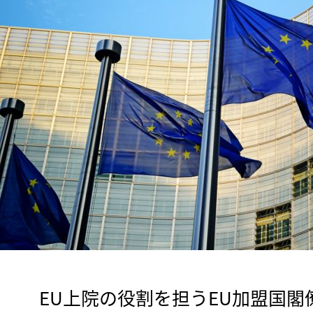
　EU上院の役割を担うEU加盟国閣僚