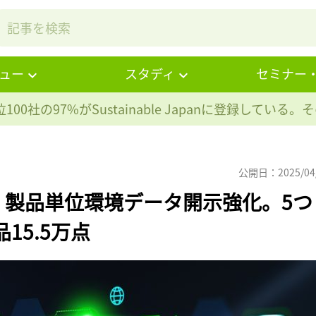
ュー
スタディ
セミナー
100社の97%が
Sustainable Japanに登録している
公開日：2025/04
、製品単位環境データ開示強化。5つ
15.5万点