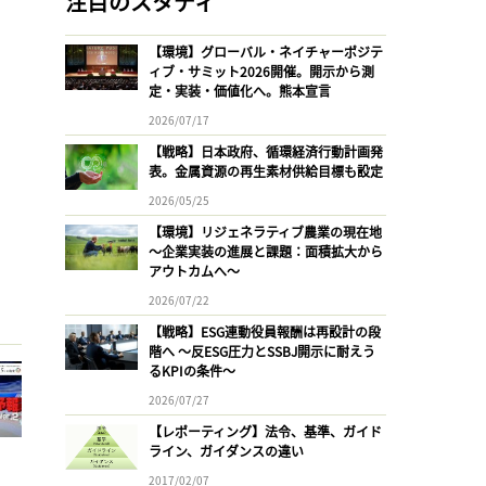
注目のスタディ
【環境】グローバル・ネイチャーポジテ
ィブ・サミット2026開催。開示から測
定・実装・価値化へ。熊本宣言
2026/07/17
【戦略】日本政府、循環経済行動計画発
表。金属資源の再生素材供給目標も設定
2026/05/25
【環境】リジェネラティブ農業の現在地
〜企業実装の進展と課題：面積拡大から
アウトカムへ〜
2026/07/22
【戦略】ESG連動役員報酬は再設計の段
階へ 〜反ESG圧力とSSBJ開示に耐えう
るKPIの条件〜
2026/07/27
【レポーティング】法令、基準、ガイド
ライン、ガイダンスの違い
2017/02/07