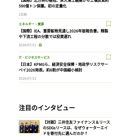
【国際】北方林の樹冠、永久凍土融解から土壌炭素約
590億トン保護。初の定量化
2日前
エネルギー・資源
【国際】IEA、重要鉱物見通し2026年版報告書。精製
や下流工程の分散では投資遅れ
2026/07/21
IT・ビジネスサービス
【日本】KPMGら、経済安全保障・地政学リスクサー
ベイ2026発表。約6割が中国縮小検討
2026/07/13
注目のインタビュー
【対談】三井住友ファイナンス＆リース
のSDGsリースは、なぜウォーターエイ
ドを寄付先に選んだのか？