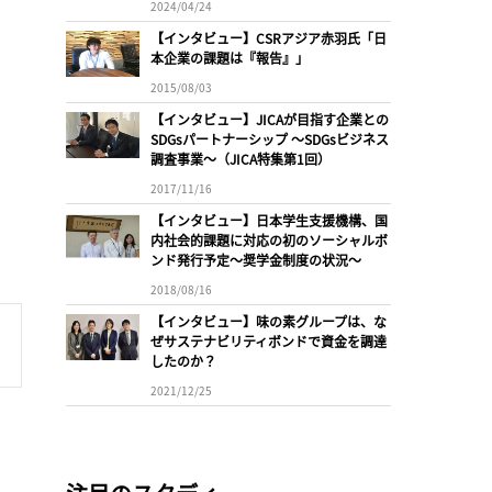
2024/04/24
【インタビュー】CSRアジア赤羽氏「日
本企業の課題は『報告』」
2015/08/03
【インタビュー】JICAが目指す企業との
SDGsパートナーシップ 〜SDGsビジネス
調査事業〜（JICA特集第1回）
2017/11/16
【インタビュー】日本学生支援機構、国
内社会的課題に対応の初のソーシャルボ
ンド発行予定〜奨学金制度の状況〜
2018/08/16
【インタビュー】味の素グループは、な
ぜサステナビリティボンドで資金を調達
したのか？
2021/12/25