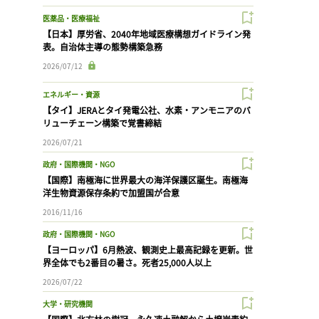
医薬品・医療福祉
【日本】厚労省、2040年地域医療構想ガイドライン発
表。自治体主導の態勢構築急務
2026/07/12
エネルギー・資源
【タイ】JERAとタイ発電公社、水素・アンモニアのバ
リューチェーン構築で覚書締結
2026/07/21
政府・国際機関・NGO
【国際】南極海に世界最大の海洋保護区誕生。南極海
洋生物資源保存条約で加盟国が合意
2016/11/16
政府・国際機関・NGO
【ヨーロッパ】6月熱波、観測史上最高記録を更新。世
界全体でも2番目の暑さ。死者25,000人以上
2026/07/22
大学・研究機関