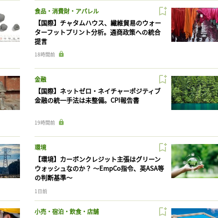
食品・消費財・アパレル
【国際】チャタムハウス、繊維貿易のウォー
ターフットプリント分析。通商政策への統合
提言
18時間前
金融
【国際】ネットゼロ・ネイチャーポジティブ
金融の統一手法は未整備。CPI報告書
19時間前
環境
【環境】カーボンクレジット主張はグリーン
ウォッシュなのか？ 〜EmpCo指令、英ASA等
の判断基準〜
1日前
小売・宿泊・飲食・店舗