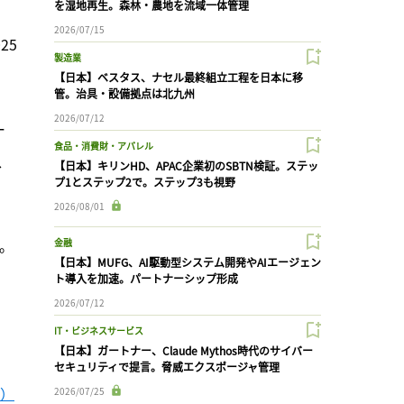
を湿地再生。森林・農地を流域一体管理
・
2026/07/15
25
製造業
【日本】ベスタス、ナセル最終組立工程を日本に移
管。治具・設備拠点は北九州
2026/07/12
ー
食品・消費財・アパレル
、
【日本】キリンHD、APAC企業初のSBTN検証。ステッ
プ1とステップ2で。ステップ3も視野
2026/08/01
。
金融
【日本】MUFG、AI駆動型システム開発やAIエージェン
ト導入を加速。パートナーシップ形成
2026/07/12
IT・ビジネスサービス
【日本】ガートナー、Claude Mythos時代のサイバー
セキュリティで提言。脅威エクスポージャ管理
日）
2026/07/25