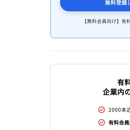
無料登録
【無料会員向け】有
有
企業内
2000
有料会員