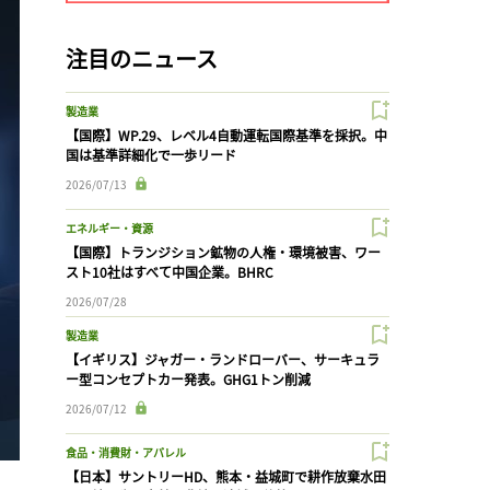
注目のニュース
製造業
【国際】WP.29、レベル4自動運転国際基準を採択。中
国は基準詳細化で一歩リード
2026/07/13
エネルギー・資源
【国際】トランジション鉱物の人権・環境被害、ワー
スト10社はすべて中国企業。BHRC
2026/07/28
製造業
【イギリス】ジャガー・ランドローバー、サーキュラ
ー型コンセプトカー発表。GHG1トン削減
2026/07/12
食品・消費財・アパレル
【日本】サントリーHD、熊本・益城町で耕作放棄水田