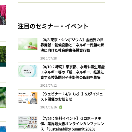
注目のセミナー・イベント
【8/8 東京・シンポジウム】金融界の世
界貢献：気候変動とエネルギー問題の解
決に向けた社会的責任投資行動
2016/07/28
【8/10：締切】東京都、水素や再生可能
エネルギー等の「新エネルギー」推進に
資する技術開発や実証等の取組を募集
2023/07/12
【ウェビナー：4/9（火）】SJダイジェ
スト開催のお知らせ
2024/03/16
【7/26：無料イベント】ゼロボード主
催、業界最大級オンラインカンファレン
ス 「Sustainability Summit 2023」