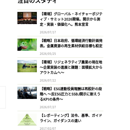
注目のスタディ
【環境】グローバル・ネイチャーポジテ
ィブ・サミット2026開催。開示から測
定・実装・価値化へ。熊本宣言
2026/07/17
【戦略】日本政府、循環経済行動計画発
表。金属資源の再生素材供給目標も設定
2026/05/25
【環境】リジェネラティブ農業の現在地
〜企業実装の進展と課題：面積拡大から
アウトカムへ〜
2026/07/22
【戦略】ESG連動役員報酬は再設計の段
階へ 〜反ESG圧力とSSBJ開示に耐えう
るKPIの条件〜
2026/07/27
【レポーティング】法令、基準、ガイド
ライン、ガイダンスの違い
2017/02/07