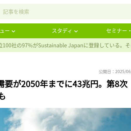
ュー
スタディ
セミナー
100社の97%が
Sustainable Japanに登録している
公開日：2025/06
要が2050年までに43兆円。第8次
も