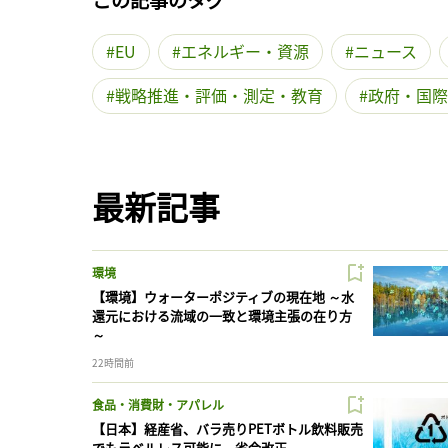
EU
エネルギー・資源
ニュース
戦略推進・評価・測定・教育
政府・国際
最新記事
環境
【環境】ウォーターポジティブの現在地 ～水
還元における流域の一致と環境主張の在り方
～
22時間前
食品・消費財・アパレル
【日本】経産省、バラ売りPETボトル飲料販売
でもラベルレス可能に。省令改正