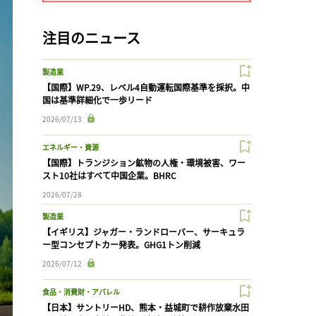
注目のニュース
製造業
【国際】WP.29、レベル4自動運転国際基準を採択。中
国は基準詳細化で一歩リード
2026/07/13
エネルギー・資源
【国際】トランジション鉱物の人権・環境被害、ワー
スト10社はすべて中国企業。BHRC
2026/07/28
製造業
【イギリス】ジャガー・ランドローバー、サーキュラ
ー型コンセプトカー発表。GHG1トン削減
2026/07/12
食品・消費財・アパレル
【日本】サントリーHD、熊本・益城町で耕作放棄水田