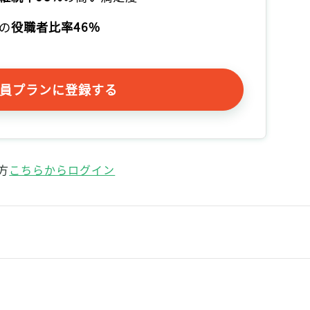
の
役職者比率46%
員プランに登録する
方
こちらからログイン