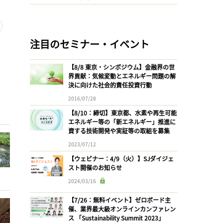
注目のセミナー・イベント
【8/8 東京・シンポジウム】金融界の世
界貢献：気候変動とエネルギー問題の解
決に向けた社会的責任投資行動
2016/07/28
【8/10：締切】東京都、水素や再生可能
エネルギー等の「新エネルギー」推進に
資する技術開発や実証等の取組を募集
2023/07/12
【ウェビナー：4/9（火）】SJダイジェ
スト開催のお知らせ
2024/03/16
【7/26：無料イベント】ゼロボード主
催、業界最大級オンラインカンファレン
ス 「Sustainability Summit 2023」