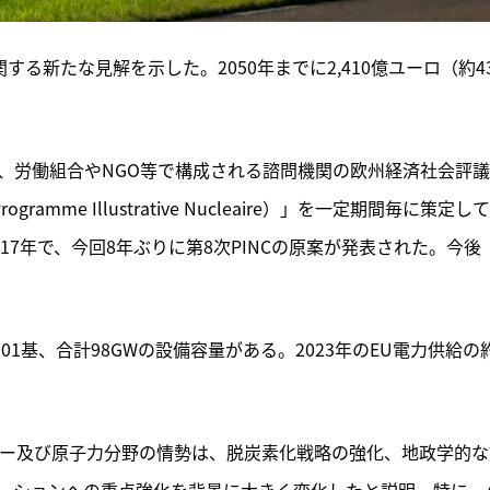
る新たな見解を示した。2050年までに2,410億ユーロ（約4
き、労働組合やNGO等で構成される諮問機関の欧州経済社会評
amme Illustrative Nucleaire）」を一定期間毎に策定し
2017年で、今回8年ぶりに第8次PINCの原案が発表された。今後
01基、合計98GWの設備容量がある。2023年のEU電力供給の
ルギー及び原子力分野の情勢は、脱炭素化戦略の強化、地政学的な
ーションへの重点強化を背景に大きく変化したと説明。特に、