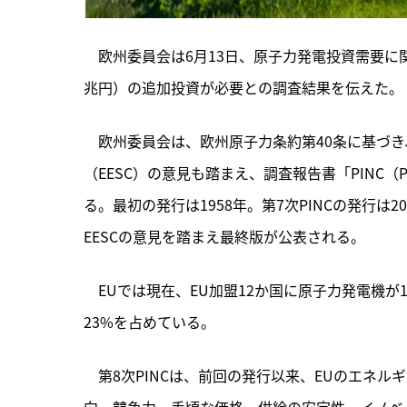
　欧州委員会は6月13日、原子力発電投資需要に関す
兆円）の追加投資が必要との調査結果を伝えた。
　欧州委員会は、
欧州原子力条約第40条に基づ
（EESC）の意見も踏まえ、調査報告書「PINC（Progr
る。最初の発行は1958年。第7次PINCの発行は
EESCの意見を踏まえ最終版が公表される。
　EUでは現在、EU加盟12か国に原子力発電機が1
23%を占めている。
　第8次PINCは、前回の発行以来、EUのエネ
向、競争力、手頃な価格、供給の安定性、イノベ