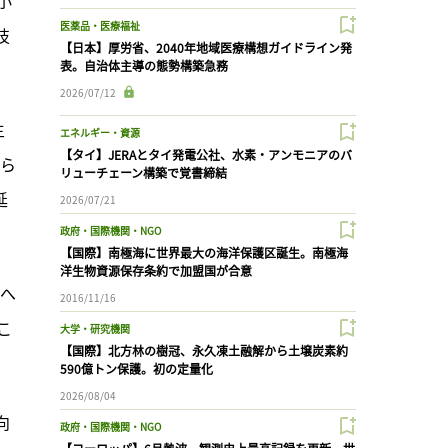
医薬品・医療福祉
技
【日本】厚労省、2040年地域医療構想ガイドライン発
表。自治体主導の態勢構築急務
2026/07/12
主
エネルギー・資源
【タイ】JERAとタイ発電公社、水素・アンモニアのバ
から
リューチェーン構築で覚書締結
延
2026/07/21
政府・国際機関・NGO
【国際】南極海に世界最大の海洋保護区誕生。南極海
洋生物資源保存条約で加盟国が合意
等へ
2016/11/16
こ
大学・研究機関
【国際】北方林の樹冠、永久凍土融解から土壌炭素約
590億トン保護。初の定量化
2026/08/04
向
政府・国際機関・NGO