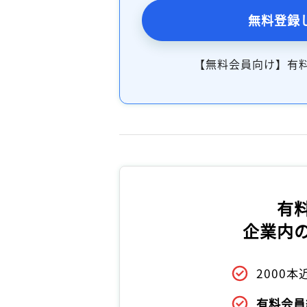
無料登録
【無料会員向け】有
有
企業内
2000
有料会員