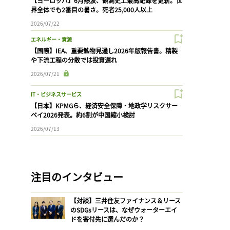
【ヨーロッパ】6月熱波、観測史上最高記録を更新。世
界全体でも2番目の暑さ。死者25,000人以上
2026/07/22
エネルギー・資源
【国際】IEA、重要鉱物見通し2026年版報告書。精製
や下流工程の分散では投資遅れ
2026/07/21
IT・ビジネスサービス
【日本】KPMGら、経済安全保障・地政学リスクサー
ベイ2026発表。約6割が中国縮小検討
2026/07/13
注目のインタビュー
【対談】三井住友ファイナンス＆リース
のSDGsリースは、なぜウォーターエイ
ドを寄付先に選んだのか？