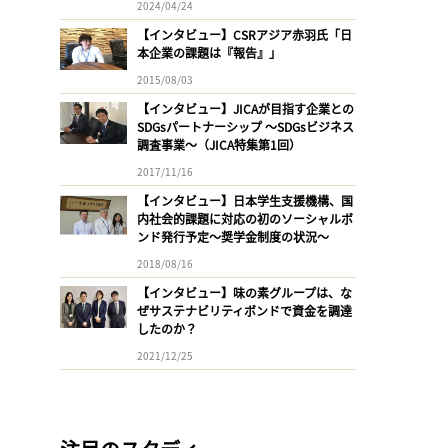
2024/04/24
【インタビュー】CSRアジア赤羽氏「日
本企業の課題は『報告』」
2015/08/03
【インタビュー】JICAが目指す企業との
SDGsパートナーシップ 〜SDGsビジネス
調査事業〜（JICA特集第1回）
2017/11/16
【インタビュー】日本学生支援機構、国
内社会的課題に対応の初のソーシャルボ
ンド発行予定〜奨学金制度の状況〜
2018/08/16
【インタビュー】味の素グループは、な
ぜサステナビリティボンドで資金を調達
したのか？
2021/12/25