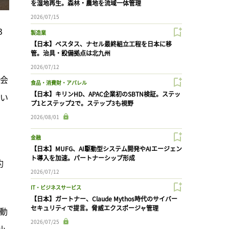
を湿地再生。森林・農地を流域一体管理
2026/07/15
3
製造業
【日本】ベスタス、ナセル最終組立工程を日本に移
管。治具・設備拠点は北九州
2026/07/12
議会
食品・消費財・アパレル
【日本】キリンHD、APAC企業初のSBTN検証。ステッ
てい
プ1とステップ2で。ステップ3も視野
2026/08/01
金融
【日本】MUFG、AI駆動型システム開発やAIエージェン
ト導入を加速。パートナーシップ形成
約
2026/07/12
IT・ビジネスサービス
【日本】ガートナー、Claude Mythos時代のサイバー
セキュリティで提言。脅威エクスポージャ管理
動
2026/07/25
小