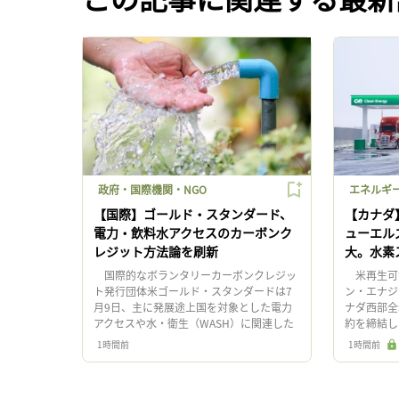
政府・国際機関・NGO
エネルギ
【国際】ゴールド・スタンダード、
【カナダ
電力・飲料水アクセスのカーボンク
ューエル
レジット方法論を刷新
大。水素
国際的なボランタリーカーボンクレジッ
米再生可能
ト発行団体米ゴールド・スタンダードは7
ン・エナジ
月9日、主に発展途上国を対象とした電力
ナダ西部全
アクセスや水・衛生（WASH）に関連した
約を締結し
新たなカーボンクレジット方法論（メソド
天然ガス（
1時間前
1時間前
ロジー）を発行した。方法論の […]
する。 同社