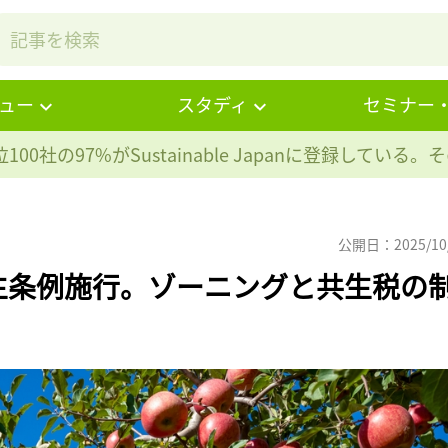
ュー
スタディ
セミナー
100社の97%が
Sustainable Japanに登録している
公開日：2025/10
生条例施行。ゾーニングと共生税の