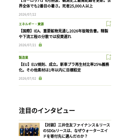
【ヨーロッパ】6月熱波、観測史上最高記録を更新。世
界全体でも2番目の暑さ。死者25,000人以上
2026/07/22
エネルギー・資源
【国際】IEA、重要鉱物見通し2026年版報告書。精製
や下流工程の分散では投資遅れ
2026/07/21
製造業
【EU】ELV規則、成立。新車プラ再生材比率25%義務
化。その他素材は1年以内に目標設定
2026/07/02
注目のインタビュー
【対談】三井住友ファイナンス＆リース
のSDGsリースは、なぜウォーターエイ
ドを寄付先に選んだのか？