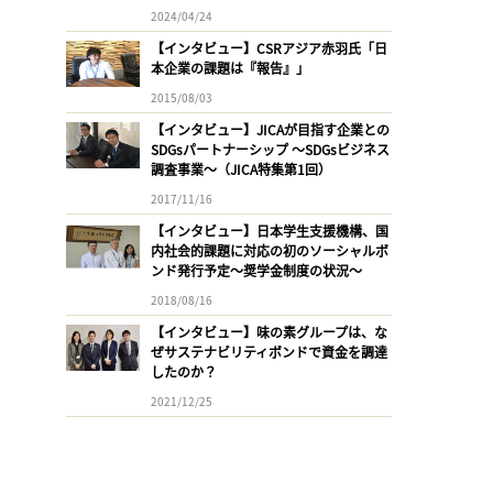
2024/04/24
【インタビュー】CSRアジア赤羽氏「日
本企業の課題は『報告』」
2015/08/03
【インタビュー】JICAが目指す企業との
SDGsパートナーシップ 〜SDGsビジネス
調査事業〜（JICA特集第1回）
2017/11/16
【インタビュー】日本学生支援機構、国
内社会的課題に対応の初のソーシャルボ
ンド発行予定〜奨学金制度の状況〜
2018/08/16
【インタビュー】味の素グループは、な
ぜサステナビリティボンドで資金を調達
したのか？
2021/12/25