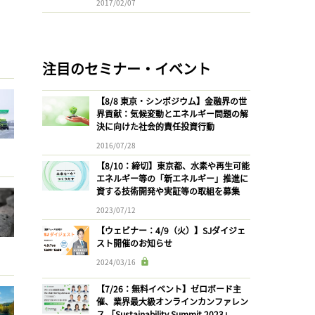
2017/02/07
注目のセミナー・イベント
【8/8 東京・シンポジウム】金融界の世
界貢献：気候変動とエネルギー問題の解
決に向けた社会的責任投資行動
2016/07/28
【8/10：締切】東京都、水素や再生可能
エネルギー等の「新エネルギー」推進に
資する技術開発や実証等の取組を募集
2023/07/12
【ウェビナー：4/9（火）】SJダイジェ
スト開催のお知らせ
2024/03/16
【7/26：無料イベント】ゼロボード主
催、業界最大級オンラインカンファレン
ス 「Sustainability Summit 2023」