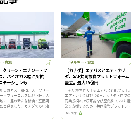
ー・資源
エネルギー・資源
】クリーン・エナジー・フ
【カナダ】エアバスとエア・カナ
ズ、バイオガス給油所拡
ダ、SAF共同投資プラットフォーム
ステーションも
設立。最大15億円
天然ガス（RNG）大手クリー
航空機世界大手仏エアバスと航空大手
ー・フューエルズは8月4日、カ
エア・カナダは7月20日、カナダ国内での
域で一連の新たな給油・整備契
商業規模の持続可能な航空燃料（SAF）産
たと発表した。カナダでの圧縮
業を支援するため、共同投資プラットフ
CNG）自動車の需要拡大に対応
ームを設立する意向を発表した。最大
6時間前
は1996 […]
1,370万カナダドル（約15 […]