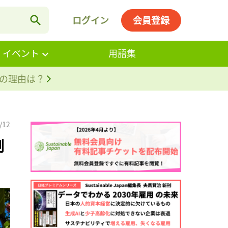
ログイン
会員登録
・イベント
用語集
。その理由は？
/12
制