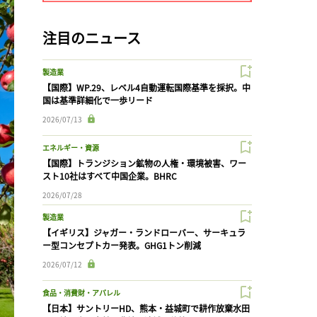
注目のニュース
製造業
【国際】WP.29、レベル4自動運転国際基準を採択。中
国は基準詳細化で一歩リード
2026/07/13
エネルギー・資源
【国際】トランジション鉱物の人権・環境被害、ワー
スト10社はすべて中国企業。BHRC
2026/07/28
製造業
【イギリス】ジャガー・ランドローバー、サーキュラ
ー型コンセプトカー発表。GHG1トン削減
2026/07/12
食品・消費財・アパレル
【日本】サントリーHD、熊本・益城町で耕作放棄水田