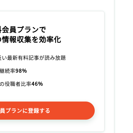
料会員プランで
の情報収集を効率化
本近い最新有料記事が読み放題
継続率
98%
の役職者比率
46%
員プランに登録する