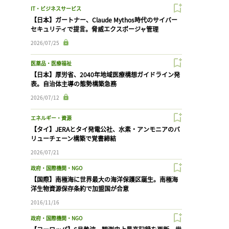
IT・ビジネスサービス
【日本】ガートナー、Claude Mythos時代のサイバー
セキュリティで提言。脅威エクスポージャ管理
2026/07/25
医薬品・医療福祉
【日本】厚労省、2040年地域医療構想ガイドライン発
表。自治体主導の態勢構築急務
2026/07/12
エネルギー・資源
【タイ】JERAとタイ発電公社、水素・アンモニアのバ
リューチェーン構築で覚書締結
2026/07/21
政府・国際機関・NGO
【国際】南極海に世界最大の海洋保護区誕生。南極海
洋生物資源保存条約で加盟国が合意
2016/11/16
政府・国際機関・NGO