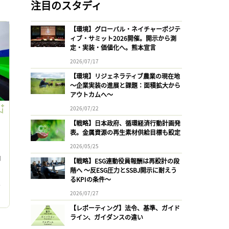
注目のスタディ
【環境】グローバル・ネイチャーポジテ
ィブ・サミット2026開催。開示から測
定・実装・価値化へ。熊本宣言
2026/07/17
【環境】リジェネラティブ農業の現在地
〜企業実装の進展と課題：面積拡大から
アウトカムへ〜
2026/07/22
【戦略】日本政府、循環経済行動計画発
表。金属資源の再生素材供給目標も設定
2026/05/25
加
【戦略】ESG連動役員報酬は再設計の段
階へ 〜反ESG圧力とSSBJ開示に耐えう
るKPIの条件〜
ォ
2026/07/27
【レポーティング】法令、基準、ガイド
ライン、ガイダンスの違い