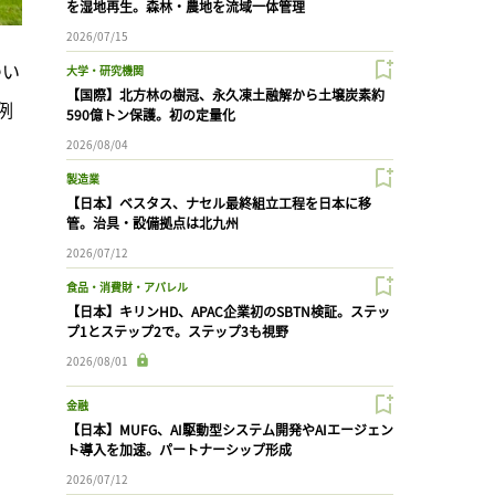
を湿地再生。森林・農地を流域一体管理
2026/07/15
つい
大学・研究機関
【国際】北方林の樹冠、永久凍土融解から土壌炭素約
例
590億トン保護。初の定量化
2026/08/04
製造業
【日本】ベスタス、ナセル最終組立工程を日本に移
管。治具・設備拠点は北九州
2026/07/12
食品・消費財・アパレル
【日本】キリンHD、APAC企業初のSBTN検証。ステッ
プ1とステップ2で。ステップ3も視野
2026/08/01
金融
【日本】MUFG、AI駆動型システム開発やAIエージェン
ト導入を加速。パートナーシップ形成
2026/07/12