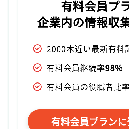
有料会員プ
企業内の情報収
2000本近い最新有
有料会員継続率
98%
有料会員の役職者比
有料会員プランに