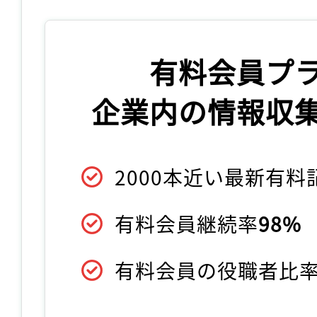
有料会員プ
企業内の情報収
2000本近い最新有
有料会員継続率
98%
有料会員の役職者比