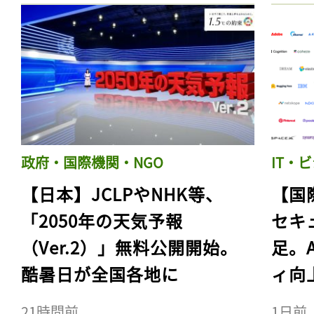
政府・国際機関・NGO
IT・
【日本】JCLPやNHK等、
【国
「2050年の天気予報
セキ
（Ver.2）」無料公開開始。
足。
酷暑日が全国各地に
ィ向
21時間前
1日前