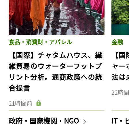
食品・消費財・アパレル
金融
【国際】チャタムハウス、繊
【国
維貿易のウォーターフットプ
ャー
リント分析。通商政策への統
法は
合提言
22時
21時間前
政府・国際機関・NGO
IT