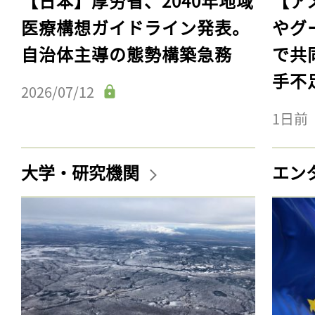
【日本】厚労省、2040年地域
【ア
医療構想ガイドライン発表。
やグ
自治体主導の態勢構築急務
で共
手不
2026/07/12
1日前
大学・研究機関
エン