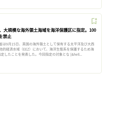
、大規模な海外領土海域を海洋保護区に指定。100
を禁止
は9月15日、英国の海外領土として保有する太平洋及び大西
他的経済水域（EEZ）において、海洋生態系を保護するため海
定したことを発表した。今回指定の対象とな [&hell...