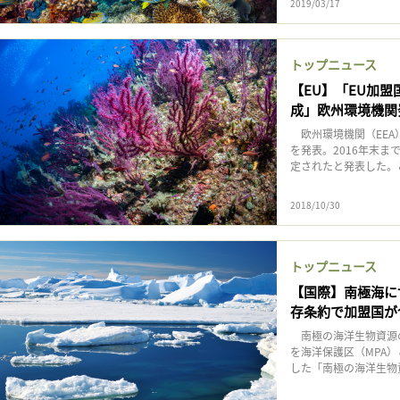
2019/03/17
トップニュース
【EU】「EU加
成」欧州環境機関
欧州環境機関（EEA
を発表。2016年末ま
定されたと発表した。こ
2018/10/30
トップニュース
【国際】南極海に
存条約で加盟国が
南極の海洋生物資源の
を海洋保護区（MPA）
した「南極の海洋生物資