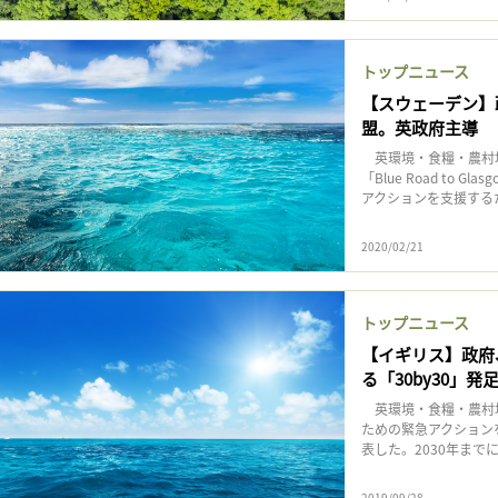
トップニュース
【スウェーデン】
盟。英政府主導
英環境・食糧・農村地
「Blue Road t
アクションを支援するた
2020/02/21
トップニュース
【イギリス】政府
る「30by30」発
英環境・食糧・農村地
ための緊急アクション
表した。2030年まで
2019/09/28