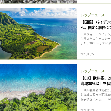
トップニュース
【国際】バイデン
へ。国定公園も2
米ジョー・バイデン大
キサス州のキャスナー
また、2030年までに米
2023/03/27
トップニュース
【EU】欧州委、2
海域30%以上を
欧州委員会は5月20日
と海域の双方で面積3
明手続きに入る。 今
2020/05/21