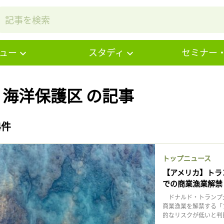
ュー
スタディ
セミナー
# 海洋保護区 の記事
4件
トップニュース
【アメリカ】トラ
での商業漁業解禁
ドナルド・トランプ大
商業漁業を解禁する「
的なリスクが低いと判