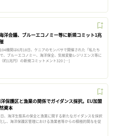
海洋会議、ブルーエコノミー等に新規コミット1兆
催
104機関は6月18日、ケニアのモンバサで開催された「私たち
」で、ブルーエコノミー、海洋保全、気候変動レジリエンス等に
（約1兆円）の新規コミットメント320 […]
海洋保護区と漁業の関係でガイダンス採択。EU加盟
然資本
7日、海洋生態系の保全と漁業に関する新たなガイダンスを採択
化し、海洋保護区管理における漁業者等からの積極的関与を促