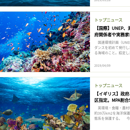
記事をお気に入りに保存するには
ログインが必要です
トップニュース
【国際】UNEP
ログイン
会員登録
府関係者や実務家
国連環境計画（UNE
ダンスを初めて発行し
る海域のこと。設定した
2019/04/09
トップニュース
【イギリス】政府
区指定。MPA割合
英環境・食糧・農村地
約39万km2を海洋
態系を保護する。 今回