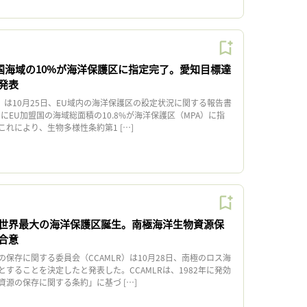
盟国海域の10%が海洋保護区に指定完了。愛知目標達
発表
）は10月25日、EU域内の海洋保護区の設定状況に関する報告書
でにEU加盟国の海域総面積の10.8%が海洋保護区（MPA）に指
れにより、生物多様性条約第1 […]
世界最大の海洋保護区誕生。南極海洋生物資源保
合意
保存に関する委員会（CCAMLR）は10月28日、南極のロス海
とすることを決定したと発表した。CCAMLRは、1982年に発効
源の保存に関する条約」に基づ […]