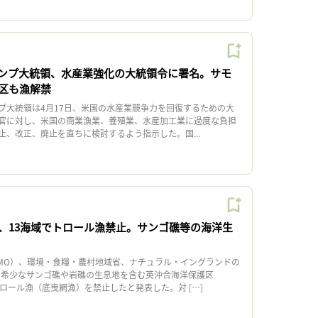
ンプ大統領、水産業強化の大統領令に署名。サモ
区も漁解禁
大統領は4月17日、米国の水産業競争力を回復するための大
官に対し、米国の商業漁業、養殖業、水産加工業に過度な負担
止、改正、廃止を直ちに検討するよう指示した。国...
、13海域でトロール漁禁止。サンゴ礁等の海洋生
O）、環境・食糧・農村地域省、ナチュラル・イングランドの
日、希少なサンゴ礁や岩礁の生息地を含む英沖合海洋保護区
トロール漁（底曳網漁）を禁止したと発表した。対 […]