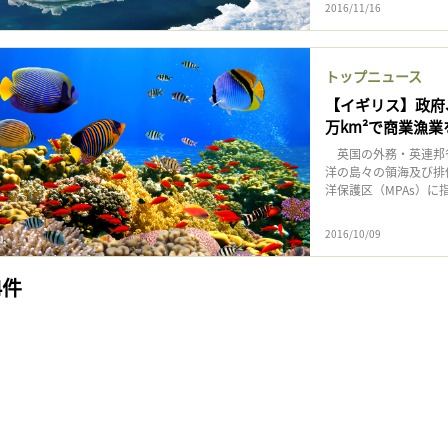
2016/11/16
トップニュース
【イギリス】政府
万km²で商業漁業
英国の外務・英連邦省
洋の島々の領海及び排
洋保護区（MPAs）に指
2016/10/09
4件