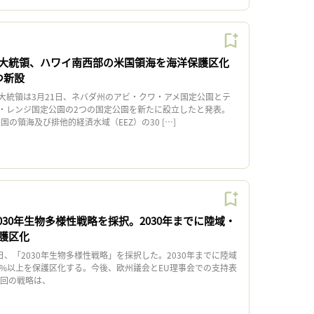
大統領、ハワイ南西部の米国領海を海洋保護区化
つ新設
統領は3月21日、ネバダ州のアビ・クワ・アメ国定公園とテ
・レンジ国定公園の2つの国定公園を新たに設立したと発表。
国の領海及び排他的経済水域（EEZ）の30 […]
030年生物多様性戦略を採択。2030年までに陸域・
保護区化
、「2030年生物多様性戦略」を採択した。2030年までに陸域
0%以上を保護区化する。今後、欧州議会とEU理事会での支持表
回の戦略は、