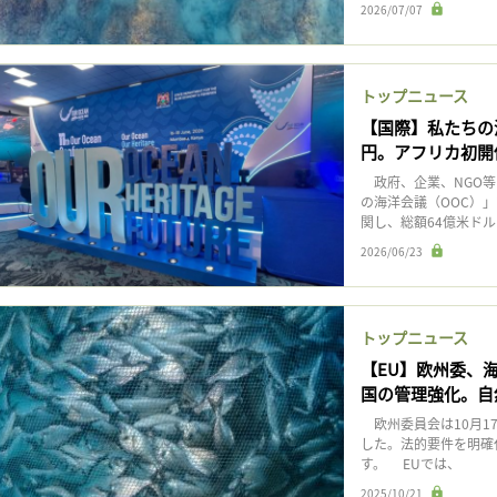
2026/07/07
トップニュース
【国際】私たちの
円。アフリカ初開
政府、企業、NGO等
の海洋会議（OOC）
関し、総額64億米ドル
2026/06/23
トップニュース
【EU】欧州委、
国の管理強化。自
欧州委員会は10月1
した。法的要件を明確
す。 EUでは、
2025/10/21