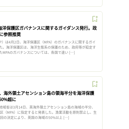
、海洋保護区ガバナンスに関するガイダンス発行。政
に参照推奨
P）は4月2日、海洋保護区（MPA）のガバナンスに関するガイ
た。海洋保護区は、海洋生態系の保護のため、政府等が設定す
MPAのガバナンスについては、各国で違い […]
、海外領土アセンション島の領海半分を海洋保護
50%超に
域省は3月14日、英海外領土アセンション島の海域の半分、
保護区（MPA）に指定すると発表した。漁業活動を原則禁止し、生
の決定により、英国の海域の50%以上 […]