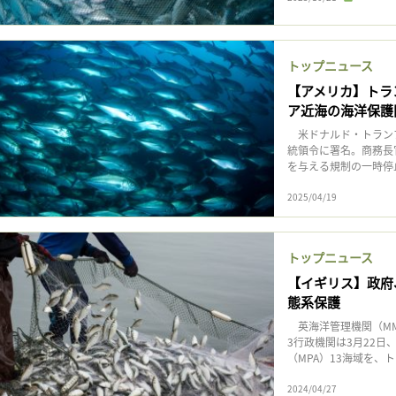
トップニュース
【アメリカ】トラ
ア近海の海洋保護
米ドナルド・トランプ
統領令に署名。商務長
を与える規制の一時停
2025/04/19
トップニュース
【イギリス】政府
態系保護
英海洋管理機関（MM
3行政機関は3月22
（MPA）13海域を、
2024/04/27