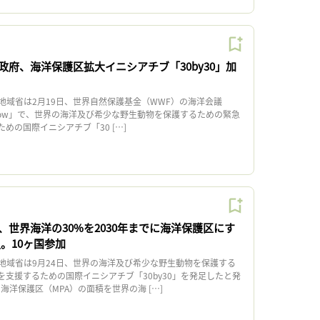
政府、海洋保護区拡大イニシアチブ「30by30」加
域省は2月19日、世界自然保護基金（WWF）の海洋会議
o Glasgow」で、世界の海洋及び希少な野生動物を保護するための緊急
めの国際イニシアチブ「30 […]
、世界海洋の30%を2030年までに海洋保護区にす
足。10ヶ国参加
域省は9月24日、世界の海洋及び希少な野生動物を保護する
を支援するための国際イニシアチブ「30by30」を発足したと発
に海洋保護区（MPA）の面積を世界の海 […]