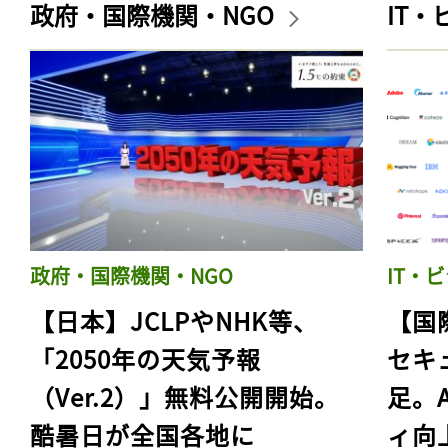
政府・国際機関・NGO
IT
政府・国際機関・NGO
IT・
【日本】JCLPやNHK等、
【国
「2050年の天気予報
セキ
（Ver.2）」無料公開開始。
足。
酷暑日が全国各地に
ィ向