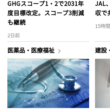
GHGスコープ1・2で2031年
JA
度目標改定。スコープ3削減
収で
も継続
15時
2日前
医薬品・医療福祉
建設