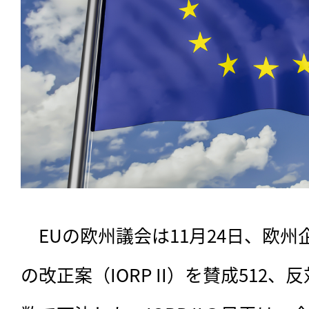
　EUの欧州議会は11月24日、欧州
の改正案（IORP II）を賛成512、