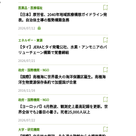
。
医薬品・医療福祉
【日本】厚労省、2040年地域医療構想ガイドライン発
表。自治体主導の態勢構築急務
2026/07/12
エネルギー・資源
【タイ】JERAとタイ発電公社、水素・アンモニアのバ
リューチェーン構築で覚書締結
2026/07/21
政府・国際機関・NGO
【国際】南極海に世界最大の海洋保護区誕生。南極海
洋生物資源保存条約で加盟国が合意
2016/11/16
政府・国際機関・NGO
【ヨーロッパ】6月熱波、観測史上最高記録を更新。世
界全体でも2番目の暑さ。死者25,000人以上
2026/07/22
大学・研究機関