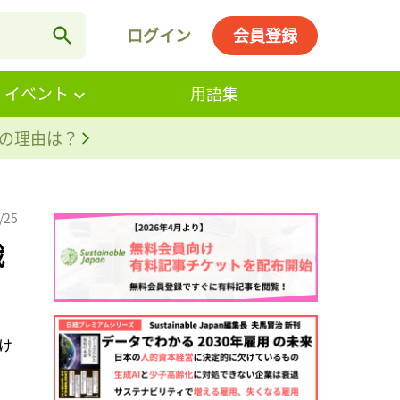
ログイン
会員登録
・イベント
用語集
。その理由は？
/25
戦
け