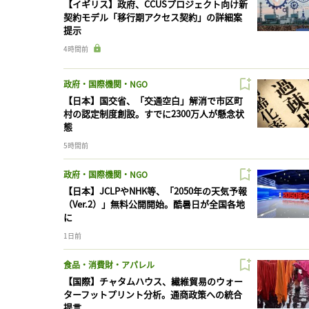
【イギリス】政府、CCUSプロジェクト向け新
契約モデル「移行期アクセス契約」の詳細案
提示
4時間前
政府・国際機関・NGO
【日本】国交省、「交通空白」解消で市区町
村の認定制度創設。すでに2300万人が懸念状
態
5時間前
政府・国際機関・NGO
【日本】JCLPやNHK等、「2050年の天気予報
（Ver.2）」無料公開開始。酷暑日が全国各地
に
1日前
食品・消費財・アパレル
【国際】チャタムハウス、繊維貿易のウォー
ターフットプリント分析。通商政策への統合
提言