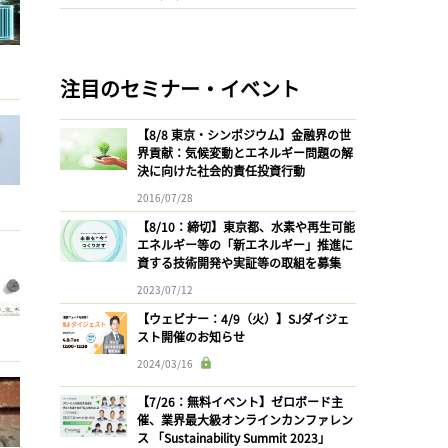
注目のセミナー・イベント
【8/8 東京・シンポジウム】金融界の世
界貢献：気候変動とエネルギー問題の解
決に向けた社会的責任投資行動
2016/07/28
【8/10：締切】東京都、水素や再生可能
エネルギー等の「新エネルギー」推進に
資する技術開発や実証等の取組を募集
2023/07/12
【ウェビナー：4/9（火）】SJダイジェ
スト開催のお知らせ
2024/03/16
【7/26：無料イベント】ゼロボード主
催、業界最大級オンラインカンファレン
ス 「Sustainability Summit 2023」