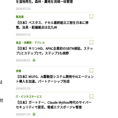
を湿地再生。森林・農地を流域一体管理
2026/07/15
製造業
【日本】ベスタス、ナセル最終組立工程を日本に移
管。治具・設備拠点は北九州
2026/07/12
食品・消費財・アパレル
【日本】キリンHD、APAC企業初のSBTN検証。ステッ
プ1とステップ2で。ステップ3も視野
2026/08/01
金融
【日本】MUFG、AI駆動型システム開発やAIエージェン
は
ト導入を加速。パートナーシップ形成
2026/07/12
IT・ビジネスサービス
財
【日本】ガートナー、Claude Mythos時代のサイバー
セキュリティで提言。脅威エクスポージャ管理
2026/07/25