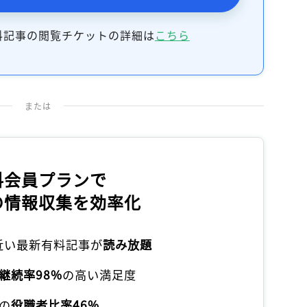
料記事の閲覧チケットの詳細は
こちら
または
料会員プランで
の情報収集を効率化
本近い最新有料記事が
読み放題
継続率98%
の高い満足度
の
役職者比率46%