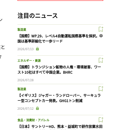
注目のニュース
ン
製造業
【国際】WP.29、レベル4自動運転国際基準を採択。中
国は基準詳細化で一歩リード
然と
2026/07/13
す
エネルギー・資源
【国際】トランジション鉱物の人権・環境被害、ワー
スト10社はすべて中国企業。BHRC
2026/07/28
製造業
【イギリス】ジャガー・ランドローバー、サーキュラ
ー型コンセプトカー発表。GHG1トン削減
2026/07/12
食品・消費財・アパレル
【日本】サントリーHD、熊本・益城町で耕作放棄水田