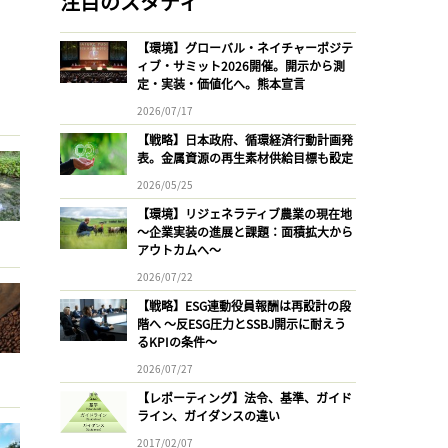
注目のスタディ
【環境】グローバル・ネイチャーポジテ
ィブ・サミット2026開催。開示から測
定・実装・価値化へ。熊本宣言
2026/07/17
【戦略】日本政府、循環経済行動計画発
表。金属資源の再生素材供給目標も設定
2026/05/25
【環境】リジェネラティブ農業の現在地
〜企業実装の進展と課題：面積拡大から
アウトカムへ〜
2026/07/22
【戦略】ESG連動役員報酬は再設計の段
階へ 〜反ESG圧力とSSBJ開示に耐えう
るKPIの条件〜
2026/07/27
【レポーティング】法令、基準、ガイド
ライン、ガイダンスの違い
2017/02/07