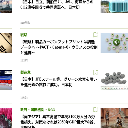
【日本】日立、商船三井、JAL、海洋からの
CO2直接回収で共同実証へ。日本初
4時間前
戦略
【戦略】製品カーボンフットプリントは調達
データへ 〜PACT・Catena-X・ウラノスの役割
と連携〜
1日前
製造業
【日本】JFEスチール等、グリーン水素を用い
た還元鉄の試作に成功。日本初
1日前
政府・国際機関・NGO
【南アジア】異常高温で年間3100万人分の労
働損失。対策なければ2050年GDP最大7%減、
世銀分析