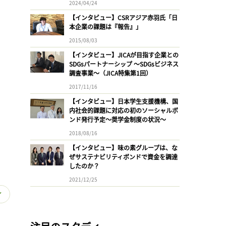
2024/04/24
【インタビュー】CSRアジア赤羽氏「日
本企業の課題は『報告』」
2015/08/03
【インタビュー】JICAが目指す企業との
SDGsパートナーシップ 〜SDGsビジネス
調査事業〜（JICA特集第1回）
2017/11/16
【インタビュー】日本学生支援機構、国
内社会的課題に対応の初のソーシャルボ
ンド発行予定〜奨学金制度の状況〜
2018/08/16
【インタビュー】味の素グループは、な
ぜサステナビリティボンドで資金を調達
したのか？
2021/12/25
ィ