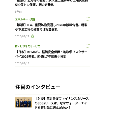
【国際】北方林の樹冠、永久凍土融解から土壌炭素約
590億トン保護。初の定量化
9年前
エネルギー・資源
【国際】IEA、重要鉱物見通し2026年版報告書。精製
や下流工程の分散では投資遅れ
2026/07/21
IT・ビジネスサービス
【日本】KPMGら、経済安全保障・地政学リスクサー
ベイ2026発表。約6割が中国縮小検討
2026/07/13
注目のインタビュー
【対談】三井住友ファイナンス＆リース
のSDGsリースは、なぜウォーターエイ
ドを寄付先に選んだのか？