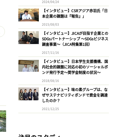
2024/04/24
【インタビュー】CSRアジア赤羽氏「日
本企業の課題は『報告』」
2015/08/03
ス
【インタビュー】JICAが目指す企業との
SDGsパートナーシップ 〜SDGsビジネス
調査事業〜（JICA特集第1回）
2017/11/16
【インタビュー】日本学生支援機構、国
内社会的課題に対応の初のソーシャルボ
ンド発行予定〜奨学金制度の状況〜
2018/08/16
【インタビュー】味の素グループは、な
ぜサステナビリティボンドで資金を調達
したのか？
2021/12/25