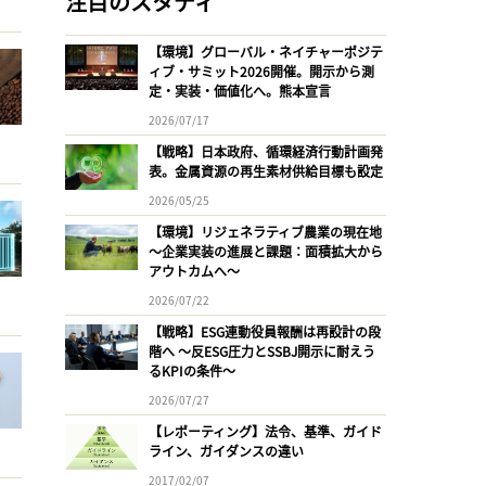
注目のスタディ
【環境】グローバル・ネイチャーポジテ
ィブ・サミット2026開催。開示から測
定・実装・価値化へ。熊本宣言
2026/07/17
【戦略】日本政府、循環経済行動計画発
表。金属資源の再生素材供給目標も設定
2026/05/25
【環境】リジェネラティブ農業の現在地
〜企業実装の進展と課題：面積拡大から
アウトカムへ〜
2026/07/22
【戦略】ESG連動役員報酬は再設計の段
階へ 〜反ESG圧力とSSBJ開示に耐えう
るKPIの条件〜
2026/07/27
【レポーティング】法令、基準、ガイド
ライン、ガイダンスの違い
2017/02/07