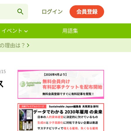
ログイン
会員登録
・イベント
用語集
。その理由は？
/15
ス