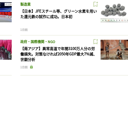
製造業
【日本】JFEスチール等、グリーン水素を用い
た還元鉄の試作に成功。日本初
1日前
政府・国際機関・NGO
【南アジア】異常高温で年間3100万人分の労
働損失。対策なければ2050年GDP最大7%減、
世銀分析
1日前