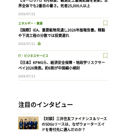
【ヨーロッパ】6月熱波、観測史上最高記録を更新。世
界全体でも2番目の暑さ。死者25,000人以上
2026/07/22
エネルギー・資源
【国際】IEA、重要鉱物見通し2026年版報告書。精製
や下流工程の分散では投資遅れ
2026/07/21
IT・ビジネスサービス
【日本】KPMGら、経済安全保障・地政学リスクサー
ベイ2026発表。約6割が中国縮小検討
2026/07/13
注目のインタビュー
【対談】三井住友ファイナンス＆リース
のSDGsリースは、なぜウォーターエイ
ドを寄付先に選んだのか？