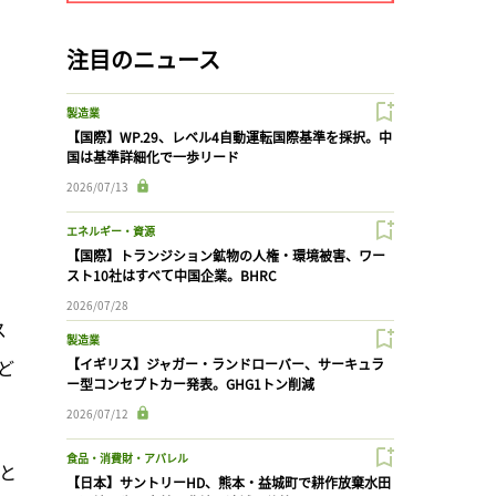
注目のニュース
製造業
【国際】WP.29、レベル4自動運転国際基準を採択。中
国は基準詳細化で一歩リード
2026/07/13
エネルギー・資源
【国際】トランジション鉱物の人権・環境被害、ワー
スト10社はすべて中国企業。BHRC
2026/07/28
ス
製造業
ど
【イギリス】ジャガー・ランドローバー、サーキュラ
ー型コンセプトカー発表。GHG1トン削減
2026/07/12
食品・消費財・アパレル
料と
【日本】サントリーHD、熊本・益城町で耕作放棄水田