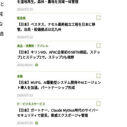
を湿地再生。森林・農地を流域一体管理
こと
2026/07/15
減
製造業
な
【日本】ベスタス、ナセル最終組立工程を日本に移
管。治具・設備拠点は北九州
適
2026/07/12
食品・消費財・アパレル
【日本】キリンHD、APAC企業初のSBTN検証。ステッ
プ1とステップ2で。ステップ3も視野
2026/08/01
金融
【日本】MUFG、AI駆動型システム開発やAIエージェン
ト導入を加速。パートナーシップ形成
2026/07/12
IT・ビジネスサービス
【日本】ガートナー、Claude Mythos時代のサイバー
セキュリティで提言。脅威エクスポージャ管理
2026/07/25