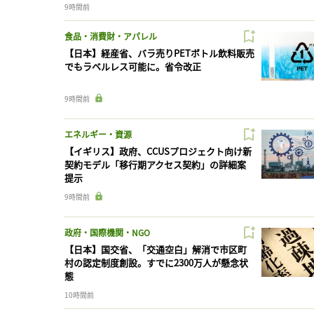
9時間前
食品・消費財・アパレル
【日本】経産省、バラ売りPETボトル飲料販売
でもラベルレス可能に。省令改正
9時間前
エネルギー・資源
【イギリス】政府、CCUSプロジェクト向け新
契約モデル「移行期アクセス契約」の詳細案
提示
9時間前
政府・国際機関・NGO
【日本】国交省、「交通空白」解消で市区町
村の認定制度創設。すでに2300万人が懸念状
態
10時間前