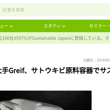
ュー
スタディ
セミナー
100社の97%が
Sustainable Japanに登録している
公開日：2014/05
手Greif、サトウキビ原料容器でサ