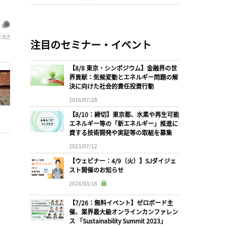
注目のセミナー・イベント
【8/8 東京・シンポジウム】金融界の世
界貢献：気候変動とエネルギー問題の解
決に向けた社会的責任投資行動
2016/07/28
【8/10：締切】東京都、水素や再生可能
エネルギー等の「新エネルギー」推進に
資する技術開発や実証等の取組を募集
2023/07/12
【ウェビナー：4/9（火）】SJダイジェ
スト開催のお知らせ
2024/03/16
【7/26：無料イベント】ゼロボード主
催、業界最大級オンラインカンファレン
ス 「Sustainability Summit 2023」