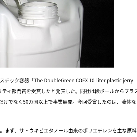
e DoubleGreen COEX 10-liter plastic jerry 
ビリティ部門賞を受賞したと発表した。同社は段ボールからプラ
だけでなく50カ国以上で事業展開。今回受賞したのは、液体な
数ある。まず、サトウキビエタノール由来のポリエチレンを主な原