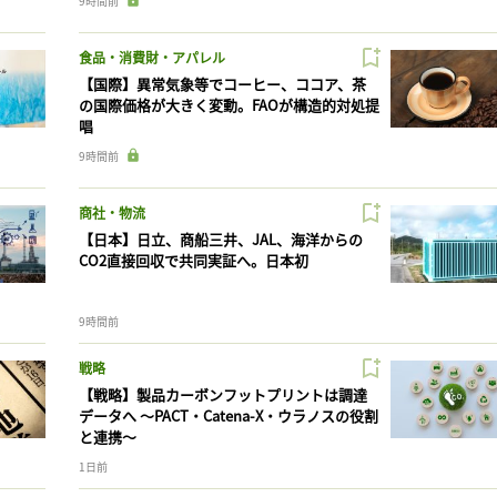
9時間前
食品・消費財・アパレル
【国際】異常気象等でコーヒー、ココア、茶
の国際価格が大きく変動。FAOが構造的対処提
唱
9時間前
商社・物流
【日本】日立、商船三井、JAL、海洋からの
CO2直接回収で共同実証へ。日本初
9時間前
戦略
【戦略】製品カーボンフットプリントは調達
データへ 〜PACT・Catena-X・ウラノスの役割
と連携〜
1日前