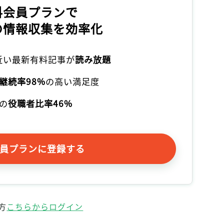
料会員プランで
の情報収集を効率化
本近い最新有料記事が
読み放題
継続率98%
の高い満足度
の
役職者比率46%
員プランに登録する
方
こちらからログイン