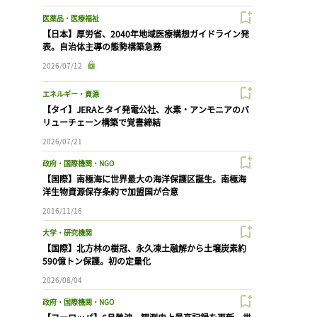
医薬品・医療福祉
【日本】厚労省、2040年地域医療構想ガイドライン発
表。自治体主導の態勢構築急務
2026/07/12
エネルギー・資源
【タイ】JERAとタイ発電公社、水素・アンモニアのバ
リューチェーン構築で覚書締結
2026/07/21
政府・国際機関・NGO
【国際】南極海に世界最大の海洋保護区誕生。南極海
洋生物資源保存条約で加盟国が合意
2016/11/16
大学・研究機関
【国際】北方林の樹冠、永久凍土融解から土壌炭素約
590億トン保護。初の定量化
2026/08/04
政府・国際機関・NGO