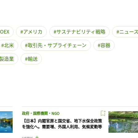
記事をお気に入りに保存するには
ログインが必要です
COEX
アメリカ
サステナビリティ戦略
ニュー
ログイン
会員登録
北米
取引先・サプライチェーン
容器
製造業
輸送
政府・国際機関・NGO
【日本】内閣官房と国交省、地下水保全政策
を強化へ。需要増、外国人利用、気候変動等