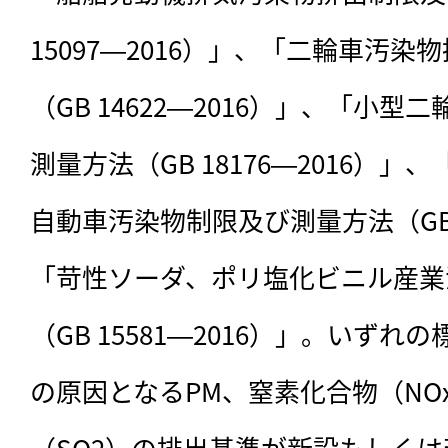
15097―2016）」、「二輪車汚
（GB 14622―2016）」、「小
測量方法（GB 18176―2016）
自動車汚染物制限及び測量方法（GB 1
「苛性ソーダ、ポリ塩化ビニル産業
（GB 15581―2016）」。いず
の原因となるPM、窒素化合物（NO
（SO2）の排出基準が新設もしく