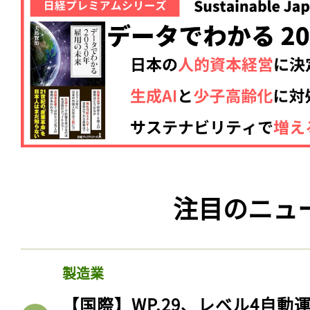
注目のニュ
記事をお気に入りに
ログインが必
製造業
【国際】WP.29、レベル4自