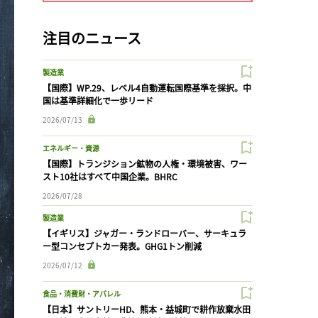
注目のニュース
製造業
【国際】WP.29、レベル4自動運転国際基準を採択。中
国は基準詳細化で一歩リード
2026/07/13
エネルギー・資源
【国際】トランジション鉱物の人権・環境被害、ワー
スト10社はすべて中国企業。BHRC
2026/07/28
製造業
【イギリス】ジャガー・ランドローバー、サーキュラ
ー型コンセプトカー発表。GHG1トン削減
2026/07/12
食品・消費財・アパレル
【日本】サントリーHD、熊本・益城町で耕作放棄水田