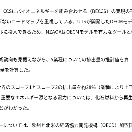
や、CCSにバイオエネルギーを組み合わせる（BECCS）の実現の
すぎないロードマップを重視している。UTSが開発したOECMモ
に投入できるため、NZAOAはOECMモデルを有力なツールと
術動向も見据えながら、5業種についての排出量の推計値を算
減量を計算した。
、世界のスコープ1とスコープ2の排出量を約28%（業種により上
、重要なエネルギー源となる電力については、化石燃料から再
とがわかった。
ーについては、欧州と北米の経済協力開発機構（OECD）加盟