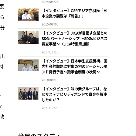
2024/04/24
要
【インタビュー】CSRアジア赤羽氏「日
ら
本企業の課題は『報告』」
2015/08/03
と分
【インタビュー】JICAが目指す企業との
SDGsパートナーシップ 〜SDGsビジネス
調査事業〜（JICA特集第1回）
2017/11/16
排出
【インタビュー】日本学生支援機構、国
材
内社会的課題に対応の初のソーシャルボ
ンド発行予定〜奨学金制度の状況〜
2018/08/16
【インタビュー】味の素グループは、な
ー
ぜサステナビリティボンドで資金を調達
したのか？
ィ
2021/12/25
政