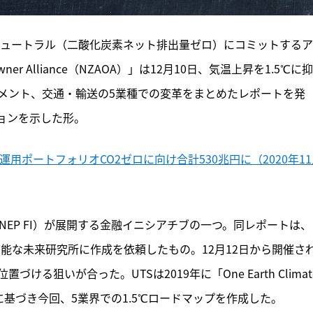
ニュートラル（二酸化炭素ネット排出量ゼロ）にコミットする
wner Alliance（NZAOA）」は12月10日、気温上昇を1.5℃に
メント、交通・輸送の5業種での変革をまとめたレポートを発
ョンを示した形。
年運用ポートフォリオCO2ゼロに向け合計530兆円に（2020年1
NEP FI）が展開する金融イニシアチブの一つ。同レポートは、
可能な未来研究所に作成を依頼したもの。12月12日から開催さ
狙いが合った。UTSは2019年に「One Earth Climate
れに基づき今回、5業界での1.5℃ロードマップを作成した。