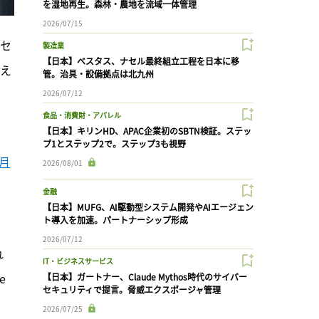
を湿地再生。森林・農地を流域一体管理
2026/07/15
アセ
製造業
【日本】ベスタス、ナセル最終組立工程を日本に移
抑え
管。治具・設備拠点は北九州
2026/07/12
食品・消費財・アパレル
【日本】キリンHD、APAC企業初のSBTN検証。ステッ
プ1とステップ2で。ステップ3も視野
1月
2026/08/01
金融
【日本】MUFG、AI駆動型システム開発やAIエージェン
ト導入を加速。パートナーシップ形成
2026/07/12
れ
IT・ビジネスサービス
 
【日本】ガートナー、Claude Mythos時代のサイバー
セキュリティで提言。脅威エクスポージャ管理
2026/07/25