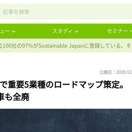
ュー
スタディ
セミナー
100社の97%が
Sustainable Japanに登録している
公開日：2020/12
目標で重要5業種のロードマップ策定。
車も全廃