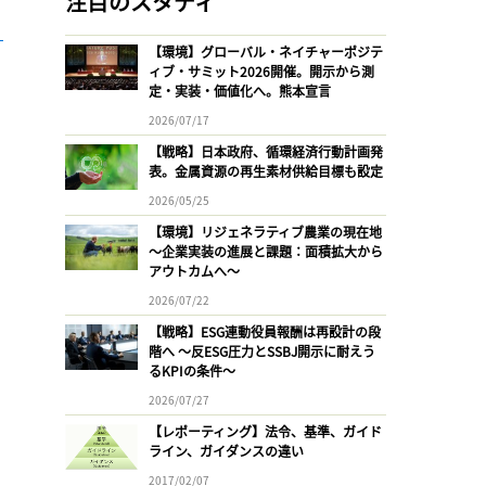
注目のスタディ
【環境】グローバル・ネイチャーポジテ
ィブ・サミット2026開催。開示から測
定・実装・価値化へ。熊本宣言
2026/07/17
【戦略】日本政府、循環経済行動計画発
表。金属資源の再生素材供給目標も設定
2026/05/25
【環境】リジェネラティブ農業の現在地
〜企業実装の進展と課題：面積拡大から
アウトカムへ〜
2026/07/22
【戦略】ESG連動役員報酬は再設計の段
階へ 〜反ESG圧力とSSBJ開示に耐えう
るKPIの条件〜
2026/07/27
【レポーティング】法令、基準、ガイド
ライン、ガイダンスの違い
2017/02/07