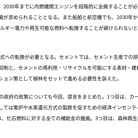
記事をお気に入りに保存するには
2030年までに内燃機関エンジンを段階的に全廃することが必
ログインが必要です
が求められることとなる。また船舶と航空機でも、2030年か
ネルギー電力や再生可能な燃料へ転換することが避けられない
ログイン
会員登録
方式への転換が必要となる。セメントでは、セメント生産での
抑制と、セメントの再利用・リサイクルを可能にする素材・建
ション策として植林をセットで進める必要性を訴えた。
の政府の政策についても今回、提言をまとめた。1つ目は、カ
しては電炉や水素還元方式の製鉄を促すための経済インセンテ
は、化石燃料に対する全ての補助金の撤廃。3つ目は、森林再生