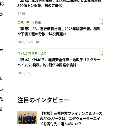
【国際】北方林の樹冠、永久凍土融解から土壌炭素約
は
590億トン保護。初の定量化
ら
9年前
エネルギー・資源
【国際】IEA、重要鉱物見通し2026年版報告書。精製
や下流工程の分散では投資遅れ
2026/07/21
可
IT・ビジネスサービス
【日本】KPMGら、経済安全保障・地政学リスクサー
ベイ2026発表。約6割が中国縮小検討
2026/07/13
ル
し
た
注目のインタビュー
2
【対談】三井住友ファイナンス＆リース
のSDGsリースは、なぜウォーターエイ
ドを寄付先に選んだのか？