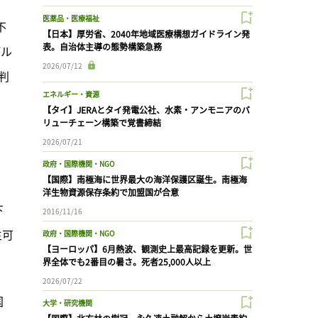
医薬品・医療福祉
不
【日本】厚労省、2040年地域医療構想ガイドライン発
表。自治体主導の態勢構築急務
デル
2026/07/12
判
エネルギー・資源
【タイ】JERAとタイ発電公社、水素・アンモニアのバ
リューチェーン構築で覚書締結
2026/07/21
政府・国際機関・NGO
【国際】南極海に世界最大の海洋保護区誕生。南極海
洋生物資源保存条約で加盟国が合意
下
2016/11/16
生可
政府・国際機関・NGO
【ヨーロッパ】6月熱波、観測史上最高記録を更新。世
界全体でも2番目の暑さ。死者25,000人以上
2026/07/22
国
大学・研究機関