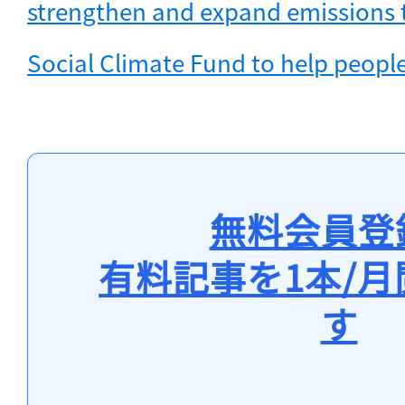
strengthen and expand emissions tr
Social Climate Fund to help people 
無料会員登
有料記事を1本/
す