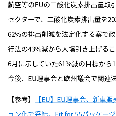
航空等のEUの二酸化炭素排出量取引制
セクターで、二酸化炭素排出量を203
62%の排出削減を法定化する案で
行法の43%減から大幅引き上げるこ
6月に示していた61%減の目標から
今後、EU理事会と欧州議会で関連
【参考】
【EU】EU理事会、新車販
ョン化で妥結。Fit for 55パッケージ