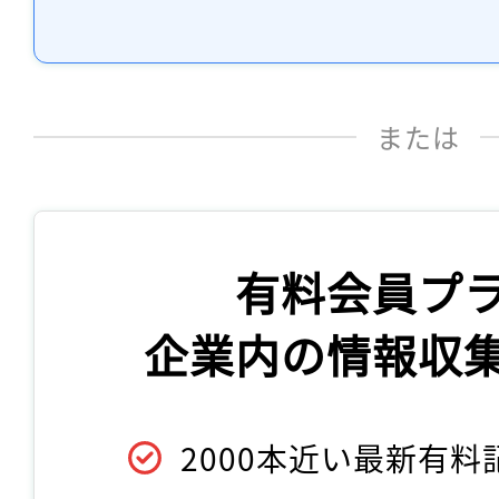
または
有料会員プ
企業内の情報収
2000本近い最新有料