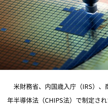
　米財務省、内国歳入庁（IRS）、商
年半導体法（CHIPS法）で制定さ