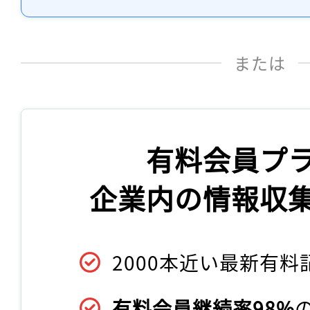
または
有料会員プ
企業内の情報収
2000本近い最新有料
有料会員継続率98%